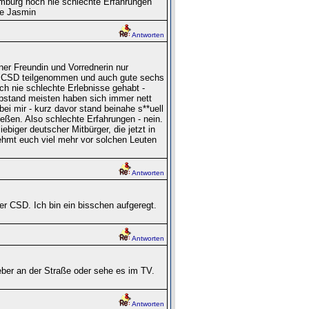
mburg noch nie schlechte Erfahrungen
ße Jasmin
Antworten
er Freundin und Vorrednerin nur
am CSD teilgenommen und auch gute sechs
och nie schlechte Erlebnisse gehabt -
Abstand meisten haben sich immer nett
 mir - kurz davor stand beinahe s**uell
ließen. Also schlechte Erfahrungen - nein.
ebiger deutscher Mitbürger, die jetzt in
hmt euch viel mehr vor solchen Leuten
Antworten
er CSD. Ich bin ein bisschen aufgeregt.
Antworten
ber an der Straße oder sehe es im TV.
Antworten