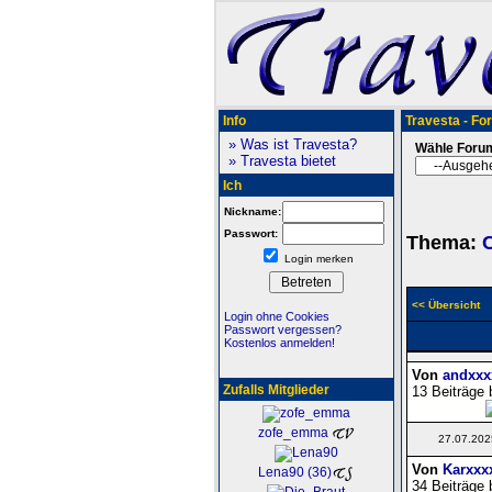
Info
Travesta - Fo
» Was ist Travesta?
Wähle Foru
» Travesta bietet
Ich
Nickname:
Passwort:
Thema:
Login merken
<< Übersicht
Login ohne Cookies
Passwort vergessen?
Kostenlos anmelden!
Von
andxxx
Zufalls Mitglieder
13 Beiträge 
zofe_emma
27.07.202
Von
Karxxx
Lena90 (36)
34 Beiträge 