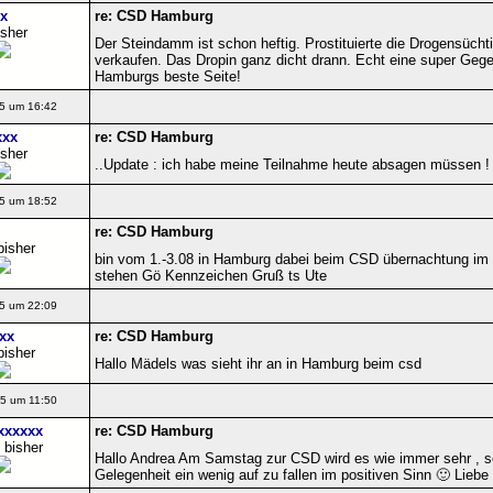
x
re: CSD Hamburg
isher
Der Steindamm ist schon heftig. Prostituierte die Drogensüchti
verkaufen. Das Dropin ganz dicht drann. Echt eine super Geg
Hamburgs beste Seite!
5 um 16:42
xxx
re: CSD Hamburg
isher
..Update : ich habe meine Teilnahme heute absagen müssen ! 
5 um 18:52
re: CSD Hamburg
bisher
bin vom 1.-3.08 in Hamburg dabei beim CSD übernachtung i
stehen Gö Kennzeichen Gruß ts Ute
5 um 22:09
xx
re: CSD Hamburg
bisher
Hallo Mädels was sieht ihr an in Hamburg beim csd
5 um 11:50
xxxxxx
re: CSD Hamburg
 bisher
Hallo Andrea Am Samstag zur CSD wird es wie immer sehr , seh
Gelegenheit ein wenig auf zu fallen im positiven Sinn 🙂 Lieb