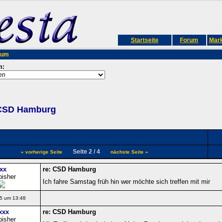
Startseite
Forum
Mark
rum
m:
CSD Hamburg
Seite 2 / 4
« vorherige Seite
nächste Seite »
xx
re: CSD Hamburg
bisher
Ich fahre Samstag früh hin wer möchte sich treffen mit mir
5 um 13:48
xxx
re: CSD Hamburg
bisher