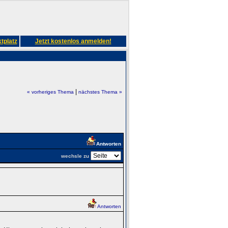
tplatz
Jetzt kostenlos anmelden!
|
« vorheriges Thema
nächstes Thema »
Antworten
wechsle zu
Antworten