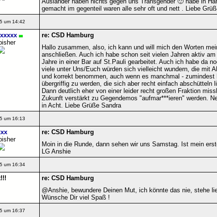
Ausländer haben nichts gegen uns Transgender 🙂 habe in Ha
gemacht im gegenteil waren alle sehr oft und nett . Liebe Grü
5 um 14:42
xxxxx
re: CSD Hamburg
bisher
Hallo zusammen, also, ich kann und will mich den Worten mein
anschließen. Auch ich habe schon seit vielen Jahren aktiv 
Jahre in einer Bar auf St.Pauli gearbeitet. Auch ich habe da n
viele unter Uns/Euch würden sich vielleicht wundern, die mit 
und korrekt benommen, auch wenn es manchmal - zumindest bei
übergriffig zu werden, die sich aber recht einfach abschütteln 
Dann deutlich eher von einer leider recht großen Fraktion missli
Zukunft verstärkt zu Gegendemos "aufmar***ieren" werden. Ne
in Acht. Liebe Grüße Sandra
5 um 16:13
xx
re: CSD Hamburg
bisher
Moin in die Runde, dann sehen wir uns Samstag. Ist mein erst
LG Anshie
5 um 16:34
!!
re: CSD Hamburg
@Anshie, bewundere Deinen Mut, ich könnte das nie, stehe lie
Wünsche Dir viel Spaß !
5 um 16:37