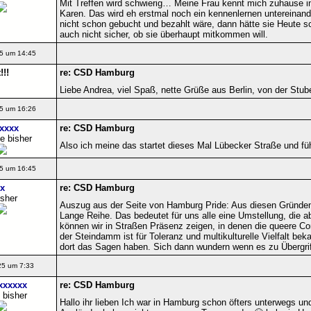
Mit Treffen wird schwierig… Meine Frau kennt mich zuhause in
Karen. Das wird eh erstmal noch ein kennenlernen untereinan
nicht schon gebucht und bezahlt wäre, dann hätte sie Heute 
auch nicht sicher, ob sie überhaupt mitkommen will.
5 um 14:45
!!
re: CSD Hamburg
Liebe Andrea, viel Spaß, nette Grüße aus Berlin, von der Stub
5 um 16:26
xxxx
re: CSD Hamburg
e bisher
Also ich meine das startet dieses Mal Lübecker Straße und fü
5 um 16:45
x
re: CSD Hamburg
isher
Auszug aus der Seite von Hamburg Pride: Aus diesen Gründen 
Lange Reihe. Das bedeutet für uns alle eine Umstellung, die a
können wir in Straßen Präsenz zeigen, in denen die queere Co
der Steindamm ist für Toleranz und multikulturelle Vielfalt be
dort das Sagen haben. Sich dann wundern wenn es zu Übergri
25 um 7:33
xxxxxx
re: CSD Hamburg
 bisher
Hallo ihr lieben Ich war in Hamburg schon öfters unterwegs un