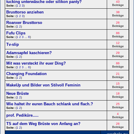
tucking unterwäsche oder silikon panty?
43
Beiträge
Seite:
(
1
2
3
)
Brusttorso anziehen
38
Beiträge
Seite:
(
1
2
3
)
Roanxer Brusttorso
26
Beiträge
Seite:
(
1
2
)
Fufu Clips
86
Beiträge
Seite:
(
1
2
3
...
6
)
12
Tv-slip
Beiträge
Adamsapfel kaschieren?
29
Beiträge
Seite:
(
1
2
)
Mit was versteckt ihr euer Ding?
86
Beiträge
Seite:
(
1
2
3
...
6
)
Changing Foundation
21
Beiträge
Seite:
(
1
2
)
15
MakeUp und Bilder von Stilvoll Feminin
Beiträge
Neue Brüste
18
Beiträge
Seite:
(
1
2
)
Wie haltet ihr euren Bauch schlank und flach.?
25
Beiträge
Seite:
(
1
2
)
4
prof. Pediküre.....
Beiträge
TS auf dem Weg Brüste von Anfang an?
26
Beiträge
Seite:
(
1
2
)