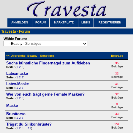
ANMELDEN
FORUM
MARKTPLATZ
LINKS
REGISTRIEREN
Travesta - Forum
Wähle Forum:
<< Übersicht
| Beauty - Sonstiges
Beiträge
Suche künstliche Fingernägel zum Aufkleben
35
Beiträge
Seite:
(
1
2
3
)
Latexmaske
33
Beiträge
Seite:
(
1
2
3
)
Latex-Maske
41
Beiträge
Seite:
(
1
2
3
)
Wer von euch trägt gerne Female Masken?
37
Beiträge
Seite:
(
1
2
3
)
9
Maske
Beiträge
Brusttorso
33
Beiträge
Seite:
(
1
2
3
)
Trägst du Silikonbrüste?
152
Beiträge
Seite:
(
1
2
3
...
11
)