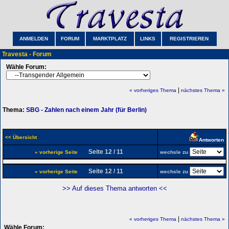
ANMELDEN
FORUM
MARKTPLATZ
LINKS
REGISTRIEREN
Travesta - Forum
Wähle Forum:
|
« vorheriges Thema
nächstes Thema »
Thema:
SBG - Zahlen nach einem Jahr (für Berlin)
<< Übersicht
Antworten
Seite 12 / 11
« vorherige Seite
wechsle zu
Seite 12 / 11
« vorherige Seite
wechsle zu
>> Auf dieses Thema antworten <<
|
« vorheriges Thema
nächstes Thema »
Wähle Forum: