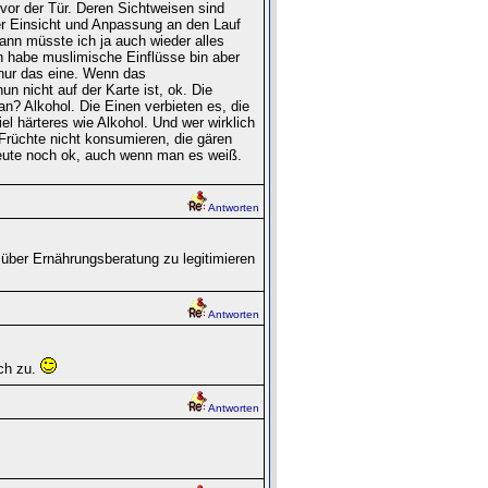
 vor der Tür. Deren Sichtweisen sind
er Einsicht und Anpassung an den Lauf
Dann müsste ich ja auch wieder alles
 habe muslimische Einflüsse bin aber
 nur das eine. Wenn das
n nicht auf der Karte ist, ok. Die
n? Alkohol. Die Einen verbieten es, die
l härteres wie Alkohol. Und wer wirklich
r Früchte nicht konsumieren, die gären
heute noch ok, auch wenn man es weiß.
Antworten
 über Ernährungsberatung zu legitimieren
Antworten
ich zu.
Antworten