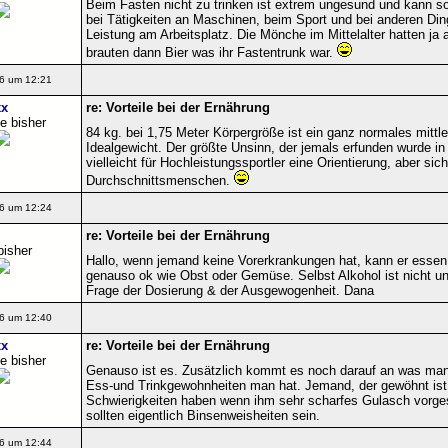
Beim Fasten nicht zu trinken ist extrem ungesund und kann so
bei Tätigkeiten an Maschinen, beim Sport und bei anderen Ding
Leistung am Arbeitsplatz. Die Mönche im Mittelalter hatten ja 
brauten dann Bier was ihr Fastentrunk war.
6 um 12:21
x
re: Vorteile bei der Ernährung
e bisher
84 kg. bei 1,75 Meter Körpergröße ist ein ganz normales mittl
Idealgewicht. Der größte Unsinn, der jemals erfunden wurde in
vielleicht für Hochleistungssportler eine Orientierung, aber sich
Durchschnittsmenschen.
6 um 12:24
re: Vorteile bei der Ernährung
bisher
Hallo, wenn jemand keine Vorerkrankungen hat, kann er essen &
genauso ok wie Obst oder Gemüse. Selbst Alkohol ist nicht unb
Frage der Dosierung & der Ausgewogenheit. Dana
6 um 12:40
x
re: Vorteile bei der Ernährung
e bisher
Genauso ist es. Zusätzlich kommt es noch darauf an was man v
Ess-und Trinkgewohnheiten man hat. Jemand, der gewöhnt ist 
Schwierigkeiten haben wenn ihm sehr scharfes Gulasch vorges
sollten eigentlich Binsenweisheiten sein.
6 um 12:44