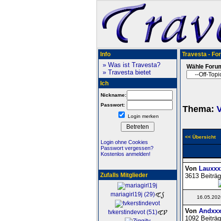
Info
Travesta - Fo
» Was ist Travesta?
Wähle Foru
» Travesta bietet
Ich
Nickname:
Passwort:
Thema:
V
Login merken
<< Übersicht
Login ohne Cookies
Passwort vergessen?
Kostenlos anmelden!
Von
Lauxxx
Zufalls Mitglieder
3613 Beiträg
mariagirl19j (29)
16.05.202
Von
Andxxx
tvkerstindevot (51)
1092 Beiträg