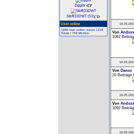
Ziggitv
Steffi33DWT (53)
User online
16.05.202
1986 User online, davon 1218
Von
Andxxx
Gäste / 768 Member
1092 Beiträg
16.05.202
Von
Danxx
20 Beiträge 
16.05.202
Von
Andxxx
1092 Beiträg
16.05.202