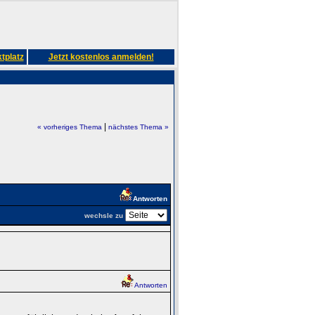
tplatz
Jetzt kostenlos anmelden!
|
« vorheriges Thema
nächstes Thema »
Antworten
wechsle zu
Antworten