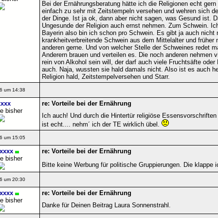
Bei der Ernährungsberatung hätte ich die Religionen echt gern
einfach zu sehr mit Zeitstempeln versehen und wehren sich d
der Dinge. Ist ja ok, dann aber nicht sagen, was Gesund ist. 
Ungesunde der Religion auch ernst nehmen. Zum Schwein. Ich
Bayerin also bin ich schon pro Schwein. Es gibt ja auch nicht
krankheitverbreitende Schwein aus dem Mittelalter und früher nu
anderen gerne. Und von welcher Stelle der Schweines redet ma
Anderern brauen und verteilen es. Die noch anderen nehmen vie
rein von Alkohol sein will, der darf auch viele Fruchtsäfte ode
auch. Naja, wussten sie hald damals nicht. Also ist es auch 
Religion hald, Zeitstempelversehen und Starr.
6 um 14:38
xxx
re: Vorteile bei der Ernährung
e bisher
Ich auch! Und durch die Hintertür religiöse Essensvorschriften
ist echt.... nehm´ ich der TE wirklich übel.
6 um 15:05
xxxx
re: Vorteile bei der Ernährung
e bisher
Bitte keine Werbung für politische Gruppierungen. Die klappe 
6 um 20:30
xxxx
re: Vorteile bei der Ernährung
e bisher
Danke für Deinen Beitrag Laura Sonnenstrahl.