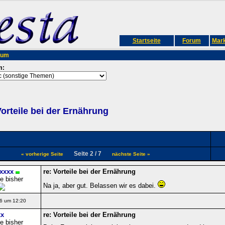
Startseite
Forum
Mark
rum
m:
orteile bei der Ernährung
Seite 2 / 7
« vorherige Seite
nächste Seite »
xxxx
re: Vorteile bei der Ernährung
e bisher
Na ja, aber gut. Belassen wir es dabei.
6 um 12:20
x
re: Vorteile bei der Ernährung
e bisher