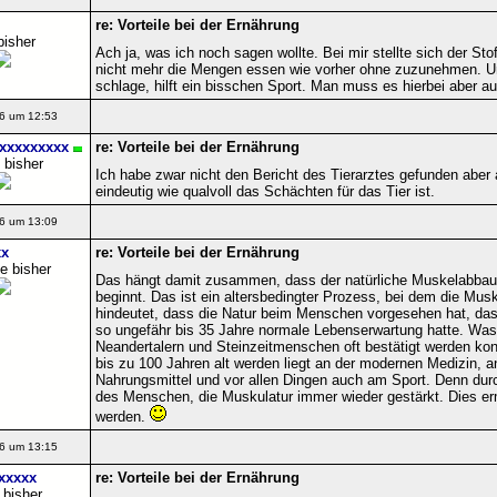
re: Vorteile bei der Ernährung
bisher
Ach ja, was ich noch sagen wollte. Bei mir stellte sich der St
nicht mehr die Mengen essen wie vorher ohne zuzunehmen. Un
schlage, hilft ein bisschen Sport. Man muss es hierbei aber au
6 um 12:53
xxxxxxxxx
re: Vorteile bei der Ernährung
 bisher
Ich habe zwar nicht den Bericht des Tierarztes gefunden aber 
eindeutig wie qualvoll das Schächten für das Tier ist.
6 um 13:09
x
re: Vorteile bei der Ernährung
e bisher
Das hängt damit zusammen, dass der natürliche Muskelabbau
beginnt. Das ist ein altersbedingter Prozess, bei dem die Mu
hindeutet, dass die Natur beim Menschen vorgesehen hat, dass
so ungefähr bis 35 Jahre normale Lebenserwartung hatte. Was
Neandertalern und Steinzeitmenschen oft bestätigt werden ko
bis zu 100 Jahren alt werden liegt an der modernen Medizin, 
Nahrungsmittel und vor allen Dingen auch am Sport. Denn durc
des Menschen, die Muskulatur immer wieder gestärkt. Dies erm
werden.
6 um 13:15
xxxxx
re: Vorteile bei der Ernährung
 bisher