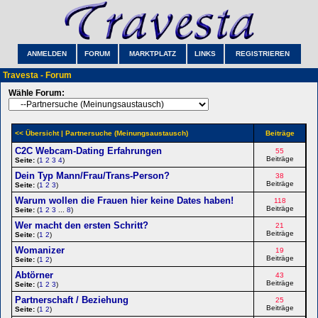
ANMELDEN
FORUM
MARKTPLATZ
LINKS
REGISTRIEREN
Travesta - Forum
Wähle Forum:
<< Übersicht
| Partnersuche (Meinungsaustausch)
Beiträge
C2C Webcam-Dating Erfahrungen
55
Beiträge
Seite:
(
1
2
3
4
)
Dein Typ Mann/Frau/Trans-Person?
38
Beiträge
Seite:
(
1
2
3
)
Warum wollen die Frauen hier keine Dates haben!
118
Beiträge
Seite:
(
1
2
3
...
8
)
Wer macht den ersten Schritt?
21
Beiträge
Seite:
(
1
2
)
Womanizer
19
Beiträge
Seite:
(
1
2
)
Abtörner
43
Beiträge
Seite:
(
1
2
3
)
Partnerschaft / Beziehung
25
Beiträge
Seite:
(
1
2
)