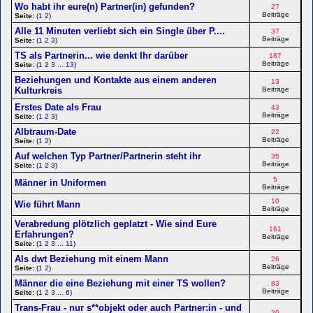
Wo habt ihr eure(n) Partner(in) gefunden?
27
Beiträge
Seite:
(
1
2
)
Alle 11 Minuten verliebt sich ein Single über P....
37
Beiträge
Seite:
(
1
2
3
)
TS als Partnerin... wie denkt Ihr darüber
187
Beiträge
Seite:
(
1
2
3
...
13
)
Beziehungen und Kontakte aus einem anderen
13
Kulturkreis
Beiträge
Erstes Date als Frau
43
Beiträge
Seite:
(
1
2
3
)
Albtraum-Date
22
Beiträge
Seite:
(
1
2
)
Auf welchen Typ Partner/Partnerin steht ihr
35
Beiträge
Seite:
(
1
2
3
)
5
Männer in Uniformen
Beiträge
10
Wie führt Mann
Beiträge
Verabredung plötzlich geplatzt - Wie sind Eure
161
Erfahrungen?
Beiträge
Seite:
(
1
2
3
...
11
)
Als dwt Beziehung mit einem Mann
26
Beiträge
Seite:
(
1
2
)
Männer die eine Beziehung mit einer TS wollen?
83
Beiträge
Seite:
(
1
2
3
...
6
)
Trans-Frau - nur s**objekt oder auch Partner:in - und
20