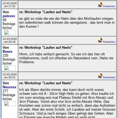
12.03.2026
um 17:31
Antworten
Von
re: Workshop "Laufen auf Heels"
patxxxx
es gibt so viele die wie der Hahn über den Misthaufen steigen,
68
ein ordentlichen walk können die wenigstens.. das lernt man in
Beiträge
den Kursen !
bisher
12.03.2026
um 20:16
Antworten
Von
re: Workshop "Laufen auf Heels"
Beaxx
Hmm, ich habs einfach gemacht. So wie ich das hier oft
235
mitbekomme, muß ich offenbar ein Naturtalent sein. Hatte nie
Beiträge
Probleme.
bisher
12.03.2026
um 20:21
Antworten
Von
re: Workshop "Laufen auf Heels"
Neuxxxx
Ich als Mann dachte immer, das kann doch nicht soooo
277
schwer sein mit 8 - 10cm High Hells zu gehen. Also kaufte ich
Beiträge
mir zum einstieg erst mal Plateau Stiefel mit 8cm Absatz und
bisher
3cm Plateau. Somit also mur 5cm echte Absatz Höhe. Das
Anziehen was schon mal nicht so einfach, dann das Aufstehen
oh weh. Aber der erste Schritt, ich Landete auf meiner Grossen
Schnauze. Und ja nach einiges Üben gelingt das Gehen. Aber
so Elegant wie manche Mädels wird es wohl nicht.