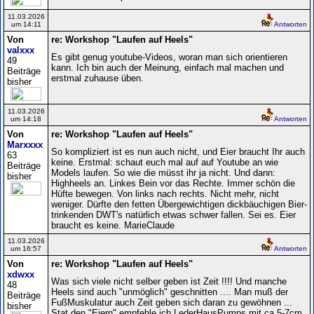
11.03.2026
um 14:11
Antworten
Von
re: Workshop "Laufen auf Heels"
valxxx
Es gibt genug youtube-Videos, woran man sich orientieren
49
kann. Ich bin auch der Meinung, einfach mal machen und
Beiträge
erstmal zuhause üben.
bisher
11.03.2026
um 14:18
Antworten
Von
re: Workshop "Laufen auf Heels"
Marxxxx
So kompliziert ist es nun auch nicht, und Eier braucht Ihr auch
63
keine. Erstmal: schaut euch mal auf auf Youtube an wie
Beiträge
Models laufen. So wie die müsst ihr ja nicht. Und dann:
bisher
Highheels an. Linkes Bein vor das Rechte. Immer schön die
Hüfte bewegen. Von links nach rechts. Nicht mehr, nicht
weniger. Dürfte den fetten Übergewichtigen dickbäuchigen Bier-
trinkenden DWT's natürlich etwas schwer fallen. Sei es. Eier
braucht es keine. MarieClaude
11.03.2026
um 16:57
Antworten
Von
re: Workshop "Laufen auf Heels"
xdwxx
Was sich viele nicht selber geben ist Zeit !!!! Und manche
48
Heels sind auch "unmöglich" geschnitten .... Man muß der
Beiträge
FußMuskulatur auch Zeit geben sich daran zu gewöhnen ...
bisher
Stat den "Eiern" empfehle ich LederHausPumps mit ca 5-7cm