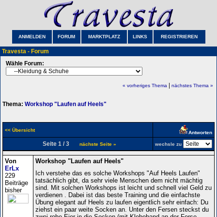
ANMELDEN
FORUM
MARKTPLATZ
LINKS
REGISTRIEREN
Travesta - Forum
Wähle Forum:
|
« vorheriges Thema
nächstes Thema »
Thema:
Workshop "Laufen auf Heels"
<< Übersicht
Antworten
Seite 1 / 3
nächste Seite »
wechsle zu
Von
Workshop "Laufen auf Heels"
ErLx
Ich verstehe das es solche Workshops "Auf Heels Laufen"
229
tatsächlich gibt, da sehr viele Menschen dem nicht mächtig
Beiträge
sind. Mit solchen Workshops ist leicht und schnell viel Geld zu
bisher
verdienen . Dabei ist das beste Training und die einfachste
Übung elegant auf Heels zu laufen eigentlich sehr einfach: Du
ziehst ein paar weite Socken an. Unter den Fersen steckst du
zwei rohe Eier in die Socken (mit Klebeband an der Ferse