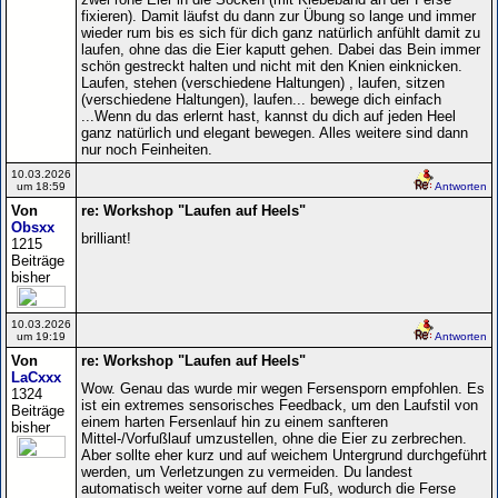
fixieren). Damit läufst du dann zur Übung so lange und immer
wieder rum bis es sich für dich ganz natürlich anfühlt damit zu
laufen, ohne das die Eier kaputt gehen. Dabei das Bein immer
schön gestreckt halten und nicht mit den Knien einknicken.
Laufen, stehen (verschiedene Haltungen) , laufen, sitzen
(verschiedene Haltungen), laufen... bewege dich einfach
...Wenn du das erlernt hast, kannst du dich auf jeden Heel
ganz natürlich und elegant bewegen. Alles weitere sind dann
nur noch Feinheiten.
10.03.2026
um 18:59
Antworten
Von
re: Workshop "Laufen auf Heels"
Obsxx
brilliant!
1215
Beiträge
bisher
10.03.2026
um 19:19
Antworten
Von
re: Workshop "Laufen auf Heels"
LaCxxx
Wow. Genau das wurde mir wegen Fersensporn empfohlen. Es
1324
ist ein extremes sensorisches Feedback, um den Laufstil von
Beiträge
einem harten Fersenlauf hin zu einem sanfteren
bisher
Mittel-/Vorfußlauf umzustellen, ohne die Eier zu zerbrechen.
Aber sollte eher kurz und auf weichem Untergrund durchgeführt
werden, um Verletzungen zu vermeiden. Du landest
automatisch weiter vorne auf dem Fuß, wodurch die Ferse