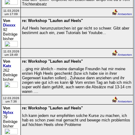
Trichterabsatz
11.03.2026
um 17:09
Antworten
Von
re: Workshop "Laufen auf Heels"
Diexxx
Auf Heels herumzustorchen ist gar nicht so schwer. Gibt aber
92
bestimmt auch ein, zwei Tutorials bei Youtube...
Beiträge
bisher
11.03.2026
um 18:49
Antworten
Von
re: Workshop "Laufen auf Heels"
Katx
...ging mir ähnlich - meine damalige Freundin hat mir meine
262
ersten High Heels geschenkt (bzw ich habe sie in ihrer
Beiträge
Gegenwart kaufen sollen) , Zuhause dann anziehen und ihr
bisher
zeigen wie gut ich es kann 😁 Vom ersten Tag an hab ich mich
super wohl darin gefühlt, auch wenn die Absätze mal 13-14 cm
waren ....
12.03.2026
um 7:36
Antworten
Von
re: Workshop "Laufen auf Heels"
Nylxx
Ich kann jedem nur empfehlen solche Kurse zu machen, ich
79
hab es schon zwei mal gemacht und bewege mich problemlos
Beiträge
auf höchten Heels ohne Probleme
bisher