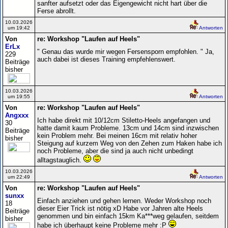
sanfter aufsetzt oder das Eigengewicht nicht hart über die
Ferse abrollt.
10.03.2026
um 19:42
Antworten
Von
re: Workshop "Laufen auf Heels"
ErLx
" Genau das wurde mir wegen Fersensporn empfohlen. " Ja,
229
auch dabei ist dieses Training empfehlenswert.
Beiträge
bisher
10.03.2026
um 19:55
Antworten
Von
re: Workshop "Laufen auf Heels"
Angxxx
Ich habe direkt mit 10/12cm Stiletto-Heels angefangen und
30
hatte damit kaum Probleme. 13cm und 14cm sind inzwischen
Beiträge
kein Problem mehr. Bei meinen 16cm mit relativ hoher
bisher
Steigung auf kurzem Weg von den Zehen zum Haken habe ich
noch Probleme, aber die sind ja auch nicht unbedingt
alltagstauglich.
10.03.2026
um 22:49
Antworten
Von
re: Workshop "Laufen auf Heels"
sunxx
Einfach anziehen und gehen lernen. Weder Workshop noch
18
dieser Eier Trick ist nötig xD Habe vor Jahren alte Heels
Beiträge
genommen und bin einfach 15km Ka***weg gelaufen, seitdem
bisher
habe ich überhaupt keine Probleme mehr :P