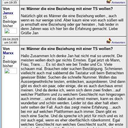
um 19:35
Antworten
Von
re: Männer die eine Beziehung mit einer TS wollen?
Janxx
Natürlich gibt es Männer die eine Beziehung wollen , auch
15
wenn es nur wenige sind. Aber kaum eine von euch süßen will
Beiträge
ja ernsthaft eine Beziehung oder gar heiraten , hab leider in
bisher
denn Jahren was ich hier bin die Erfahrung gemacht. Liebe
Grüße Jan
09.04.2025
um 14:46
Antworten
Von
re: Männer die eine Beziehung mit einer TS wollen?
Marxx
Hallo Zusammen Ich denke Jan hat nicht mal so unrecht. Die
2
meisten wollen doch gar nichts Ernstes. Egal jetzt ob Mann,
Beiträge
Frau, Trans…. Es ist doch wie bei Tinder und Co. Viele
bisher
schauen mal. Brauchen oder suchen Bestätigung. Schmieren
vielleicht auch mal sabbernd die Tastatur voll beim Betrachten
gewisser Bilder. Suchen die schnelle Nummer. Wollen das
Aussergewöhnliche testen, entdecken, ausprobieren. Und dann
gibt es doch ein paar, oder einige, die es auch durchaus ernst
meinen. Und da denke ich, wenn sich denn zwei finden…auf
welcher Plattform und zu welchem Geschlecht nun hingezogen
auch immer….und es dabei auch ernst meinen, kann es doch
wunderbar und schön werden. Leider ist das aber halt eben
sehr selten der Fall. Auch das zeigt meine Erfahrung….auch
bei mir auf welchen Plattformen auch immer. Dann gibt es
noch eine Sache. Und da spreche ich jetzt für mich und es ist
mir auch egal, wenn es eher oberflächlich rüberkommt. Egal
welches Geschlecht nun welches Geschlecht sucht, der erste