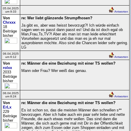
05.04.2025
um 9:33
Antworten
Von
re: Wer liebt glänzende Strumpfhosen?
Chrxxx
Ja gibt es, aber was heisst bevorzugt?! Ich würde einfach
18
sagen wen es passt dann passt es! Und da ist doch egal ob
Beiträge
Man,Frau,Ts,TV?! Aber als man ist man leide erleichtert
bisher
Vorurteilen ausgesetzt und das man es ja eh nur mal
ausprobieren möchte. Also sind die Chancen leider sehr gering.
LG
06.04.2025
um 6:12
Antworten
Von
re: Männer die eine Beziehung mit einer TS wollen?
rolxx
Mann oder Frau? Wer weiß das genau.
2033
Beiträge
bisher
06.04.2025
um 8:24
Antworten
Von
re: Männer die eine Beziehung mit einer TS wollen?
ErLx
Es ist schon so, das die meisten Männer den schnellen s**
229
bevorzugen. Aber ich habe auch ein paar sehr liebe und nette
Beiträge
Freunde, die auch etwas mehr wollen. Das sind dann die
bisher
Männer, die sich auch gerne mal mit Dir in der Öffentlichkeit
zeigen, dich zum Essen oder zum Shoppen einladen und mit