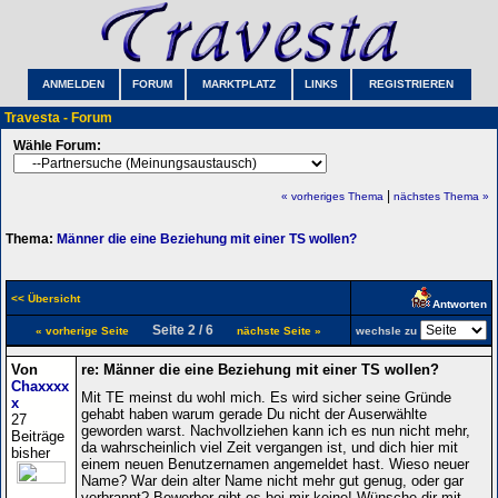
ANMELDEN
FORUM
MARKTPLATZ
LINKS
REGISTRIEREN
Travesta - Forum
Wähle Forum:
|
« vorheriges Thema
nächstes Thema »
Thema:
Männer die eine Beziehung mit einer TS wollen?
<< Übersicht
Antworten
Seite 2 / 6
« vorherige Seite
nächste Seite »
wechsle zu
Von
re: Männer die eine Beziehung mit einer TS wollen?
Chaxxxx
Mit TE meinst du wohl mich. Es wird sicher seine Gründe
x
gehabt haben warum gerade Du nicht der Auserwählte
27
geworden warst. Nachvollziehen kann ich es nun nicht mehr,
Beiträge
da wahrscheinlich viel Zeit vergangen ist, und dich hier mit
bisher
einem neuen Benutzernamen angemeldet hast. Wieso neuer
Name? War dein alter Name nicht mehr gut genug, oder gar
verbrannt? Bewerber gibt es bei mir keine! Wünsche dir mit