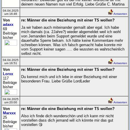
deinem neuen Namen nun viel Erfolg. Liebe Grüße C. Martina
04.04.2025
um 16:46
Antworten
Von
re: Männer die eine Beziehung mit einer TS wollen?
adaxx
Ja wir haben auch miteinander gemailt aber egal. Ich habe
69
mich damals (ca. 2Jahre?) wieder abgemeldet weil ich wohl
Beiträge
von Jemanden beim Support gemeldet wurde und eine
bisher
dauerhafte Sperre bekam. Ich hätte keine Kommentare mehr
schreiben können. Was ich falsch gemacht habe konnte mir
vom Support keiner sagen ..... die wussten es wahrscheinlich
selbst nicht.
04.04.2025
um 16:51
Antworten
Von
re: Männer die eine Beziehung mit einer TS wollen?
Lorxx
Du kennst mich und ich lebe in einer Beziehung mit einer
117
besonderen Frau. Liebe Grüße LordLeder
Beiträge
bisher
04.04.2025
um 20:00
Antworten
Von
re: Männer die eine Beziehung mit einer TS wollen?
Marxxx
Also ich finde dich wunderschön und ich kann mir nicht
25
vorstellen dass dich jemand will ich könnte mir das gut
Beiträge
vorstellen 😘
bisher