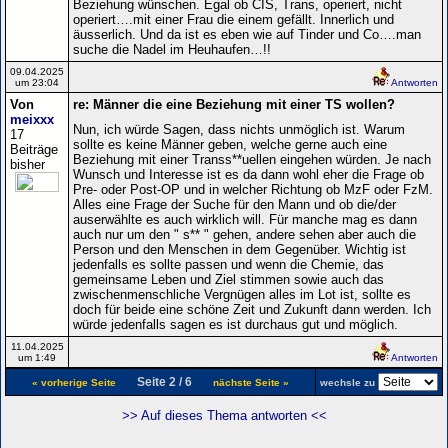
Beziehung wünschen. Egal ob CIS, Trans, operiert, nicht
operiert….mit einer Frau die einem gefällt. Innerlich und
äusserlich. Und da ist es eben wie auf Tinder und Co….man
suche die Nadel im Heuhaufen…!!
09.04.2025
um 23:04
Antworten
Von
re: Männer die eine Beziehung mit einer TS wollen?
meixxx
Nun, ich würde Sagen, dass nichts unmöglich ist. Warum
17
sollte es keine Männer geben, welche gerne auch eine
Beiträge
Beziehung mit einer Transs**uellen eingehen würden. Je nach
bisher
Wunsch und Interesse ist es da dann wohl eher die Frage ob
Pre- oder Post-OP und in welcher Richtung ob MzF oder FzM.
Alles eine Frage der Suche für den Mann und ob die/der
auserwählte es auch wirklich will. Für manche mag es dann
auch nur um den " s** " gehen, andere sehen aber auch die
Person und den Menschen in dem Gegenüber. Wichtig ist
jedenfalls es sollte passen und wenn die Chemie, das
gemeinsame Leben und Ziel stimmen sowie auch das
zwischenmenschliche Vergnügen alles im Lot ist, sollte es
doch für beide eine schöne Zeit und Zukunft dann werden. Ich
würde jedenfalls sagen es ist durchaus gut und möglich.
11.04.2025
um 1:49
Antworten
Seite 2 / 6
« vorherige Seite
nächste Seite »
wechsle zu
>> Auf dieses Thema antworten <<