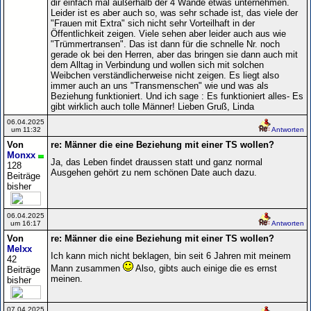
dir einfach mal außerhalb der 4 Wände etwas unternehmen.
Leider ist es aber auch so, was sehr schade ist, das viele der
"Frauen mit Extra" sich nicht sehr Vorteilhaft in der
Öffentlichkeit zeigen. Viele sehen aber leider auch aus wie
"Trümmertransen". Das ist dann für die schnelle Nr. noch
gerade ok bei den Herren, aber das bringen sie dann auch mit
dem Alltag in Verbindung und wollen sich mit solchen
Weibchen verständlicherweise nicht zeigen. Es liegt also
immer auch an uns "Transmenschen" wie und was als
Beziehung funktioniert. Und ich sage : Es funktioniert alles- Es
gibt wirklich auch tolle Männer! Lieben Gruß, Linda
06.04.2025
um 11:32
Antworten
Von
re: Männer die eine Beziehung mit einer TS wollen?
Monxx
Ja, das Leben findet draussen statt und ganz normal
128
Ausgehen gehört zu nem schönen Date auch dazu.
Beiträge
bisher
06.04.2025
um 16:17
Antworten
Von
re: Männer die eine Beziehung mit einer TS wollen?
Melxx
Ich kann mich nicht beklagen, bin seit 6 Jahren mit meinem
42
Mann zusammen
Also, gibts auch einige die es ernst
Beiträge
meinen.
bisher
07.04.2025