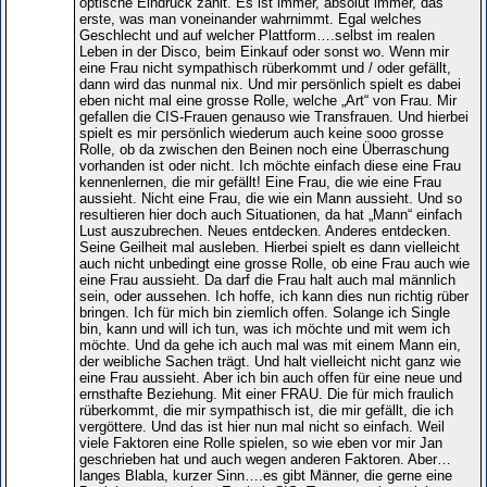
optische Eindruck zählt. Es ist immer, absolut immer, das
erste, was man voneinander wahrnimmt. Egal welches
Geschlecht und auf welcher Plattform….selbst im realen
Leben in der Disco, beim Einkauf oder sonst wo. Wenn mir
eine Frau nicht sympathisch rüberkommt und / oder gefällt,
dann wird das nunmal nix. Und mir persönlich spielt es dabei
eben nicht mal eine grosse Rolle, welche „Art“ von Frau. Mir
gefallen die CIS-Frauen genauso wie Transfrauen. Und hierbei
spielt es mir persönlich wiederum auch keine sooo grosse
Rolle, ob da zwischen den Beinen noch eine Überraschung
vorhanden ist oder nicht. Ich möchte einfach diese eine Frau
kennenlernen, die mir gefällt! Eine Frau, die wie eine Frau
aussieht. Nicht eine Frau, die wie ein Mann aussieht. Und so
resultieren hier doch auch Situationen, da hat „Mann“ einfach
Lust auszubrechen. Neues entdecken. Anderes entdecken.
Seine Geilheit mal ausleben. Hierbei spielt es dann vielleicht
auch nicht unbedingt eine grosse Rolle, ob eine Frau auch wie
eine Frau aussieht. Da darf die Frau halt auch mal männlich
sein, oder aussehen. Ich hoffe, ich kann dies nun richtig rüber
bringen. Ich für mich bin ziemlich offen. Solange ich Single
bin, kann und will ich tun, was ich möchte und mit wem ich
möchte. Und da gehe ich auch mal was mit einem Mann ein,
der weibliche Sachen trägt. Und halt vielleicht nicht ganz wie
eine Frau aussieht. Aber ich bin auch offen für eine neue und
ernsthafte Beziehung. Mit einer FRAU. Die für mich fraulich
rüberkommt, die mir sympathisch ist, die mir gefällt, die ich
vergöttere. Und das ist hier nun mal nicht so einfach. Weil
viele Faktoren eine Rolle spielen, so wie eben vor mir Jan
geschrieben hat und auch wegen anderen Faktoren. Aber…
langes Blabla, kurzer Sinn….es gibt Männer, die gerne eine