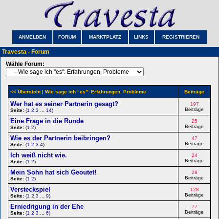
ANMELDEN
FORUM
MARKTPLATZ
LINKS
REGISTRIEREN
Travesta - Forum
Wähle Forum:
<< Übersicht
| Wie sage ich "es": Erfahrungen, Probleme
Beiträge
Wer hat es seiner Partnerin gesagt?
197
Beiträge
Seite:
(
1
2
3
...
14
)
Eine Frage in die Runde
25
Beiträge
Seite:
(
1
2
)
Wie es der Partnerin beibringen?
47
Beiträge
Seite:
(
1
2
3
4
)
Ich weiß nicht wie.
24
Beiträge
Seite:
(
1
2
)
Mein Sohn hat sich Geoutet!
28
Beiträge
Seite:
(
1
2
)
Versteckspiel
128
Beiträge
Seite:
(
1
2
3
...
9
)
Erniedrigung in der Ehe
77
Beiträge
Seite:
(
1
2
3
...
6
)