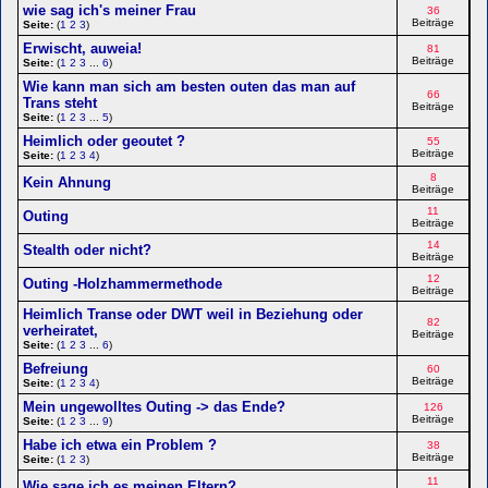
wie sag ich's meiner Frau
36
Beiträge
Seite:
(
1
2
3
)
Erwischt, auweia!
81
Beiträge
Seite:
(
1
2
3
...
6
)
Wie kann man sich am besten outen das man auf
66
Trans steht
Beiträge
Seite:
(
1
2
3
...
5
)
Heimlich oder geoutet ?
55
Beiträge
Seite:
(
1
2
3
4
)
8
Kein Ahnung
Beiträge
11
Outing
Beiträge
14
Stealth oder nicht?
Beiträge
12
Outing -Holzhammermethode
Beiträge
Heimlich Transe oder DWT weil in Beziehung oder
82
verheiratet,
Beiträge
Seite:
(
1
2
3
...
6
)
Befreiung
60
Beiträge
Seite:
(
1
2
3
4
)
Mein ungewolltes Outing -> das Ende?
126
Beiträge
Seite:
(
1
2
3
...
9
)
Habe ich etwa ein Problem ?
38
Beiträge
Seite:
(
1
2
3
)
11
Wie sage ich es meinen Eltern?