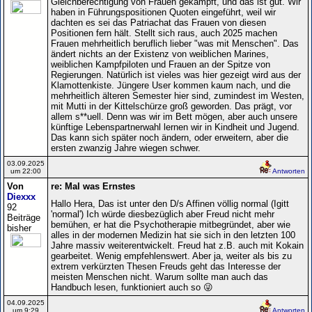
Gleichberechtigung von Frauen gekämpft, und das ist gut. Wir
haben in Führungspositionen Quoten eingeführt, weil wir
dachten es sei das Patriachat das Frauen von diesen
Positionen fern hält. Stellt sich raus, auch 2025 machen
Frauen mehrheitlich beruflich lieber "was mit Menschen". Das
ändert nichts an der Existenz von weiblichen Marines,
weiblichen Kampfpiloten und Frauen an der Spitze von
Regierungen. Natürlich ist vieles was hier gezeigt wird aus der
Klamottenkiste. Jüngere User kommen kaum nach, und die
mehrheitlich älteren Semester hier sind, zumindest im Westen,
mit Mutti in der Kittelschürze groß geworden. Das prägt, vor
allem s**uell. Denn was wir im Bett mögen, aber auch unsere
künftige Lebenspartnerwahl lernen wir in Kindheit und Jugend.
Das kann sich später noch ändern, oder erweitern, aber die
ersten zwanzig Jahre wiegen schwer.
03.09.2025
um 22:00
Antworten
Von
re: Mal was Ernstes
Diexxx
Hallo Hera, Das ist unter den D/s Affinen völlig normal (Igitt
92
'normal') Ich würde diesbezüglich aber Freud nicht mehr
Beiträge
bemühen, er hat die Psychotherapie mitbegründet, aber wie
bisher
alles in der modernen Medizin hat sie sich in den letzten 100
Jahre massiv weiterentwickelt. Freud hat z.B. auch mit Kokain
gearbeitet. Wenig empfehlenswert. Aber ja, weiter als bis zu
extrem verkürzten Thesen Freuds geht das Interesse der
meisten Menschen nicht. Warum sollte man auch das
Handbuch lesen, funktioniert auch so 😜
04.09.2025
um 9:29
Antworten