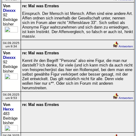
Von
re: Mal was Ernstes
Diexxx
Einspruch. Der Mensch ist Mensch. Affen sind eine andere Art.
92
Affen ordnen sich innerhalb der Gesellschaft unter, nennen
Beiträge
sich im Forum aber nicht "Affensklave 33". Sich selbst als
bisher
Anonyme Figur wahrzunehmen und sich dann zu erniedrigen,
ist kein Instinkt. Der Affenvergleich, so falsch er auch ist, hinkt
massiv.
04.09.2025
um 9:34
Antworten
Von
re: Mal was Ernstes
Diexxx
Kennt ihr den Begriff "Persona" also eine Figur, die man nur
92
darstellt? Ich denke, für viele (und ich kann mich da auch nicht
Beiträge
von freisprechen)ist das hier ein Rollenspiel, bei dem man eine
bisher
selbst gewählte Figur verkörpert oder besser gesagt, mit der
Zeit entwickelt. Das gilt natürlich nicht für alle. Denn viele
wollen hier nur s**. Oder sich im Forum mit anderen
herumstreiten.
04.09.2025
um 9:53
Antworten
Von
re: Mal was Ernstes
Herxx
483
Beiträge
bisher
04.09.2025