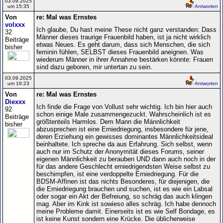
03.09.2025
um 15:35
Antworten
Von
re: Mal was Ernstes
volxxx
Ich glaube, Du hast meine These nicht ganz verstanden: Dass
32
Männer dieses traurige Frauenbild haben, ist ja nicht wirklich
Beiträge
etwas Neues. Es geht darum, dass sich Menschen, die sich
bisher
feminin fühlen, SELBST dieses Frauenbild aneignen. Was
wiederum Männer in ihrer Annahme bestärken könnte: Frauen
sind dazu geboren, mir untertan zu sein.
03.09.2025
um 16:23
Antworten
Von
re: Mal was Ernstes
Diexxx
Ich finde die Frage von Vollust sehr wichtig. Ich bin hier auch
92
schon einige Male zusammengezuckt. Wahrscheinlich ist es
Beiträge
größtenteils Harmlos. Dem Mann die Männlichkeit
bisher
abzusprechen ist eine Erniedriegung, insbesondere für jene,
deren Erziehung ein gewisses dominantes Männlichkeitsideal
beinhaltete. Ich spreche da aus Erfahrung. Sich selbst, wenn
auch nur im Schutz der Anonymität dieses Forums, seiner
eigenen Männlichkeit zu berauben UND dann auch noch in der
für das andere Geschlecht erniedrigendsten Weise selbst zu
beschimpfen, ist eine verdoppelte Erniedriegung. Für die
BDSM-Affinen ist das nichts Besonderes, für diejenigen, die
die Erniedriegung brauchen und suchen, ist es wie ein Labsal
oder sogar ein Akt der Befreiung, so schräg das auch klingen
mag. Aber im Kink ist sowieso alles schräg. Ich habe dennoch
meine Probleme damit. Einerseits ist es wie Self Bondage, es
ist keine Kunst sondern eine Krücke. Die üblicherweise