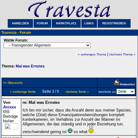
ANMELDEN
FORUM
MARKTPLATZ
LINKS
REGISTRIEREN
Travesta - Forum
Wähle Forum:
|
« vorheriges Thema
nächstes Thema »
Thema:
Mal was Ernstes
<< Übersicht
Antworten
Seite 3 / 5
« vorherige Seite
nächste Seite »
wechsle zu
Von
re: Mal was Ernstes
Anixxx
Ich bin mir sicher, dass die Anzahl derer aus meiner Spezies,
655
welche (Zitat) diese Emanzipationsbemühungen komplett
Beiträge
konterkarieren, im Verhältnis zur Anzahl der Männer im
bisher
Allgemeinen, die das ständig und in jeder Beziehung tun,
verschwindend gering ist
so what
.