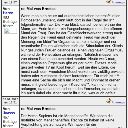
um 18:57
Antworten
Von
re: Mal was Ernstes
Herxx
Wenn man sich heute auf durchschnittlichen heteros**uellen
483
Pornoseiten umsieht, dann läuft dort in der Regel der s**
Beiträge
folgendermaßen ab. Die Frau bläst, danach penetriert sie der
bisher
Mann, am Ende kommt ein Fangschuss(gerne in den offenen
Mund der Frau). Das ist der Geschlechtsverkehr, streng nach
den Regeln die Freud einst definierte. Freud war auch der
Meinung, ein klitor**er Orgasmus ist kein richtiger und nur
neurotische Frauen wünschen sich die Stimulation der Klitoris.
Nur gesunden Frauen gelänge es, einen vaginalen Orgasmus,
während der Penetration zu erlangen. Natürlich müssen sie
von einem Fachmann penetriert werden. Heute weiß man,
einen vaginalen Orgasmus gibt es gar nicht. Dieses Model
geistert vielen TV im Kopf herum, weil sie ihre Eltern, die
meist nach dem Freudchen-Model verkehrten, zufällig erwischt
haben oder zumindest darüber fantasierten. Für mich ist s**
immer eine Sache die sich um Macht und Ohnmacht drehen
muss, mit gleichberechtigtem Kuschels**, kann ich nichts
anfangen, da schaue ich lieber in den Fernseher, da schlafe
ich auch dabei ein. Aber macht ihr ruhig, was euch gefällt.
03.09.2025
um 19:51
Antworten
Von
re: Mal was Ernstes
Joaxxx
Der Homo Sapiens ist ein Menschenaffe. Wir haben die
467
Instinkte von Menschenaffen. Rechte zu haben ist keine
Beiträge
Verpflichtung sie zu nutzen. Wir haben für die
bisher