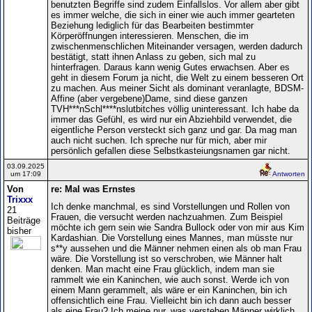
benutzten Begriffe sind zudem Einfallslos. Vor allem aber gibt
es immer welche, die sich in einer wie auch immer gearteten
Beziehung lediglich für das Bearbeiten bestimmter
Körperöffnungen interessieren. Menschen, die im
zwischenmenschlichen Miteinander versagen, werden dadurch
bestätigt, statt ihnen Anlass zu geben, sich mal zu
hinterfragen. Daraus kann wenig Gutes erwachsen. Aber es
geht in diesem Forum ja nicht, die Welt zu einem besseren Ort
zu machen. Aus meiner Sicht als dominant veranlagte, BDSM-
Affine (aber vergebene)Dame, sind diese ganzen
TVH***nSchl****nslutbitches völlig uninteressant. Ich habe da
immer das Gefühl, es wird nur ein Abziehbild verwendet, die
eigentliche Person versteckt sich ganz und gar. Da mag man
auch nicht suchen. Ich spreche nur für mich, aber mir
persönlich gefallen diese Selbstkasteiungsnamen gar nicht.
03.09.2025
um 17:09
Antworten
Von
re: Mal was Ernstes
Trixxx
Ich denke manchmal, es sind Vorstellungen und Rollen von
21
Frauen, die versucht werden nachzuahmen. Zum Beispiel
Beiträge
möchte ich gern sein wie Sandra Bullock oder von mir aus Kim
bisher
Kardashian. Die Vorstellung eines Mannes, man müsste nur
s**y aussehen und die Männer nehmen einen als ob man Frau
wäre. Die Vorstellung ist so verschroben, wie Männer halt
denken. Man macht eine Frau glücklich, indem man sie
rammelt wie ein Kaninchen, wie auch sonst. Werde ich von
einem Mann gerammelt, als wäre er ein Kaninchen, bin ich
offensichtlich eine Frau. Vielleicht bin ich dann auch besser
als eine Frau? Ich meine nur, was verstehen Männer wirklich,