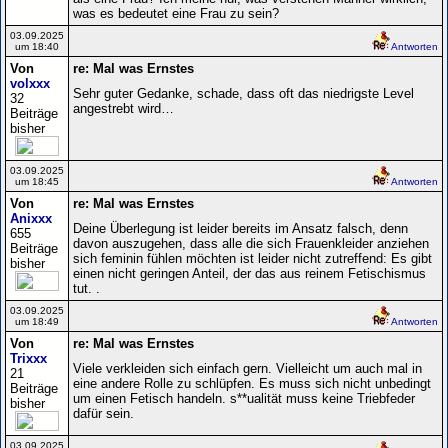
was es bedeutet eine Frau zu sein?
03.09.2025
um 18:40
Antworten
Von
re: Mal was Ernstes
volxxx
Sehr guter Gedanke, schade, dass oft das niedrigste Level
32
angestrebt wird…
Beiträge
bisher
03.09.2025
um 18:45
Antworten
Von
re: Mal was Ernstes
Anixxx
Deine Überlegung ist leider bereits im Ansatz falsch, denn
655
davon auszugehen, dass alle die sich Frauenkleider anziehen
Beiträge
sich feminin fühlen möchten ist leider nicht zutreffend: Es gibt
bisher
einen nicht geringen Anteil, der das aus reinem Fetischismus
tut. .
03.09.2025
um 18:49
Antworten
Von
re: Mal was Ernstes
Trixxx
Viele verkleiden sich einfach gern. Vielleicht um auch mal in
21
eine andere Rolle zu schlüpfen. Es muss sich nicht unbedingt
Beiträge
um einen Fetisch handeln. s**ualität muss keine Triebfeder
bisher
dafür sein.
03.09.2025