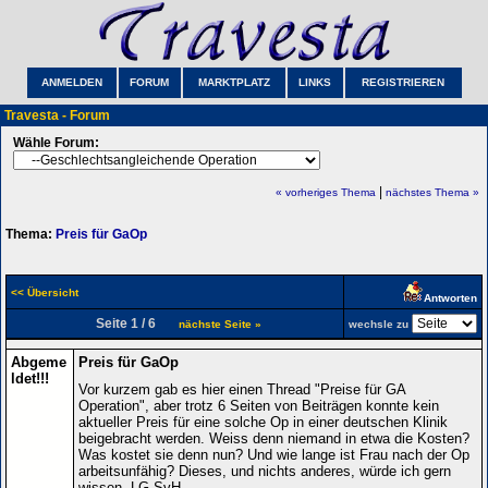
ANMELDEN
FORUM
MARKTPLATZ
LINKS
REGISTRIEREN
Travesta - Forum
Wähle Forum:
|
« vorheriges Thema
nächstes Thema »
Thema:
Preis für GaOp
<< Übersicht
Antworten
Seite 1 / 6
nächste Seite »
wechsle zu
Abgeme
Preis für GaOp
ldet!!!
Vor kurzem gab es hier einen Thread "Preise für GA
Operation", aber trotz 6 Seiten von Beiträgen konnte kein
aktueller Preis für eine solche Op in einer deutschen Klinik
beigebracht werden. Weiss denn niemand in etwa die Kosten?
Was kostet sie denn nun? Und wie lange ist Frau nach der Op
arbeitsunfähig? Dieses, und nichts anderes, würde ich gern
wissen. LG SvH