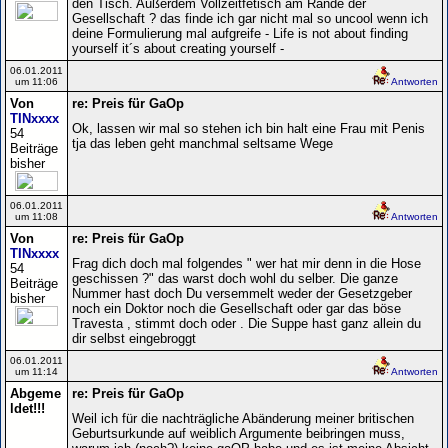
den Tisch. Außerdem Vollzeitfetisch am Rande der
Gesellschaft ? das finde ich gar nicht mal so uncool wenn ich
deine Formulierung mal aufgreife - Life is not about finding
yourself it´s about creating yourself -
06.01.2011
um 11:06
Antworten
Von
re: Preis für GaOp
TINxxxx
Ok, lassen wir mal so stehen ich bin halt eine Frau mit Penis
54
tja das leben geht manchmal seltsame Wege
Beiträge
bisher
06.01.2011
um 11:08
Antworten
Von
re: Preis für GaOp
TINxxxx
Frag dich doch mal folgendes " wer hat mir denn in die Hose
54
geschissen ?" das warst doch wohl du selber. Die ganze
Beiträge
Nummer hast doch Du versemmelt weder der Gesetzgeber
bisher
noch ein Doktor noch die Gesellschaft oder gar das böse
Travesta , stimmt doch oder . Die Suppe hast ganz allein du
dir selbst eingebroggt
06.01.2011
um 11:14
Antworten
Abgeme
re: Preis für GaOp
ldet!!!
Weil ich für die nachträgliche Abänderung meiner britischen
Geburtsurkunde auf weiblich Argumente beibringen muss,