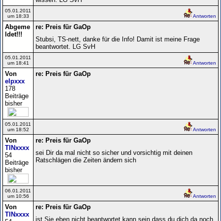
05.01.2011
um 18:33
Antworten
Abgeme
re: Preis für GaOp
ldet!!!
Stubsi, TS-nett, danke für die Info! Damit ist meine Frage
beantwortet. LG SvH
05.01.2011
um 18:41
Antworten
Von
re: Preis für GaOp
elpxxx
178
Beiträge
bisher
05.01.2011
um 18:52
Antworten
Von
re: Preis für GaOp
TINxxxx
sei Dir da mal nicht so sicher und vorsichtig mit deinen
54
Ratschlägen die Zeiten ändern sich
Beiträge
bisher
06.01.2011
um 10:56
Antworten
Von
re: Preis für GaOp
TINxxxx
ist Sie eben nicht beantwortet kann sein dass du dich da noch