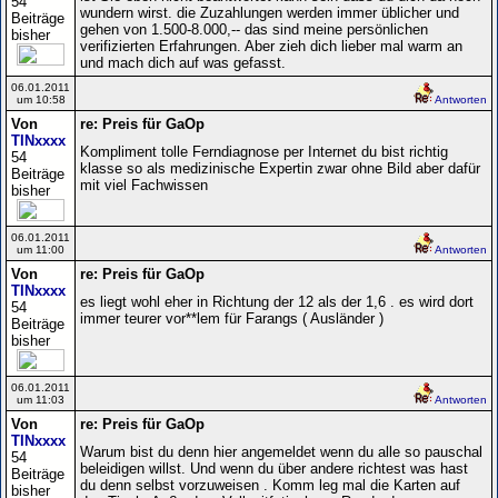
54
wundern wirst. die Zuzahlungen werden immer üblicher und
Beiträge
gehen von 1.500-8.000,-- das sind meine persönlichen
bisher
verifizierten Erfahrungen. Aber zieh dich lieber mal warm an
und mach dich auf was gefasst.
06.01.2011
um 10:58
Antworten
Von
re: Preis für GaOp
TINxxxx
Kompliment tolle Ferndiagnose per Internet du bist richtig
54
klasse so als medizinische Expertin zwar ohne Bild aber dafür
Beiträge
mit viel Fachwissen
bisher
06.01.2011
um 11:00
Antworten
Von
re: Preis für GaOp
TINxxxx
es liegt wohl eher in Richtung der 12 als der 1,6 . es wird dort
54
immer teurer vor**lem für Farangs ( Ausländer )
Beiträge
bisher
06.01.2011
um 11:03
Antworten
Von
re: Preis für GaOp
TINxxxx
Warum bist du denn hier angemeldet wenn du alle so pauschal
54
beleidigen willst. Und wenn du über andere richtest was hast
Beiträge
du denn selbst vorzuweisen . Komm leg mal die Karten auf
bisher