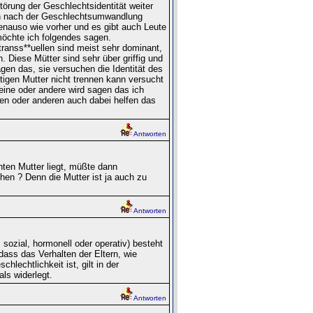
Störung der Geschlechtsidentität weiter
en nach der Geschlechtsumwandlung
enauso wie vorher und es gibt auch Leute
möchte ich folgendes sagen.
transs**uellen sind meist sehr dominant,
. Diese Mütter sind sehr über griffig und
en das, sie versuchen die Identität des
igen Mutter nicht trennen kann versucht
 eine oder andere wird sagen das ich
nen oder anderen auch dabei helfen das
Antworten
nten Mutter liegt, müßte dann
hen ? Denn die Mutter ist ja auch zu
Antworten
ozial, hormonell oder operativ) besteht
dass das Verhalten der Eltern, wie
lechtlichkeit ist, gilt in der
ls widerlegt.
Antworten