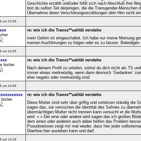
Geschichte erzählt und/oder fühlt sich nach Abschluß ihre We
bist du selbst Teil derjenigen, die die Transgender-Menschen d
Übernahme deren Verschörungserzählungen dein Hirn nicht ein
6 um 13:59
xxx
re: wie ich die Transs**ualität verstehe
isher
mein Gehirn ist eingeschaltet. Ich habe nur meine Meinung ge
meinen Ausführungen zu folgen oder es zu lassen. Beleidigen 
6 um 14:05
xxx
re: wie ich die Transs**ualität verstehe
e bisher
Nach deinem Profil zu urteilen, siehst du dich nicht als TS und
immer etwas merkwürdig, wenn dann dennoch ´Gedanken´ z
eher negativ oder merkwürdig sind.
6 um 14:09
xxxxxxxxxx
re: wie ich die Transs**ualität verstehe
 bisher
Diese Mütter sind sehr über griffig und verletzen ständig die
sagen das, sie versuchen die Identität des Sohnes zu überne
übermächtigen Mutter nicht trennen kann versucht er die Mutte
wird. » » Der eine oder andere wird sagen das ich großen Blöds
dem einen oder anderen auch dabei helfen das Problem besse
Pseudowissen zeigt mir mal wieder, dass hier jeder selbstern
Diarrhoe hier ausleben kann und darf.
6 um 14:16