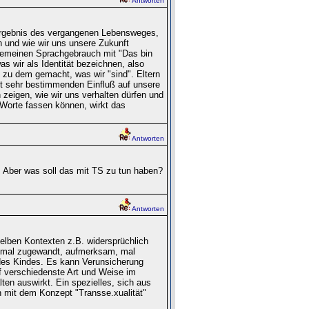
Antworten
 Ergebnis des vergangenen Lebensweges,
und wie wir uns unsere Zukunft
lgemeinen Sprachgebrauch mit "Das bin
as wir als Identität bezeichnen, also
 zu dem gemacht, was wir "sind". Eltern
t sehr bestimmenden Einfluß auf unsere
 zeigen, wie wir uns verhalten dürfen und
n Worte fassen können, wirkt das
Antworten
. Aber was soll das mit TS zu tun haben?
Antworten
lben Kontexten z.B. widersprüchlich
d mal zugewandt, aufmerksam, mal
d des Kindes. Es kann Verunsicherung
f verschiedenste Art und Weise im
en auswirkt. Ein spezielles, sich aus
 mit dem Konzept "Transse.xualität"