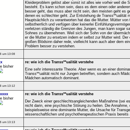
Kleiderproblem gelöst aber sonst ist alles wie vorher weil die 
besteht. Es kann schon sein, dass es dem einen oder ander
besser geht, das muss aber nicht sein, den meisten geht es g
denen es schlechter geht. Zur Entstehung de Transs**ualität 
Hauptsächlich zu verantworten hat das die Mutter. Mütter von 
selbstherrlich und verfügen über keinerlei Einfühlungsvermögen
verletzen ständig die Grenzen des Jungen, man kann sogar sag
Sohnes zu übernehmen. Weil sich der Sohn von der übermächt
er die Mutter zu ersetzen indem er selbst zur Mutter wird. Der
großen Blödsinn daher rede, vielleicht kann auch aber dem ei
Problem besser zu verstehen.
6 um 13:08
x
re: wie ich die Transs**ualität verstehe
e bisher
Eine sehr interessante Theorie. Aber wenn es an einer domina
Transs**ualität nicht nur Jungen betreffen, sondern auch Mädc
Mädchen automatisch dominant.
6 um 13:12
xxxx
re: wie ich die Transs**ualität verstehe
e bisher
Der Zweck einer geschlechtsangleichenden Maßnahme (sei es s
nicht darin, eine psychische Störung zu heilen. Die Annahme, 
beispielsweise eine dominante Mutter, die Ursache für Transgesch
wissenschaftlichen und psychotherapeutischen Praxis bereits a
6 um 13:13