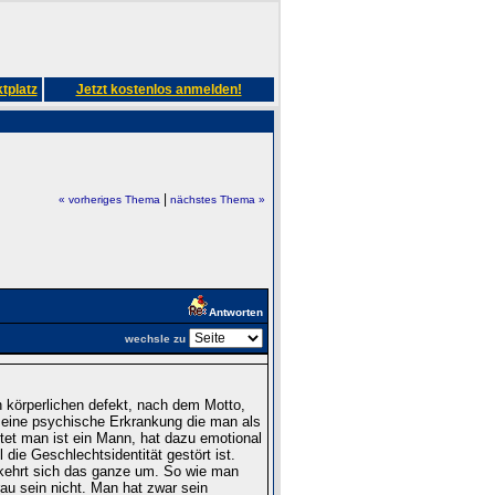
tplatz
Jetzt kostenlos anmelden!
|
« vorheriges Thema
nächstes Thema »
Antworten
wechsle zu
n körperlichen defekt, nach dem Motto,
n eine psychische Erkrankung die man als
tet man ist ein Mann, hat dazu emotional
die Geschlechtsidentität gestört ist.
kehrt sich das ganze um. So wie man
rau sein nicht. Man hat zwar sein