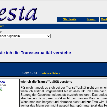
Startseite
Forum
Mark
rum
m:
ie ich die Transsexualität verstehe
Seite 1 / 51
nächste Seite »
xxx
wie ich die Transs**ualität verstehe
isher
Für mich handelt es sich bei der Transs**ualität nicht um eine
wenn ich erstmal umgewandelt bin ist alles Ok. Ich sehe dari
Störung der Geschlechtsidentität bezeichnen kann. Das bedeu
aber keinen Bezug, man spürt nicht das man ein Mann ist, weil 
Wenn man nun hergeht und Hormone nicht und zur Frau wird, 
vorher das Mann sein nicht gespürt hat, spürt man jetzt das F