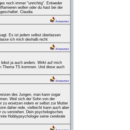
ges noch immer "unrichtig". Entweder
iffamieren wollen oder du hast bei der
geschaltet. Claudia
Antworten
sagt. Es ist jedem selbst überlassen
lasse ich mich deshalb nicht
Antworten
 lebst ja auch anders. Wirkt auf mich
um Thema TS kommen. Und diese auch
Antworten
 Grenzen des Jungen, man kann sogar
hmen. Weil sich der Sohn von der
r zu ersetzen indem er selbst zur Mutter
inn daher rede, vielleicht kann auch aber
r zu verstehen. Dein psychologisches
annte Hobbypsychologie seine cerebrale