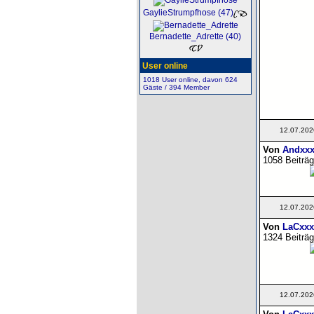
GaylieStrumpfhose (47)
Bernadette_Adrette (40)
User online
1018 User online, davon 624
Gäste / 394 Member
12.07.202
Von
Andxxx
1058 Beiträg
12.07.202
Von
LaCxxx
1324 Beiträg
12.07.202