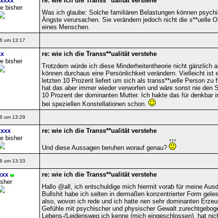
xxxx
re: wie ich die Transs**ualität verstehe
e bisher
Was ich glaube: Solche familiären Belastungen können psych
Ängste verursachen. Sie verändern jedoch nicht die s**uelle Or
eines Menschen.
6 um 13:17
x
re: wie ich die Transs**ualität verstehe
e bisher
Trotzdem würde ich diese Minderheitentheorie nicht gänzlich
können durchaus eine Persönlichkeit verändern. Vielleicht ist 
letzten 10 Prozent liefert um sich als transs**uelle Person zu 
hat das aber immer wieder verworfen und wäre sonst nie den S
10 Prozent der dominanten Mutter. Ich hakte das für denkbar im
bei speziellen Konstellationen schon.
6 um 13:29
xxx
re: wie ich die Transs**ualität verstehe
e bisher
Und diese Aussagen beruhen worauf genau?
6 um 13:33
xxx
re: wie ich die Transs**ualität verstehe
isher
Hallo @all, ich entschuldige mich hiermit vorab für meine Au
Bullshit habe ich selten in dermaßen konzentrierter Form gele
also, wovon ich rede und ich hatte nen sehr dominanten Erzeu
Gefühle mit psychischer und physischer Gewalt zurechtgeboge
Lebens-/Leidensweg ich kenne (mich eingeschlossen), hat nic