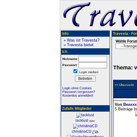
Info
Travesta - Fo
» Was ist Travesta?
Wähle Foru
» Travesta bietet
Ich
Nickname:
Passwort:
Thema:
w
Login merken
<< Übersicht
Login ohne Cookies
Passwort vergessen?
Kostenlos anmelden!
Von
Beaxxx
Zufalls Mitglieder
5 Beiträge b
lacklust
christinaCD