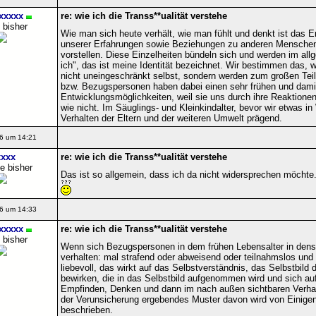
xxxxx
re: wie ich die Transs**ualität verstehe
 bisher
Wie man sich heute verhält, wie man fühlt und denkt ist das
unserer Erfahrungen sowie Beziehungen zu anderen Menschen 
vorstellen. Diese Einzelheiten bündeln sich und werden im al
ich", das ist meine Identität bezeichnet. Wir bestimmen das, w
nicht uneingeschränkt selbst, sondern werden zum großen Teil
bzw. Bezugspersonen haben dabei einen sehr frühen und dami
Entwicklungsmöglichkeiten, weil sie uns durch ihre Reaktionen
wie nicht. Im Säuglings- und Kleinkindalter, bevor wir etwas i
Verhalten der Eltern und der weiteren Umwelt prägend.
6 um 14:21
xxx
re: wie ich die Transs**ualität verstehe
e bisher
Das ist so allgemein, dass ich da nicht widersprechen möchte
6 um 14:33
xxxxx
re: wie ich die Transs**ualität verstehe
 bisher
Wenn sich Bezugspersonen in dem frühen Lebensalter in dense
verhalten: mal strafend oder abweisend oder teilnahmslos un
liebevoll, das wirkt auf das Selbstverständnis, das Selbstbil
bewirken, die in das Selbstbild aufgenommen wird und sich au
Empfinden, Denken und dann im nach außen sichtbaren Verhalt
der Verunsicherung ergebendes Muster davon wird von Einigen
beschrieben.