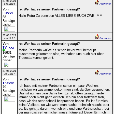
27.06.2021
um 11:15
Antworten
Von
re: Wer hat es seiner Partnerin gesagt?
LOVxx
Hallo Petra Zu beneiden ALLES LIEBE EUCH ZWEI ⚘⚘
58
Beiträge
bisher
27.06.2021
um 11:17
Antworten
Von
re: Wer hat es seiner Partnerin gesagt?
TV_xxx
Meine Partnerin wußte es schon bevor wir überhaupt
16631
zusammen gekommen sind, wir haben uns auch hier über
Beiträge
Travesta kennengelernt.
bisher
27.06.2021
um 12:17
Antworten
Von
re: Wer hat es seiner Partnerin gesagt?
Thexxx
Ich habe mit meiner Partnerin schon ein paar Wochen,
791
nachdem wir zusammengekommen sind, darüber gesprochen.
Beiträge
Das ist nun ein paar Jahre her. Es ist, offen gesagt, heute
bisher
immer noch nicht ganz einfach. Ich bin aber trotzdem froh,
dass wir das sehr schnell besprochen haben. Es ist für mich
keine Vorliebe, so wie wenn man nachts heimlich nascht oder
so. Es geht ja darum, wer ich bin, und eine Partnerschaft, bei
der man das verheimlichen muss, käme auf Dauer für mich