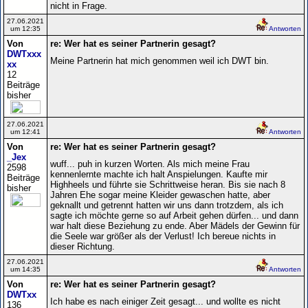
nicht in Frage.
27.06.2021
um 12:35
Antworten
Von
re: Wer hat es seiner Partnerin gesagt?
DWTxxx
Meine Partnerin hat mich genommen weil ich DWT bin.
xx
12
Beiträge
bisher
27.06.2021
um 12:41
Antworten
Von
re: Wer hat es seiner Partnerin gesagt?
_Jex
wuff... puh in kurzen Worten. Als mich meine Frau
2598
kennenlernte machte ich halt Anspielungen. Kaufte mir
Beiträge
Highheels und führte sie Schrittweise heran. Bis sie nach 8
bisher
Jahren Ehe sogar meine Kleider gewaschen hatte, aber
geknallt und getrennt hatten wir uns dann trotzdem, als ich
sagte ich möchte gerne so auf Arbeit gehen dürfen... und dann
war halt diese Beziehung zu ende. Aber Mädels der Gewinn für
die Seele war größer als der Verlust! Ich bereue nichts in
dieser Richtung.
27.06.2021
um 14:35
Antworten
Von
re: Wer hat es seiner Partnerin gesagt?
DWTxx
Ich habe es nach einiger Zeit gesagt... und wollte es nicht
136