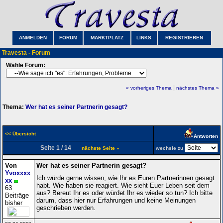
ANMELDEN
FORUM
MARKTPLATZ
LINKS
REGISTRIEREN
Travesta - Forum
Wähle Forum:
|
« vorheriges Thema
nächstes Thema »
Thema:
Wer hat es seiner Partnerin gesagt?
<< Übersicht
Antworten
Seite 1 / 14
nächste Seite »
wechsle zu
Von
Wer hat es seiner Partnerin gesagt?
Yvoxxxx
Ich würde gerne wissen, wie Ihr es Euren Partnerinnen gesagt
xx
habt. Wie haben sie reagiert. Wie sieht Euer Leben seit dem
63
aus? Bereut Ihr es oder würdet Ihr es wieder so tun? Ich bitte
Beiträge
darum, dass hier nur Erfahrungen und keine Meinungen
bisher
geschrieben werden.