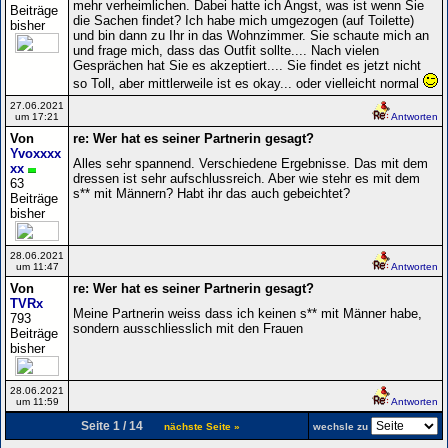
mehr verheimlichen. Dabei hatte ich Angst, was ist wenn Sie
Beiträge
die Sachen findet? Ich habe mich umgezogen (auf Toilette)
bisher
und bin dann zu Ihr in das Wohnzimmer. Sie schaute mich an
und frage mich, dass das Outfit sollte.... Nach vielen
Gesprächen hat Sie es akzeptiert.... Sie findet es jetzt nicht
so Toll, aber mittlerweile ist es okay... oder vielleicht normal
27.06.2021
um 17:21
Antworten
Von
re: Wer hat es seiner Partnerin gesagt?
Yvoxxxx
Alles sehr spannend. Verschiedene Ergebnisse. Das mit dem
xx
dressen ist sehr aufschlussreich. Aber wie stehr es mit dem
63
s** mit Männern? Habt ihr das auch gebeichtet?
Beiträge
bisher
28.06.2021
um 11:47
Antworten
Von
re: Wer hat es seiner Partnerin gesagt?
TVRx
Meine Partnerin weiss dass ich keinen s** mit Männer habe,
793
sondern ausschliesslich mit den Frauen
Beiträge
bisher
28.06.2021
um 11:59
Antworten
Seite 1 / 14
nächste Seite »
wechsle zu