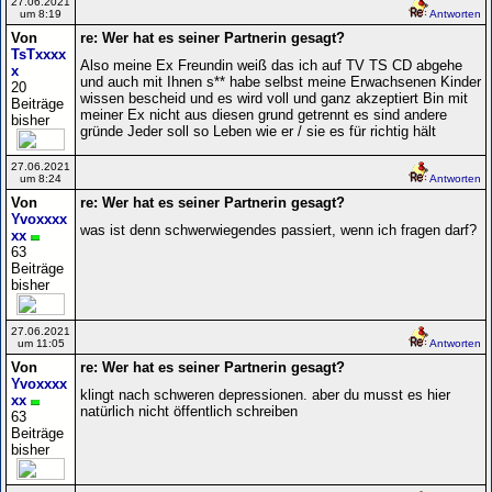
27.06.2021
um 8:19
Antworten
Von
re: Wer hat es seiner Partnerin gesagt?
TsTxxxx
Also meine Ex Freundin weiß das ich auf TV TS CD abgehe
x
und auch mit Ihnen s** habe selbst meine Erwachsenen Kinder
20
wissen bescheid und es wird voll und ganz akzeptiert Bin mit
Beiträge
meiner Ex nicht aus diesen grund getrennt es sind andere
bisher
gründe Jeder soll so Leben wie er / sie es für richtig hält
27.06.2021
um 8:24
Antworten
Von
re: Wer hat es seiner Partnerin gesagt?
Yvoxxxx
was ist denn schwerwiegendes passiert, wenn ich fragen darf?
xx
63
Beiträge
bisher
27.06.2021
um 11:05
Antworten
Von
re: Wer hat es seiner Partnerin gesagt?
Yvoxxxx
klingt nach schweren depressionen. aber du musst es hier
xx
natürlich nicht öffentlich schreiben
63
Beiträge
bisher