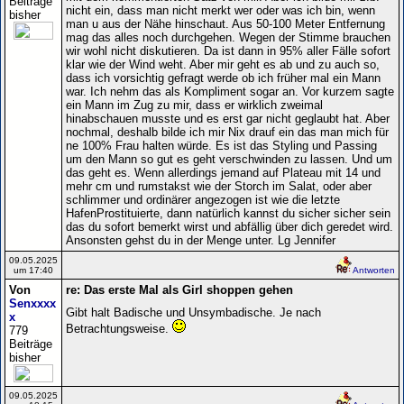
Beiträge
nicht ein, dass man nicht merkt wer oder was ich bin, wenn
bisher
man u aus der Nähe hinschaut. Aus 50-100 Meter Entfernung
mag das alles noch durchgehen. Wegen der Stimme brauchen
wir wohl nicht diskutieren. Da ist dann in 95% aller Fälle sofort
klar wie der Wind weht. Aber mir geht es ab und zu auch so,
dass ich vorsichtig gefragt werde ob ich früher mal ein Mann
war. Ich nehm das als Kompliment sogar an. Vor kurzem sagte
ein Mann im Zug zu mir, dass er wirklich zweimal
hinabschauen musste und es erst gar nicht geglaubt hat. Aber
nochmal, deshalb bilde ich mir Nix drauf ein das man mich für
ne 100% Frau halten würde. Es ist das Styling und Passing
um den Mann so gut es geht verschwinden zu lassen. Und um
das geht es. Wenn allerdings jemand auf Plateau mit 14 und
mehr cm und rumstakst wie der Storch im Salat, oder aber
schlimmer und ordinärer angezogen ist wie die letzte
HafenProstituierte, dann natürlich kannst du sicher sicher sein
das du sofort bemerkt wirst und abfällig über dich geredet wird.
Ansonsten gehst du in der Menge unter. Lg Jennifer
09.05.2025
um 17:40
Antworten
Von
re: Das erste Mal als Girl shoppen gehen
Senxxxx
Gibt halt Badische und Unsymbadische. Je nach
x
Betrachtungsweise.
779
Beiträge
bisher
09.05.2025