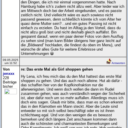
den Dingen, die ich mir einmal vorgenommen hatte. Nach
Hamburg habe ich’s zudem nicht allzu weit. Aber leider war ich
am Mittwoch doch bei der Arbeit eingebunden, und es passte
zeitlich nicht. Und vielleicht wäre es auch sowieso nicht
passend gewesen, denn schließlich könnte ich vom Alter her
quasi deine Mutter sein?…und ein gutes Passing ist nicht
einfach zu erzielen. Du hast im Alltag ja den Vorteil, dass du
nicht allzu groß bist und nicht deshalb gleich auffällst. Bin
gespannt darauf, wenn ein paar deiner Fotos von dem Ausflug
zu sehen sind (man kann Bilder übrigens hier ganz leicht auf
die „Bildwand” hochladen, die findest du oben im Menu), und
wünsche dir alles Gute für weitere Erlebnisse und
Unternehmungen 😀
09.05.2025
um 11:52
Antworten
Von
re: Das erste Mal als Girl shoppen gehen
jenxxx
Hy Lena, ich freu mich das du den Mut hattest das erste Mal
228
shoppen zu gehen. Und das auch noch alleine. Hut ab dafür -
Beiträge
das schaffen hier von der Kopfkinofraktion nur die
bisher
allerwenigsten. Und wenn doch wollen die dann im Rudel
zusammen gehen, was auch verständlich wegen der Sicherheit
ist, aber dafür noch um so mehr auffallen. Allerdings muss ich
doch eins sagen. Glaub mir bitte, dass man es schon erkennt
das in den Klamotten ein Mann steckt. Aber die Leute sind
entweder so mit sich selbst beschäftigt oder es ist ihnen
schlichtweg egal. Und von den wenigen die es bewusst
bemerken und dich längere Zeit anschauen kommen dann
auch die schönsten und charmantesten Bemerkungen und
Oder Komplimente. Ich weiß von was ich rede. Hab weiterhin