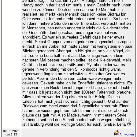
Jemand fragt " Ist das ein Typ?". Anfangs hatte ich mein
Handy noch in der Hand um notfalls mein Gesicht nach unten
wenden zu können. Doch schon nach so 10 Min. hab ich
realisiert, es merkt kein Mensch dass ich keine Biofrau bin.
Oder wenn es Jemand merkt, interessiert es nicht. So habe
ich dann mehrere Stunden in der Innenstadt verbracht, mitten
in Menschen, hab neben anderen Mädels die Kleiderständer
der Geschäfte durchgeschaut und sogar zweimal was
anprobiert. Es war ein surreales Gefühl dass keiner etwas
merkt. Selbst Gruppen von aufgedrehten Jugendlichen zogen
einfach an mir vorbei. Ich hätte schon mit wenigstens ein paar
Blicken gerechnet. Aber gut, in HH gibt es so viele Vögel, da
fällt so eine Lena halt nicht auf. Das einzige was ich beim
nächsten Mal besser machen sollte, ist die Kleiderwahl. Mein
Outfit finde ich zwar supersüß und s**y, aber leider war es
gerade in Verbindung mit den Silikonboobs richtig warm.
Irgendwann fing ich an zu schwitzen. Also draußen war es
perfekt. Aber in den beheizten Läden wäre weniger mehr
gewesen. Gekauft habe ich im Endeffekt übriegens nichts. Es
gab zwar einen Rock den ich anprobiert habe, aber ich dachte
mir dass ich jetzt auch nicht den 100sten Faltenrock brauche.
Alles in allem war der Tag also ein voller Erfolg. Dieses
Erlebnis hat mich jetzt nochmal richtig gepusht. Und auf dem
Rückweg zum Hotel waren drei Jugendliche hinter mir. Einer
hat immer wieder gepfiffen. Ich bin mir nicht sicher, aber ich
glaube das galt mir. Also Mädels, wenn ihr mit eurem Style
zufrieden seit und den Schritt nach draußen wagen möchtest,
ist Hamburg wohl die Richtige Stadt für euch. Grüße, Lena 😘
09.05.2025
um 9:35
Antworten