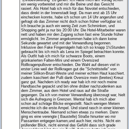
ein wenig vorbereitet und mir die Beine und das Gesicht
rasiert. Als Hotel hab ich mich für das Novotel entschieden,
dass direkt in der Innenstadt liegt. Da man erst ab 15 Uhr
einchecken konnte, habe ich schon um 14 Uhr angerufen und
gefragt ob das Zimmer nicht doch schon früher verfügbar ist.
Ich brauche ja auch ein wenig Zeit zum Schminken, und
Shopping geht ja nur bis 20:00 Uhr. Die Hotel-Mitarbeiter waren
nett und haben mir den Zugang schon fast eine Stunde früher
ermöglicht. Im Zimmer angekommen habe ich dann keine
Sekunde gewartet und mit der Verwandlung begonnen.
Inklusive den Fake Fingernägeln hab ich so knapp 1½Stunden
gebraucht bis ich mich als Lena im Spiegel betrachten konnte.
Als Outfit hab ich mich für schwarze Boots, einem
grünkarierten Falten-Mini und einem Oversized
Rollkragenpullover entschieden. Die Wahl auf diesen viel in
erster Linie weil der Rollkragen gut die "Schnittstelle" von
meiner Silikon-Brust-Weste und meiner echten Haut kaschiert.
zudem kaschiert der Pulli dank Oversize mein (breites) Kreuz
ganz gut. Nachdem ich ready war hab ich mir noch meine
Handtasche gepackt und bin ohne drüber nachzudenken aus
dem Zimmer, aus dem Hotel und raus auf die Straße
gegangen. Da ich von meiner Verwandlung überzeugt war, hielt
sich die Aufregung in Grenzen. Mental hab ich mich aber
schon auf schräge Blicke eingestellt. Nach wenigen Metern
erreichte ich die erste Ampel. Und stand rasch in einer kleinen
Menschentraube. Niemand schien etwas zu merken. Dann
ging es eine verengte ( Baustelle) Straße hinunter wo mir
Passanten entgegen kamen,und auch hier, nichts. Nicht ein
prüfender Blick, nicht einmal das Gefühl dass sich grade