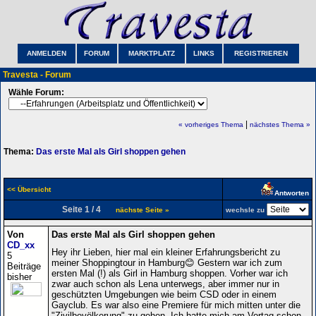
ANMELDEN
FORUM
MARKTPLATZ
LINKS
REGISTRIEREN
Travesta - Forum
Wähle Forum:
|
« vorheriges Thema
nächstes Thema »
Thema:
Das erste Mal als Girl shoppen gehen
<< Übersicht
Antworten
Seite 1 / 4
nächste Seite »
wechsle zu
Von
Das erste Mal als Girl shoppen gehen
CD_xx
Hey ihr Lieben, hier mal ein kleiner Erfahrungsbericht zu
5
meiner Shoppingtour in Hamburg😊 Gestern war ich zum
Beiträge
ersten Mal (!) als Girl in Hamburg shoppen. Vorher war ich
bisher
zwar auch schon als Lena unterwegs, aber immer nur in
geschützten Umgebungen wie beim CSD oder in einem
Gayclub. Es war also eine Premiere für mich mitten unter die
"Zivilbevölkerung" zu gehen. Ich hatte mich am Vortag schon