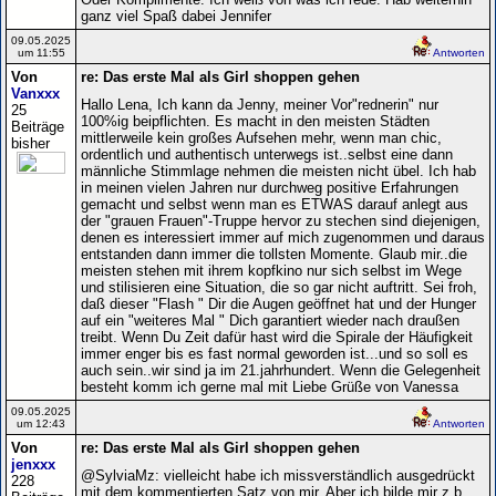
ganz viel Spaß dabei Jennifer
09.05.2025
um 11:55
Antworten
Von
re: Das erste Mal als Girl shoppen gehen
Vanxxx
Hallo Lena, Ich kann da Jenny, meiner Vor"rednerin" nur
25
100%ig beipflichten. Es macht in den meisten Städten
Beiträge
mittlerweile kein großes Aufsehen mehr, wenn man chic,
bisher
ordentlich und authentisch unterwegs ist..selbst eine dann
männliche Stimmlage nehmen die meisten nicht übel. Ich hab
in meinen vielen Jahren nur durchweg positive Erfahrungen
gemacht und selbst wenn man es ETWAS darauf anlegt aus
der "grauen Frauen"-Truppe hervor zu stechen sind diejenigen,
denen es interessiert immer auf mich zugenommen und daraus
entstanden dann immer die tollsten Momente. Glaub mir..die
meisten stehen mit ihrem kopfkino nur sich selbst im Wege
und stilisieren eine Situation, die so gar nicht auftritt. Sei froh,
daß dieser "Flash " Dir die Augen geöffnet hat und der Hunger
auf ein "weiteres Mal " Dich garantiert wieder nach draußen
treibt. Wenn Du Zeit dafür hast wird die Spirale der Häufigkeit
immer enger bis es fast normal geworden ist...und so soll es
auch sein..wir sind ja im 21.jahrhundert. Wenn die Gelegenheit
besteht komm ich gerne mal mit Liebe Grüße von Vanessa
09.05.2025
um 12:43
Antworten
Von
re: Das erste Mal als Girl shoppen gehen
jenxxx
@SylviaMz: vielleicht habe ich missverständlich ausgedrückt
228
mit dem kommentierten Satz von mir. Aber ich bilde mir z.b.