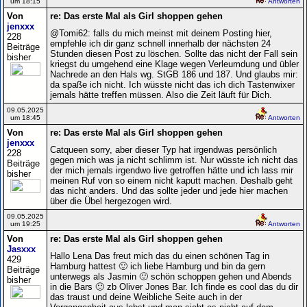
um 18:15
Antworten
Von
re: Das erste Mal als Girl shoppen gehen
jenxxx
@Tomi62: falls du mich meinst mit deinem Posting hier,
228
empfehle ich dir ganz schnell innerhalb der nächsten 24
Beiträge
Stunden diesen Post zu löschen. Sollte das nicht der Fall sein
bisher
kriegst du umgehend eine Klage wegen Verleumdung und übler
Nachrede an den Hals wg. StGB 186 und 187. Und glaubs mir:
da spaße ich nicht. Ich wüsste nicht das ich dich Tastenwixer
jemals hätte treffen müssen. Also die Zeit läuft für Dich.
09.05.2025
um 18:45
Antworten
Von
re: Das erste Mal als Girl shoppen gehen
jenxxx
Catqueen sorry, aber dieser Typ hat irgendwas persönlich
228
gegen mich was ja nicht schlimm ist. Nur wüsste ich nicht das
Beiträge
der mich jemals irgendwo live getroffen hätte und ich lass mir
bisher
meinen Ruf von so einem nicht kaputt machen. Deshalb geht
das nicht anders. Und das sollte jeder und jede hier machen
über die Übel hergezogen wird.
09.05.2025
um 19:25
Antworten
Von
re: Das erste Mal als Girl shoppen gehen
Jasxxx
Hallo Lena Das freut mich das du einen schönen Tag in
429
Hamburg hattest 🙂 ich liebe Hamburg und bin da gern
Beiträge
unterwegs als Jasmin 🙂 schön schoppen gehen und Abends
bisher
in die Bars 🙂 zb Oliver Jones Bar. Ich finde es cool das du dir
das traust und deine Weibliche Seite auch in der