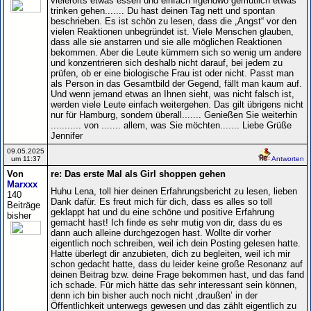
vielerorts etwas essen und einfach irgendwo gemütlich etwas
trinken gehen....... Du hast deinen Tag nett und spontan
beschrieben. Es ist schön zu lesen, dass die „Angst“ vor den
vielen Reaktionen unbegründet ist. Viele Menschen glauben,
dass alle sie anstarren und sie alle möglichen Reaktionen
bekommen. Aber die Leute kümmern sich so wenig um andere
und konzentrieren sich deshalb nicht darauf, bei jedem zu
prüfen, ob er eine biologische Frau ist oder nicht. Passt man
als Person in das Gesamtbild der Gegend, fällt man kaum auf.
Und wenn jemand etwas an Ihnen sieht, was nicht falsch ist,
werden viele Leute einfach weitergehen. Das gilt übrigens nicht
nur für Hamburg, sondern überall....... Genießen Sie weiterhin
........... von ....... allem, was Sie möchten....... Liebe Grüße
Jennifer
09.05.2025
um 11:37
Antworten
Von
re: Das erste Mal als Girl shoppen gehen
Marxxx
Huhu Lena, toll hier deinen Erfahrungsbericht zu lesen, lieben
140
Dank dafür. Es freut mich für dich, dass es alles so toll
Beiträge
geklappt hat und du eine schöne und positive Erfahrung
bisher
gemacht hast! Ich finde es sehr mutig von dir, dass du es
dann auch alleine durchgezogen hast. Wollte dir vorher
eigentlich noch schreiben, weil ich dein Posting gelesen hatte.
Hatte überlegt dir anzubieten, dich zu begleiten, weil ich mir
schon gedacht hatte, dass du leider keine große Resonanz auf
deinen Beitrag bzw. deine Frage bekommen hast, und das fand
ich schade. Für mich hätte das sehr interessant sein können,
denn ich bin bisher auch noch nicht ‚draußen’ in der
Öffentlichkeit unterwegs gewesen und das zählt eigentlich zu