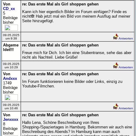
Von
re: Das erste Mal als Girl shoppen gehen
CD_xx
Kann ich hier eigentlich Bilder im Forum einfügen? Finde es
5
nicht🙈 Hab jetzt mal ein Bild von meinem Ausflug auf meiner
Beiträge
Seite hinzugefügt.
bisher
09.05.2025
um 9:38
Antworten
Abgeme
re: Das erste Mal als Girl shoppen gehen
ldet!!!
Freue mich für Dich. Ich bin eine Stubentranse, sehe das aber
nicht als Nachteil. Liebe Grüße!
09.05.2025
um 10:29
Antworten
Von
re: Das erste Mal als Girl shoppen gehen
Andxxx
Im Forum funktionieren keine Bilder oder Links, einzig zu
1749
Youtube-Filmchen.
Beiträge
bisher
09.05.2025
um 10:46
Antworten
Von
re: Das erste Mal als Girl shoppen gehen
Jenxxxx
Hallo Lena, Schöne Beschreibung von Ihres
8
Shopping-/Spaziertages in Hamburg. Bekommen wir auch eine
Beiträge
Beschreibung des Abends? In Hamburg kann man auch
bisher