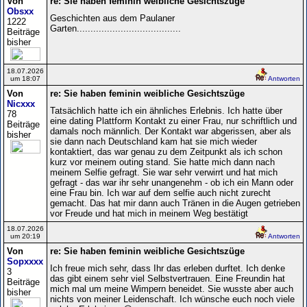
Von
re: Sie haben feminin weibliche Gesichtszüge
Obsxx
Geschichten aus dem Paulaner
1222
Garten......................................
Beiträge
bisher
18.07.2026
um 18:07
Antworten
Von
re: Sie haben feminin weibliche Gesichtszüge
Nicxxx
Tatsächlich hatte ich ein ähnliches Erlebnis. Ich hatte über
78
eine dating Plattform Kontakt zu einer Frau, nur schriftlich und
Beiträge
damals noch männlich. Der Kontakt war abgerissen, aber als
bisher
sie dann nach Deutschland kam hat sie mich wieder
kontaktiert, das war genau zu dem Zeitpunkt als ich schon
kurz vor meinem outing stand. Sie hatte mich dann nach
meinem Selfie gefragt. Sie war sehr verwirrt und hat mich
gefragt - das war ihr sehr unangenehm - ob ich ein Mann oder
eine Frau bin. Ich war auf dem selfie auch nicht zurecht
gemacht. Das hat mir dann auch Tränen in die Augen getrieben
vor Freude und hat mich in meinem Weg bestätigt
18.07.2026
um 20:19
Antworten
Von
re: Sie haben feminin weibliche Gesichtszüge
Sopxxxx
Ich freue mich sehr, dass Ihr das erleben durftet. Ich denke
3
das gibt einem sehr viel Selbstvertrauen. Eine Freundin hat
Beiträge
mich mal um meine Wimpern beneidet. Sie wusste aber auch
bisher
nichts von meiner Leidenschaft. Ich wünsche euch noch viele