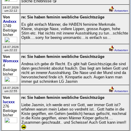
solche Erlebnisse 😘
18.07.2026
um 22:12
Antworten
Von
re: Sie haben feminin weibliche Gesichtszüge
Andxxx
Es gibt einfach Männer, die HABEN feminine Merkmale.
1749
Kleine, stupsige Nase, vollere Lippen, grosse Augen, hohe
Beiträge
Stirn etc. Hat nichts mit innerer Ausstrahlung zu tun…schlichte
bisher
Optik….sorry for beeing unromantic…is einfach so…
18.07.2026
um 22:22
Antworten
Von
re: Sie haben feminin weibliche Gesichtszüge
Womxxx
Andrea ich gebe dir Recht. Es gibt halt Gesichtszüge,die sind
4
dann geschminkt absolut fraulich. Das liegt am lieben Gott und
Beiträge
nicht an innerer Ausstrahlung. Die Nase und der Mund sind da
bisher
hervorstechend finde ich. Kinnpartie auch. Augen kann man
immer gut schminken LG Jasmin
18.07.2026
um 22:55
Antworten
Von
re: Sie haben feminin weibliche Gesichtszüge
lucxxx
Liebe Jasmin, ich werde erst vor Gott, wer immer Gott ist?
276
erfahren warum mein Leben so verdreht ist.. Gott hatte in die
Beiträge
Kiste gegriffen, ein Gehirn (weiblich) heraus gefischt, nochmal
bisher
in die Kiste gegriffen, einen Männer Körper gefischt....
Zusammen geschraubt.. und Scheisse! Auch Gott kann irren!!