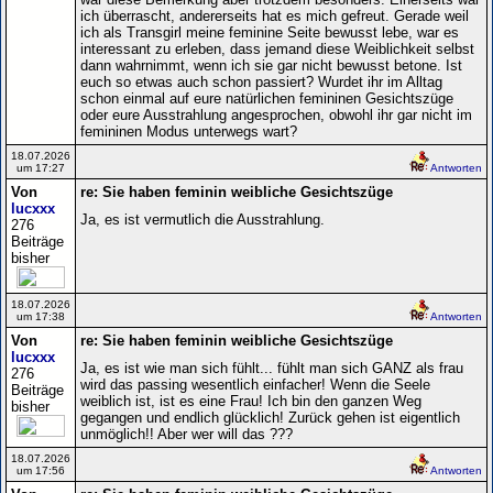
ich überrascht, andererseits hat es mich gefreut. Gerade weil
ich als Transgirl meine feminine Seite bewusst lebe, war es
interessant zu erleben, dass jemand diese Weiblichkeit selbst
dann wahrnimmt, wenn ich sie gar nicht bewusst betone. Ist
euch so etwas auch schon passiert? Wurdet ihr im Alltag
schon einmal auf eure natürlichen femininen Gesichtszüge
oder eure Ausstrahlung angesprochen, obwohl ihr gar nicht im
femininen Modus unterwegs wart?
18.07.2026
um 17:27
Antworten
Von
re: Sie haben feminin weibliche Gesichtszüge
lucxxx
Ja, es ist vermutlich die Ausstrahlung.
276
Beiträge
bisher
18.07.2026
um 17:38
Antworten
Von
re: Sie haben feminin weibliche Gesichtszüge
lucxxx
Ja, es ist wie man sich fühlt... fühlt man sich GANZ als frau
276
wird das passing wesentlich einfacher! Wenn die Seele
Beiträge
weiblich ist, ist es eine Frau! Ich bin den ganzen Weg
bisher
gegangen und endlich glücklich! Zurück gehen ist eigentlich
unmöglich!! Aber wer will das ???
18.07.2026
um 17:56
Antworten