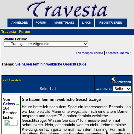
ANMELDEN
FORUM
MARKTPLATZ
LINKS
REGISTRIEREN
Travesta - Forum
Wähle Forum:
|
« vorheriges Thema
nächstes Thema »
Thema:
Sie haben feminin weibliche Gesichtszüge
<< Übersicht
Antworten
Seite 1 / 1
wechsle zu
Von
Sie haben feminin weibliche Gesichtszüge
Celxxx
Heute hatte ich nach dem Sport ein interessantes Erlebnis. Ich
164
war komplett als Mann unterwegs, als mich eine ältere Dame
Beiträge
ansprach und sagte: "Sie haben feminin weibliche
bisher
Gesichtszüge. Wissen Sie das?" Ich musste erst einmal
schmunzeln. Nein, geschminkt war ich nicht, keine feminine
Kleidung, einfach ganz normal nach dem Training. Für mich
war diese Bemerkung aber trotzdem besonders. Einerseits war