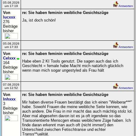
05.08.2026
um 17:19
Antworten
Von
re: Sie haben feminin weibliche Gesichtszüge
lucxxx
Ja, ist doch schön!
276
Beiträge
bisher
05.08.2026
um 17:33
Antworten
Von
re: Sie haben feminin weibliche Gesichtszüge
Celxxx
Habe eben 2 KI Tools genutzt. Die sagen auch das ich
164
Geschlecht = female habe Macht mich natürlich glücklich
Beiträge
wenn man mich sogar ungestyled als Frau hält
bisher
07.08.2026
um 12:52
Antworten
Von
re: Sie haben feminin weibliche Gesichtszüge
Inhxxx
Mir haben diverse Frauen bestätigt das ich einen "Weiberar***"
3
habe. Sowohl Frauen die meine weibliche Seite kennen, wie
Beiträge
auch andere. Die Frau in mir macht das auch mächtig stolz lol.
bisher
Aber mal abgesehrn davon ist es ja oft irgendwie so das
Transorientierte Menscgen etwas weiblichere Züge haben. Ich
finde daran erkennt man auch oft (nicht immer!) den
Unterschied zwischen Fetischtranse und echter
Transs**ualität.