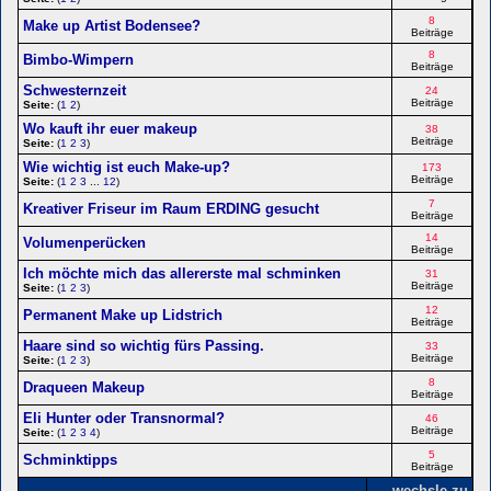
8
Make up Artist Bodensee?
Beiträge
8
Bimbo-Wimpern
Beiträge
Schwesternzeit
24
Beiträge
Seite:
(
1
2
)
Wo kauft ihr euer makeup
38
Beiträge
Seite:
(
1
2
3
)
Wie wichtig ist euch Make-up?
173
Beiträge
Seite:
(
1
2
3
...
12
)
7
Kreativer Friseur im Raum ERDING gesucht
Beiträge
14
Volumenperücken
Beiträge
Ich möchte mich das allererste mal schminken
31
Beiträge
Seite:
(
1
2
3
)
12
Permanent Make up Lidstrich
Beiträge
Haare sind so wichtig fürs Passing.
33
Beiträge
Seite:
(
1
2
3
)
8
Draqueen Makeup
Beiträge
Eli Hunter oder Transnormal?
46
Beiträge
Seite:
(
1
2
3
4
)
5
Schminktipps
Beiträge
wechsle zu