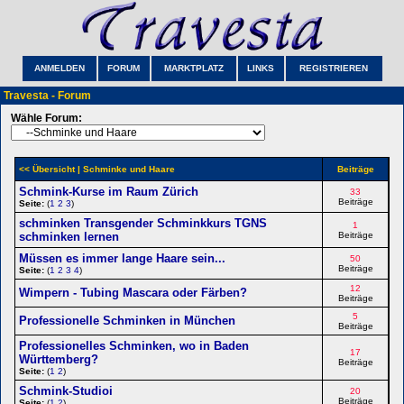
ANMELDEN
FORUM
MARKTPLATZ
LINKS
REGISTRIEREN
Travesta - Forum
Wähle Forum:
<< Übersicht
| Schminke und Haare
Beiträge
Schmink-Kurse im Raum Zürich
33
Beiträge
Seite:
(
1
2
3
)
schminken Transgender Schminkkurs TGNS
1
schminken lernen
Beiträge
Müssen es immer lange Haare sein...
50
Beiträge
Seite:
(
1
2
3
4
)
12
Wimpern - Tubing Mascara oder Färben?
Beiträge
5
Professionelle Schminken in München
Beiträge
Professionelles Schminken, wo in Baden
17
Württemberg?
Beiträge
Seite:
(
1
2
)
Schmink-Studioi
20
Beiträge
Seite:
(
1
2
)