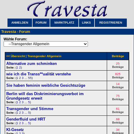
ANMELDEN
FORUM
MARKTPLATZ
LINKS
REGISTRIEREN
Travesta - Forum
Wähle Forum:
<< Übersicht
| Transgender Allgemein
Beiträge
Alternative zum schminken
25
Beiträge
Seite:
(
1
2
)
wie ich die Transs**ualität verstehe
825
Beiträge
Seite:
(
1
2
3
...
55
)
14
Sie haben feminin weibliche Gesichtszüge
Beiträge
Berlin will das Diskriminierungsverbot im
75
Grundgesetz erweit
Beiträge
Seite:
(
1
2
3
...
5
)
Transgender und Stimme
61
Beiträge
Seite:
(
1
2
3
...
5
)
Genderfluid und HRT
68
Beiträge
Seite:
(
1
2
3
...
5
)
KI-Gesetz
34
Beiträge
Seite:
(
1
2
3
)