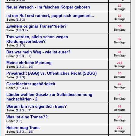
15
Neuer Versuch - Im falschen Körper geboren
Beiträge
ist der Ruf erst ruiniert, poppt sich ungeniert...
35
Beiträge
Seite:
(
1
2
3
)
Zweifeln originär Transs**uelle?
53
Beiträge
Seite:
(
1
2
3
4
)
Tras werden, allein schon wegen
37
Kleidungsvorlieben?
Beiträge
Seite:
(
1
2
3
)
Das war mein Weg - wie ist eurer?
94
Beiträge
Seite:
(
1
2
3
...
7
)
Meine ehrliche Meinung
284
Beiträge
Seite:
(
1
2
3
...
19
)
Privatrecht (AGG) vs. Öffentliches Recht (SBGG)
35
Beiträge
Seite:
(
1
2
3
)
Geschlechtszugehörigkeit
47
Beiträge
Seite:
(
1
2
3
4
)
Länder wolllen Gesetz zur Selbstbestimmung
5
nachschärfen - 2
Beiträge
Warum bin ich eigentlich trans?
93
Beiträge
Seite:
(
1
2
3
...
7
)
Was ist eine Transe??
23
Beiträge
Seite:
(
1
2
)
Hetero mag Trans
221
Beiträge
Seite:
(
1
2
3
...
15
)