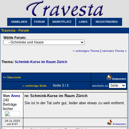
ANMELDEN
FORUM
MARKTPLATZ
LINKS
REGISTRIEREN
Travesta - Forum
Wähle Forum:
|
« vorheriges Thema
nächstes Thema »
Thema:
Schmink-Kurse im Raum Zürich
<< Übersicht
Antworten
Seite 3 / 3
« vorherige Seite
wechsle zu
Von
Annx
re: Schmink-Kurse im Raum Zürich
240
Sie ist in der Tat sehr gut, leider aber etwas zu weit entfernt.
Beiträge
bisher
26.11.2025
um 6:47
Antworten