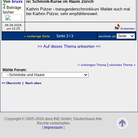
Von
bruxx
re: Schmink-Kurse im Raum Zürich
4 Beiträge
Kathrin Pützer › transgenderschminkkurs Meldet euch mal
bisher
bei Kathrin Pützer, sehr empfählenswert.
06.08.2026
um 12:25
Antworten
Seite 3 / 3
« vorherige Seite
wechsle zu
>> Auf dieses Thema antworten <<
|
« vorheriges Thema
nächstes Thema »
Wähle Forum:
<< Übersicht
|
Nach oben
Copyright © 2005-2026 deeLINE GmbH, Deutschland.Alle
Rechte vorbehalten
[
Impressum
]