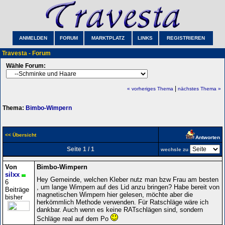
ANMELDEN
FORUM
MARKTPLATZ
LINKS
REGISTRIEREN
Travesta - Forum
Wähle Forum:
|
« vorheriges Thema
nächstes Thema »
Thema:
Bimbo-Wimpern
<< Übersicht
Antworten
Seite 1 / 1
wechsle zu
Von
Bimbo-Wimpern
silxx
Hey Gemeinde, welchen Kleber nutz man bzw Frau am besten
6
, um lange Wimpern auf des Lid anzu bringen? Habe bereit von
Beiträge
magnetischen Wimpern hier gelesen, möchte aber die
bisher
herkömmlich Methode verwenden. Für Ratschläge wäre ich
dankbar. Auch wenn es keine RATschlägen sind, sondern
Schläge real auf dem Po