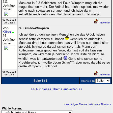
211
Maskara in 2-3 Schichten, bei Fake Wimpern mag ich die
Beiträge
magentischen mehr. Der Artikel hat mich inspiriert, mal wieder
bisher
online nach sowas zu schauen und ich habe dann
selbstklebende gefunden. Hat damit jemand Erfahrung?
02.02.2026
um 23:34
Antworten
Von
re: Bimbo-Wimpern
Kikxx
Ich gehöre zu den wenigen Menschen die das Glück haben
24
scheiß fette Wimpern zu haben
wenn ich da ordentlich
Beiträge
Maskara drauf haue dann sieht das voll krass aus, dabei sind
bisher
sie echt. Ich wurde darauf schon so oft als Mann von
Kolleginnen angesprochen "wow, du hast voll die krassen
Wimpern, da wird man ja neidisch". Ich wusste da nicht so
wirklich was ich antworten soll
Gene sind schon so ne
Prostituierte, ich wollte 35cm Schw***, aber nein, da gibt es so
große Wimpern....voll cool
06.02.2026
um 0:42
Antworten
Seite 1 / 1
wechsle zu
>> Auf dieses Thema antworten <<
|
« vorheriges Thema
nächstes Thema »
Wähle Forum: