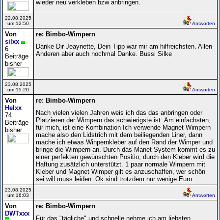
wieder neu verkleben bzw anbringen.
22.08.2025
um 12:50
Antworten
Von
re: Bimbo-Wimpern
silxx
Danke Dir Jeaynette, Dein Tipp war mir am hilfreichsten. Allen
6
Anderen aber auch nochmal Danke. Bussi Silke
Beiträge
bisher
23.08.2025
um 15:20
Antworten
Von
re: Bimbo-Wimpern
Helxx
Nach vielen vielen Jahren weis ich das das anbringen oder
74
Platzieren der Wimpern das schwierigste ist. Am einfachsten,
Beiträge
für mich, ist eine Kombination Ich verwende Magnet Wimpern
bisher
mache also den Lidstrich mit dem beiliegenden Liner, dann
mache ich etwas Winpernkleber auf den Rand der Wimper und
bringe die Wimpern an. Durch das Manet System kommt es zu
einer perfekten gewünschten Positio, durch den Kleber wird die
Haftung zusätzlich unterstützt. 1 paar normale Wimpern mit
Kleber und Magnet Wimper gilt es anzuschaffen, wer schön
sei will muss leiden. Ok sind trotzdem nur wenige Euro.
23.08.2025
um 16:03
Antworten
Von
re: Bimbo-Wimpern
DWTxxx
Für das "tägliche" und schnelle nehme ich am liebsten