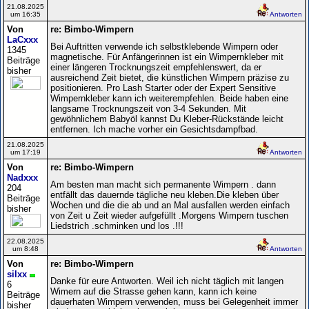
21.08.2025
um 16:35
Antworten
Von
re: Bimbo-Wimpern
LaCxxx
Bei Auftritten verwende ich selbstklebende Wimpern oder
1345
magnetische. Für Anfängerinnen ist ein Wimpernkleber mit
Beiträge
einer längeren Trocknungszeit empfehlenswert, da er
bisher
ausreichend Zeit bietet, die künstlichen Wimpern präzise zu
positionieren. Pro Lash Starter oder der Expert Sensitive
Wimpernkleber kann ich weiterempfehlen. Beide haben eine
langsame Trocknungszeit von 3-4 Sekunden. Mit
gewöhnlichem Babyöl kannst Du Kleber-Rückstände leicht
entfernen. Ich mache vorher ein Gesichtsdampfbad.
21.08.2025
um 17:19
Antworten
Von
re: Bimbo-Wimpern
Nadxxx
Am besten man macht sich permanente Wimpern . dann
204
entfällt das dauernde tägliche neu kleben.Die kleben über
Beiträge
Wochen und die die ab und an Mal ausfallen werden einfach
bisher
von Zeit u Zeit wieder aufgefüllt .Morgens Wimpern tuschen
Liedstrich .schminken und los .!!!
22.08.2025
um 8:48
Antworten
Von
re: Bimbo-Wimpern
silxx
Danke für eure Antworten. Weil ich nicht täglich mit langen
6
Wimern auf die Strasse gehen kann, kann ich keine
Beiträge
dauerhaten Wimpern verwenden, muss bei Gelegenheit immer
bisher