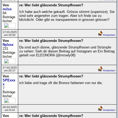
Von
re: Wer liebt glänzende Strumpfhosen?
milxx
Ich habe auch welche gekauft. Grösse stimmt (supersize). Sie
84
sind sehr angenehm zum tragen. Aber ich finde sie zu
Beiträge
blickdicht. Oder gibt es transparentere in grossen grössen?
bisher
17.03.2025
um 15:52
Antworten
Von
re: Wer liebt glänzende Strumpfhosen?
Nylxxx
Da sind auch dünne, glänzende Strumpfhosen und Strümpfe
231
zu sehen: Sieh dir diesen Beitrag auf Instagram an Ein Beitrag
Beiträge
geteilt von ELEONORA (@mrsely08)
bisher
17.03.2025
um 20:17
Antworten
Von
re: Wer liebt glänzende Strumpfhosen?
SPExxx
ich liebe und trage oft die Bronze farbenen von nur die,
x
7
Beiträge
bisher
18.03.2025
um 9:14
Antworten
Von
re: Wer liebt glänzende Strumpfhosen?