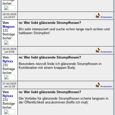
bisher
18.03.2025
um 23:07
Antworten
Von
re: Wer liebt glänzende Strumpfhosen?
Magxxx
Bin sehr interessiert und suche schon lange nach echten und
131
haltbaren Strümpfen!
Beiträge
bisher
19.03.2025
um 9:09
Antworten
Von
re: Wer liebt glänzende Strumpfhosen?
Nylxxx
Besonders reizvoll finde ich glänzende Strumpfhosen in
231
Kombination mit einem knappen Body.
Beiträge
bisher
27.03.2025
um 11:29
Antworten
Von
re: Wer liebt glänzende Strumpfhosen?
Nylxxx
Die Vorliebe für glänzende Strumpfhosen scheint langsam in
231
der Öffentlichkeit anzukommen (hoffe ich mal):
Beiträge
bisher