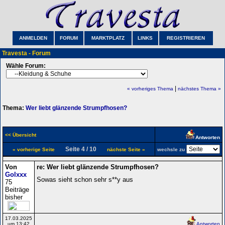
ANMELDEN
FORUM
MARKTPLATZ
LINKS
REGISTRIEREN
Travesta - Forum
Wähle Forum:
|
« vorheriges Thema
nächstes Thema »
Thema:
Wer liebt glänzende Strumpfhosen?
<< Übersicht
Antworten
Seite 4 / 10
« vorherige Seite
nächste Seite »
wechsle zu
Von
re: Wer liebt glänzende Strumpfhosen?
Golxxx
Sowas sieht schon sehr s**y aus
75
Beiträge
bisher
17.03.2025
um 13:42
Antworten