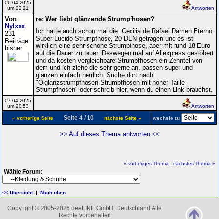
06.04.2025
um 22:21
Antworten
Von
re: Wer liebt glänzende Strumpfhosen?
Nylxxx
Ich hatte auch schon mal die: Cecilia de Rafael Damen Eterno
231
Super Lucido Strumpfhose, 20 DEN getragen und es ist
Beiträge
wirklich eine sehr schöne Strumpfhose, aber mit rund 18 Euro
bisher
auf die Dauer zu teuer. Deswegen mal auf Aliexpress gestöbert
und da kosten vergleichbare Strumpfhosen ein Zehntel von
dem und ich ziehe die sehr gerne an, passen super und
glänzen einfach herrlich. Suche dort nach:
"Ölglanzstrumpfhosen Strumpfhosen mit hoher Taille
Strumpfhosen" oder schreib hier, wenn du einen Link brauchst.
07.04.2025
um 20:53
Antworten
Seite 4 / 10
« vorherige Seite
nächste Seite »
wechsle zu
>> Auf dieses Thema antworten <<
|
« vorheriges Thema
nächstes Thema »
Wähle Forum:
<< Übersicht
|
Nach oben
Copyright © 2005-2026 deeLINE GmbH, Deutschland.Alle
Rechte vorbehalten