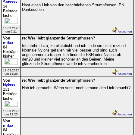
Satxxxx
Hast einen Link von den beschriebenen Strumpfhosen. PN
14
Dankeschön
Beiträge
bisher
18.03.2025
um 9:21
Antworten
Von
re: Wer liebt glänzende Strumpfhosen?
milxx
Ich stehe dazu, zu blickdicht und ich finde sie nicht reizend.
84
Normale Nylons gefallen mir viel besser und sind auch
Beiträge
angenehmer zu tragen. Ich finde die FSH oder Nylons ab
bisher
den20 und kleiner viel schöner an den Beinen. Meine
glänzende Strumpfhosen werde ich verschenken.
18.03.2025
um 13:29
Antworten
Von
re: Wer liebt glänzende Strumpfhosen?
Nylxxx
Hab ich gemacht. Wenn sonst noch jemand den Link braucht?
231
Beiträge
bisher
18.03.2025
um 22:23
Antworten
Von
milxx
84
Beiträge