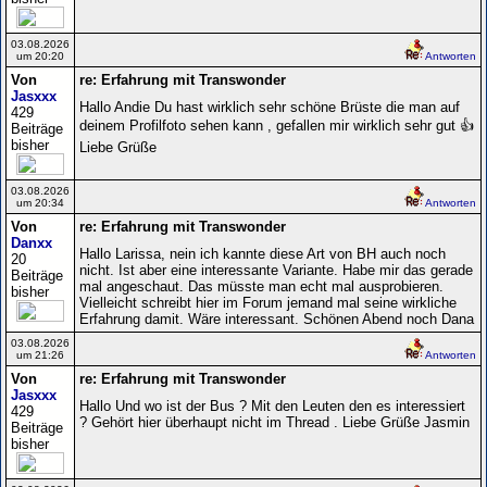
03.08.2026
um 20:20
Antworten
Von
re: Erfahrung mit Transwonder
Jasxxx
Hallo Andie Du hast wirklich sehr schöne Brüste die man auf
429
deinem Profilfoto sehen kann , gefallen mir wirklich sehr gut 👍
Beiträge
bisher
Liebe Grüße
03.08.2026
um 20:34
Antworten
Von
re: Erfahrung mit Transwonder
Danxx
Hallo Larissa, nein ich kannte diese Art von BH auch noch
20
nicht. Ist aber eine interessante Variante. Habe mir das gerade
Beiträge
mal angeschaut. Das müsste man echt mal ausprobieren.
bisher
Vielleicht schreibt hier im Forum jemand mal seine wirkliche
Erfahrung damit. Wäre interessant. Schönen Abend noch Dana
03.08.2026
um 21:26
Antworten
Von
re: Erfahrung mit Transwonder
Jasxxx
Hallo Und wo ist der Bus ? Mit den Leuten den es interessiert
429
? Gehört hier überhaupt nicht im Thread . Liebe Grüße Jasmin
Beiträge
bisher