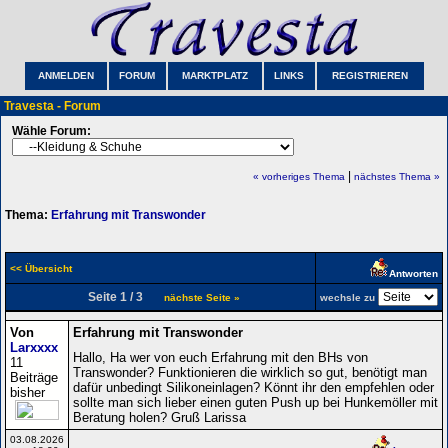
ANMELDEN
FORUM
MARKTPLATZ
LINKS
REGISTRIEREN
Travesta - Forum
Wähle Forum:
|
« vorheriges Thema
nächstes Thema »
Thema:
Erfahrung mit Transwonder
<< Übersicht
Antworten
Seite 1 / 3
nächste Seite »
wechsle zu
Von
Erfahrung mit Transwonder
Larxxxx
Hallo, Ha wer von euch Erfahrung mit den BHs von
11
Transwonder? Funktionieren die wirklich so gut, benötigt man
Beiträge
dafür unbedingt Silikoneinlagen? Könnt ihr den empfehlen oder
bisher
sollte man sich lieber einen guten Push up bei Hunkemöller mit
Beratung holen? Gruß Larissa
03.08.2026