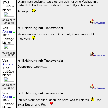
Wann man bedenkt, dass es einfach nur eine Pushup mit
1748
ordentlich Padding ist, finde ich Euro 150,- schon eine
Beiträge
bisher
Ansage...
03.08.2026
um 19:54
Antworten
Von
re: Erfahrung mit Transwonder
Andxx
Wenn man selber nix in der Bluse hat, kann man leicht
1047
meckern.
Beiträge
bisher
03.08.2026
um 19:55
Antworten
Von
re: Erfahrung mit Transwonder
Andxxx
Doppelpost...sorry..............
1748
Beiträge
bisher
03.08.2026
um 19:57
Antworten
Von
re: Erfahrung mit Transwonder
Andxx
Ich bin nicht hässlich, denn ich habe was zu bieten.
Und
1047
Beiträge
zwar Busen und Po.
bisher