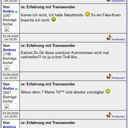
um 18:29
Antworten
Von
re: Erfahrung mit Transwonder
Andxx
Kenne ich nicht, ich habe Naturbrüste.
So ein Fake-Kram
1047
Beiträge
brauche ich nicht.
bisher
03.08.2026
um 18:35
Antworten
Von
re: Erfahrung mit Transwonder
Andxxx
Kannst Du Dir diese unnützen Kommentare nicht mal
1748
verkneifen?! Ist ja schon Troll-like....
Beiträge
bisher
03.08.2026
um 19:52
Antworten
Von
re: Erfahrung mit Transwonder
Andxx
Wieso denn ? Meine Tit*** sind absolut vorzeigbar.
1047
Beiträge
bisher
03.08.2026
um 19:54
Antworten
Von
re: Erfahrung mit Transwonder
Andxxx