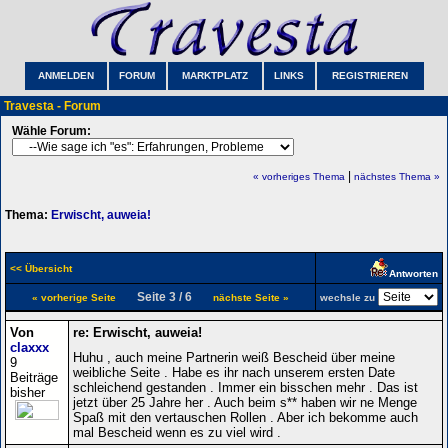
ANMELDEN
FORUM
MARKTPLATZ
LINKS
REGISTRIEREN
Travesta - Forum
Wähle Forum:
|
« vorheriges Thema
nächstes Thema »
Thema:
Erwischt, auweia!
<< Übersicht
Antworten
Seite 3 / 6
« vorherige Seite
nächste Seite »
wechsle zu
Von
re: Erwischt, auweia!
claxxx
Huhu , auch meine Partnerin weiß Bescheid über meine
9
weibliche Seite . Habe es ihr nach unserem ersten Date
Beiträge
schleichend gestanden . Immer ein bisschen mehr . Das ist
bisher
jetzt über 25 Jahre her . Auch beim s** haben wir ne Menge
Spaß mit den vertauschen Rollen . Aber ich bekomme auch
mal Bescheid wenn es zu viel wird .