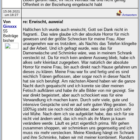
Offenheit in der Beziehung eingebracht habt
15.06.2021
um 18:27
Antworten
Von
re: Erwischt, auweia!
Ginxxx
Hallöchen Ich wurde auch erwischt, Gott sei Dank nicht in
55
flagranti.. Das wäre glaube ich der absolute Horror für mich
Beiträge
gewesen und der größte Schrecken für meine Frau. Aber
bisher
unangenehm war es trotzdem, als Nachts das Telefon klingelte
auf der Arbeit. Und ich gefragt wurde, was das für
Damenwäsche und Schminke wäre, was in meinem Schrank
versteckt ist. Da für mich kein anderer Ausweg blieb, habe ich
alkes sehr kleinlaut zugegeben. War natürlich der absolute
Horror für meine Frau, bin auch direkt nach Hause gefahren um
dieses zu klären. Meine Frau war fix und fertig und es sind
reichlich Tränen geflossen, aber sogar noch in dieser Nacht
hat sie sich beruhigt. Am nächsten Abend haben wir die ganze
Nacht durch gequatscht und ich konnte sie über meinen
Fetisch aufklären und habe ihr alle Bilder von mir gezeigt. Sie
war direkt begeistert, aber auch schockiert was für eine
Verwandlung ich machen kann. Durch sehr viele, gute und
intensive Gespräche sind wir auf sehr guten Weg geraten. So
100%ig steht sie noch nicht dahinter, aber sie gibt sich sehr
viel Mühe. Nach dem ich sie aufgeklärt habe, das sich für sie
nicht viel ändern wird, das ich mich als ihr Mann ja kaum
verändere werde. Läuft es jetzt eigentlich prima. Wir gehen
zusammen shoppen, wir schminken uns gegenseitig und ich
muss nix mehr verstecken. Meine Kleidung hängt im Schrank
und ihre Schminke, haben wir mit meiner kombiniert. Rundum