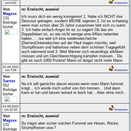
um 6:02
Antworten
Von
re: Erwischt, auweia!
Magxxx
Ich muss dich ein wenig korrigieren! 1. Habe ich NICHT ihre
131
Dessous getragen, sondern MEINE eigenen 2. Ist es schwierig
Beiträge
wenn man schon über 25 Jahre zusammen lebt sich zu outen
bisher
3. Ich hatte einfach Angst ihr es zu sagen! Ob das ein
Doppelleben ist, so wie nicht wenige eine Affäre nebenbei
haben... , nur weil ich eine seidenweicheiche
(Damen)Unterwäschen auf der Haut tragen möchte, weil
Stumpfhosen und halterlose neben dem schönen Tragegefühl
auch wärmend sind 3. Weil Männer sich neuerdings erklären
müssen und um.Gleichberechtigung kämpfen müssen... Da
gibt es noch 1000 Punkte! Mann ist längst nicht mehr Mann
01.09.2022
um 7:59
Antworten
Von
re: Erwischt, auweia!
Sarxxx
Na ick will garnichts davon wissen wenn mein Mann fummel
552
krägt... Ich würde mich sofort von ihm trennen... Und dann
Beiträge
kann er tun und lassen worauf er bock hat... Aber ohne mich...
bisher
01.09.2022
um 12:34
Antworten
Von
re: Erwischt, auweia!
Magxxx
Du trägst aber sicher solchen Fummel wie Hosen, Röcke,
131
Strumpfhosen usw.?
Beiträge