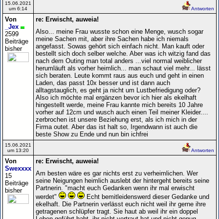
15.06.2021
um 6:14
Antworten
Von
re: Erwischt, auweia!
_Jex
Also... meine Frau wusste schon eine Menge, wusch sogar
2599
meine Sachen mit, aber ihre Sachen habe ich niemals
Beiträge
angefasst. Sowas gehört sich einfach nicht. Man kauft oder
bisher
bestellt sich doch selber welche. Aber was ich witzig fand das
nach dem Outing man total anders ...viel normal weiblicher
herumläuft als vorher heimlich... man schaut viel mehr... lässt
sich beraten. Leute kommt raus aus euch und geht in einen
Laden, das passt 10x besser und ist dann auch
alltagstauglich, es geht ja nicht um Lustbefriedigung oder?
Also ich möchte mal ergänzen bevor ich hier als ekelhaft
hingestellt werde, meine Frau kannte mich bereits 10 Jahre
vorher auf 12cm und wusch auch einen Teil meiner Kleider....
zerbrochen ist unsere Beziehung erst, als ich mich in der
Firma outet. Aber das ist halt so, Irgendwann ist auch die
beste Show zu Ende und nun bin ichfrei
15.06.2021
um 13:20
Antworten
Von
re: Erwischt, auweia!
Swexxxx
Am besten wäre es gar nichts erst zu verheimlichen. Wer
15
seine Neigungen heimlich auslebt der hintergeht bereits seine
Beiträge
Partnerin. "macht euch Gedanken wenn ihr mal erwischt
bisher
werdet"
Echt bemitleidenswerd dieser Gedanke und
ekelhaft. Die Partnerin verlässt euch nicht weil ihr gerne ihre
getragenen schlüpfer tragt. Sie haut ab weil ihr ein doppel
Leben geführt habt, ihr nicht vertraut hat und nicht genug