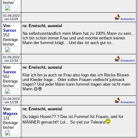
bisher
01.09.2022
um 13:05
Antworten
Von
re: Erwischt, auweia!
Sarxxx
Na selbstverständlich mein Mann hat zu 100% Mann zu sein...
552
Ich bin schon immer Frau und und möchte einfach keinen
Beiträge
Mann der fummel krägt... Und das ist auch gut so...
bisher
01.09.2022
um 13:52
Antworten
Von
re: Erwischt, auweia!
Sarxxx
Klar ich bin ja auch ne Frau also logo das ich Röcke Blusen
552
und Kleider trage... Oder sollen Frauen vielleicht jutesack
Beiträge
tragen? Und jeder Mann kann fummel tragen aber nicht mein
bisher
Mann 😋😎
01.09.2022
um 13:58
Antworten
Von
re: Erwischt, auweia!
Magxxx
Du trägst Hosen??.? Das ist Fummel für Frauen, weil für
131
MÄNNER gemacht!! Lol... So viel zur Toleranz
Beiträge
bisher