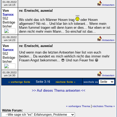
01.09.2022
um 14:15
Antworten
Von
re: Erwischt, auweia!
Sarxxx
552
Wo steht das ich Männer Hosen trag
oder Hosen
Beiträge
allgemein? Nö nö... Und klar bin ich tolerant... Wenn mein
bisher
Mann fummel tragen will denn kann er dies... Nur eben er ist
denn nicht mehr mein Mann... So einchaf ist das...
01.09.2022
um 14:23
Antworten
Von
re: Erwischt, auweia!
Sarxxx
Und wenn man die letzten Antworten hier list von euch
552
beiden... Da wundert es mich wirklich nicht das immer mehr
Beiträge
Frauen Angst bekommen... 😎 Und nun Feuer frei 😁
bisher
01.09.2022
um 14:30
Antworten
Seite 3 / 6
« vorherige Seite
nächste Seite »
wechsle zu
>> Auf dieses Thema antworten <<
|
« vorheriges Thema
nächstes Thema »
Wähle Forum: