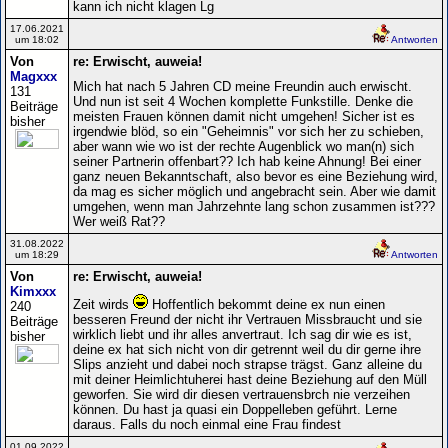
kann ich nicht klagen Lg
17.06.2021
um 18:02
Antworten
Von
re: Erwischt, auweia!
Magxxx
Mich hat nach 5 Jahren CD meine Freundin auch erwischt.
131
Und nun ist seit 4 Wochen komplette Funkstille. Denke die
Beiträge
meisten Frauen können damit nicht umgehen! Sicher ist es
bisher
irgendwie blöd, so ein "Geheimnis" vor sich her zu schieben,
aber wann wie wo ist der rechte Augenblick wo man(n) sich
seiner Partnerin offenbart?? Ich hab keine Ahnung! Bei einer
ganz neuen Bekanntschaft, also bevor es eine Beziehung wird,
da mag es sicher möglich und angebracht sein. Aber wie damit
umgehen, wenn man Jahrzehnte lang schon zusammen ist???
Wer weiß Rat??
31.08.2022
um 18:29
Antworten
Von
re: Erwischt, auweia!
Kimxxx
Zeit wirds
Hoffentlich bekommt deine ex nun einen
240
besseren Freund der nicht ihr Vertrauen Missbraucht und sie
Beiträge
wirklich liebt und ihr alles anvertraut. Ich sag dir wie es ist,
bisher
deine ex hat sich nicht von dir getrennt weil du dir gerne ihre
Slips anzieht und dabei noch strapse trägst. Ganz alleine du
mit deiner Heimlichtuherei hast deine Beziehung auf den Müll
geworfen. Sie wird dir diesen vertrauensbrch nie verzeihen
können. Du hast ja quasi ein Doppelleben geführt. Lerne
daraus. Falls du noch einmal eine Frau findest
01.09.2022