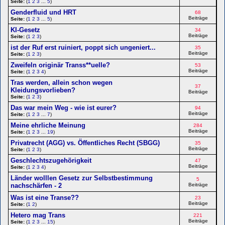
Seite:
(
1
2
3
...
5
)
Genderfluid und HRT
68
Beiträge
Seite:
(
1
2
3
...
5
)
KI-Gesetz
34
Beiträge
Seite:
(
1
2
3
)
ist der Ruf erst ruiniert, poppt sich ungeniert...
35
Beiträge
Seite:
(
1
2
3
)
Zweifeln originär Transs**uelle?
53
Beiträge
Seite:
(
1
2
3
4
)
Tras werden, allein schon wegen
37
Kleidungsvorlieben?
Beiträge
Seite:
(
1
2
3
)
Das war mein Weg - wie ist eurer?
94
Beiträge
Seite:
(
1
2
3
...
7
)
Meine ehrliche Meinung
284
Beiträge
Seite:
(
1
2
3
...
19
)
Privatrecht (AGG) vs. Öffentliches Recht (SBGG)
35
Beiträge
Seite:
(
1
2
3
)
Geschlechtszugehörigkeit
47
Beiträge
Seite:
(
1
2
3
4
)
Länder wolllen Gesetz zur Selbstbestimmung
5
nachschärfen - 2
Beiträge
Was ist eine Transe??
23
Beiträge
Seite:
(
1
2
)
Hetero mag Trans
221
Beiträge
Seite:
(
1
2
3
...
15
)