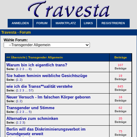
ANMELDEN
FORUM
MARKTPLATZ
LINKS
REGISTRIEREN
Travesta - Forum
Wähle Forum:
<< Übersicht
| Transgender Allgemein
Beiträge
Warum bin ich eigentlich trans?
107
Beiträge
Seite:
(
1
2
3
...
8
)
Sie haben feminin weibliche Gesichtszüge
19
Beiträge
Seite:
(
1
2
)
wie ich die Transs**ualität verstehe
845
Beiträge
Seite:
(
1
2
3
...
57
)
Neuer Versuch - Im falschen Körper geboren
16
Beiträge
Seite:
(
1
2
)
Transgender und Stimme
62
Beiträge
Seite:
(
1
2
3
...
5
)
Alternative zum schminken
35
Beiträge
Seite:
(
1
2
3
)
Berlin will das Diskriminierungsverbot im
75
Grundgesetz erweit
Beiträge