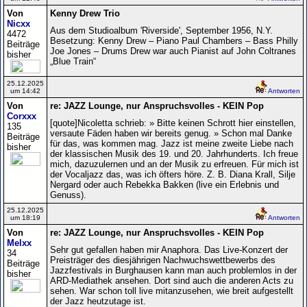
Von
Kenny Drew Trio
Nicxx
Aus dem Studioalbum 'Riverside', September 1956, N.Y.
4472
Besetzung: Kenny Drew – Piano Paul Chambers – Bass Philly
Beiträge
Joe Jones – Drums Drew war auch Pianist auf John Coltranes
bisher
„Blue Train“
25.12.2025
um 14:42
Antworten
Von
re: JAZZ Lounge, nur Anspruchsvolles - KEIN Pop
Corxxx
[quote]Nicoletta schrieb: » Bitte keinen Schrott hier einstellen,
135
versaute Fäden haben wir bereits genug. » Schon mal Danke
Beiträge
für das, was kommen mag. Jazz ist meine zweite Liebe nach
bisher
der klassischen Musik des 19. und 20. Jahrhunderts. Ich freue
mich, dazuzulernen und an der Musik zu erfreuen. Für mich ist
der Vocaljazz das, was ich öfters höre. Z. B. Diana Krall, Silje
Nergard oder auch Rebekka Bakken (live ein Erlebnis und
Genuss).
25.12.2025
um 18:19
Antworten
Von
re: JAZZ Lounge, nur Anspruchsvolles - KEIN Pop
Melxx
Sehr gut gefallen haben mir Anaphora. Das Live-Konzert der
34
Preisträger des diesjährigen Nachwuchswettbewerbs des
Beiträge
Jazzfestivals in Burghausen kann man auch problemlos in der
bisher
ARD-Mediathek ansehen. Dort sind auch die anderen Acts zu
sehen. War schon toll live mitanzusehen, wie breit aufgestellt
der Jazz heutzutage ist.