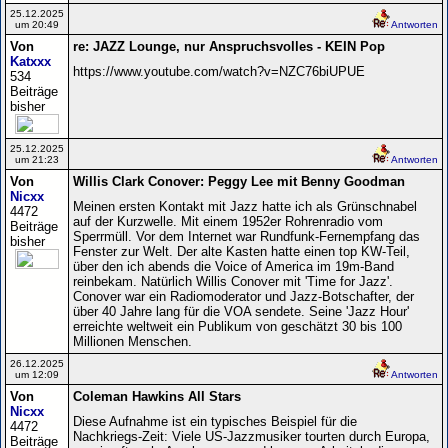
25.12.2025
um 20:49
Antworten
Von
re: JAZZ Lounge, nur Anspruchsvolles - KEIN Pop
Katxxx
https://www.youtube.com/watch?v=NZC76biUPUE
534
Beiträge
bisher
25.12.2025
um 21:23
Antworten
Von
Willis Clark Conover: Peggy Lee mit Benny Goodman
Nicxx
Meinen ersten Kontakt mit Jazz hatte ich als Grünschnabel
4472
auf der Kurzwelle. Mit einem 1952er Rohrenradio vom
Beiträge
Sperrmüll. Vor dem Internet war Rundfunk-Fernempfang das
bisher
Fenster zur Welt. Der alte Kasten hatte einen top KW-Teil,
über den ich abends die Voice of America im 19m-Band
reinbekam. Natürlich Willis Conover mit 'Time for Jazz'.
Conover war ein Radiomoderator und Jazz‑Botschafter, der
über 40 Jahre lang für die VOA sendete. Seine 'Jazz Hour'
erreichte weltweit ein Publikum von geschätzt 30 bis 100
Millionen Menschen.
26.12.2025
um 12:09
Antworten
Von
Coleman Hawkins All Stars
Nicxx
Diese Aufnahme ist ein typisches Beispiel für die
4472
Nachkriegs‑Zeit: Viele US‑Jazzmusiker tourten durch Europa,
Beiträge