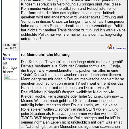
Kindesmissbrauch in Verbindung zu bringen sind .weil diese
Kommunitie vielen Trittbrettfahrern und Fetischisten eine
Plattform gibt .die über das legitime hinaus geht .kritisch
gesehen wird und angestrebt wird .wieder etwas Ordnung und
Vernunft in dieses Chaos zu bringen ! Und ich als Transperson
habe da gar kein Problem damit .denn gute vernünftige Politik
hat nichts mit meiner Transidentität zu tun.und ich wähle keine
schlechte Politik nur weil sie meine Transidentität fragwürdig
unterstützt.!
04.07.2026
um 9:47
Antworten
Von
re: Meine ehrliche Meinung
Katxxxx
Das Konzept "Travesta" ist auch lange nicht mehr zeitgemäß
60
Damals bestimmt aus Sicht der Gründer formuliert ... " naja,
Beiträge
die tragen alle Frauenklamotten ... packen wir alles in eine
bisher
"Kiste" Der Unterschied zwischen einem durchschnittlichem
Mann der gerne mit oder in Frauenunterwäsche onaniert ist so
gesehen auch schon von einem TV sehr weit entfernt der das
Frausein zelebriert mit der Liebe zum Detail .. wie zB
Rasur/Make up/Nägel/Duft/spez. weibliche Kleidung wie
Kleider, Röcke, Feinstrümpfe oder hohe Schuhe.. usw usw ...
Meines Wissens nach geht es TS nicht darum besonders
auffällig beim umsetzen einer Rolle zu sein, weil sie keine
Rolle spielen wollen ...sondern einfach SEIN wollen ... und in
jeder Situation als Frau wahrgenommen werden wollen. Der
TV/CD/DWT hingegen kann die Rolle ablegen und ist idR in
seinem normalen Leben nicht unglücklich mit dem was er ist
... Natürlich gibt es ein Menschen die irgendwo dazwischen