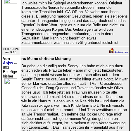
Ich wollte mich im Spiegel wiedererkennen können. Originär
Transse.xuelle/Neurointerse.xuelle streben immer die
komplette Transition inkl. GA-OP an. Verwehrt man ihnen
diese z. B. aufgrund maroder Gesundheit, leiden sie zeitlebens
darunter. Transgender hingegen und das sagt doch schon das
"gender" in dem Wort, geht es nur um die Rolle und nicht um
einen eindeutigen Körper. Das Geburtsgenital wird von
Transgendern als angenehm empfunden, auch in deren
Se.xualität. Man kann nicht begrifflich etwas
zusammenfassen, was inhaltlich völlig unterschiedlich ist.
04.07.2026
um 9:16
Antworten
Von
re: Meine ehrliche Meinung
Anjxx
Da gebe ich dir völlig recht Sandy. Ich habe mich auch dazu
803
entschieden als Frau zu leben - aber mich jetzt hinzustellen,
Beiträge
dass ich ja nicht wissen konnte, was sich alles unter dem
bisher
Begriff Trans* so draußen rumtreibt klingt etwas bigott. Mir war
vorher klar was draußen alles rumläuft - TVs - Crossdresser -
Genderfluide - Drag Queens und Travestiekünstler wie Oliva
Jones usw.. Ich lebe jetzt als Frau nun müssen bitte alle
verschwinden die nicht TS sind - ist etwas dreist. Das ist so
wie in ein Haus zu ziehen wo eine Kita drin ist - und dann die
Kita rauszuklagen, weil mich Kinderlärm stört. Ne ich wusste
schon was auf mich zu kommt.... Und Transvestitismus ist so
alt wie Transs**ualität. Ich nehme das locker und rege mich
darüber nicht auf - ich gehe meinen Weg, die gehen ihren -
sich darüber aufzuregen, ist in meinen Augen Verschwendung
von Lebenszeit.... Das Transvestiten ihr Frauenbild aus ihrer