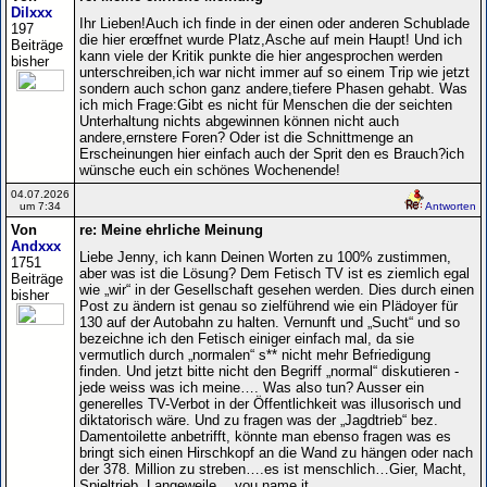
Dilxxx
Ihr Lieben!Auch ich finde in der einen oder anderen Schublade
197
die hier erœffnet wurde Platz,Asche auf mein Haupt! Und ich
Beiträge
kann viele der Kritik punkte die hier angesprochen werden
bisher
unterschreiben,ich war nicht immer auf so einem Trip wie jetzt
sondern auch schon ganz andere,tiefere Phasen gehabt. Was
ich mich Frage:Gibt es nicht für Menschen die der seichten
Unterhaltung nichts abgewinnen können nicht auch
andere,ernstere Foren? Oder ist die Schnittmenge an
Erscheinungen hier einfach auch der Sprit den es Brauch?ich
wünsche euch ein schönes Wochenende!
04.07.2026
um 7:34
Antworten
Von
re: Meine ehrliche Meinung
Andxxx
Liebe Jenny, ich kann Deinen Worten zu 100% zustimmen,
1751
aber was ist die Lösung? Dem Fetisch TV ist es ziemlich egal
Beiträge
wie „wir“ in der Gesellschaft gesehen werden. Dies durch einen
bisher
Post zu ändern ist genau so zielführend wie ein Plädoyer für
130 auf der Autobahn zu halten. Vernunft und „Sucht“ und so
bezeichne ich den Fetisch einiger einfach mal, da sie
vermutlich durch „normalen“ s** nicht mehr Befriedigung
finden. Und jetzt bitte nicht den Begriff „normal“ diskutieren -
jede weiss was ich meine…. Was also tun? Ausser ein
generelles TV-Verbot in der Öffentlichkeit was illusorisch und
diktatorisch wäre. Und zu fragen was der „Jagdtrieb“ bez.
Damentoilette anbetrifft, könnte man ebenso fragen was es
bringt sich einen Hirschkopf an die Wand zu hängen oder nach
der 378. Million zu streben….es ist menschlich…Gier, Macht,
Spieltrieb, Langeweile….you name it….