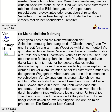
werden. Weil ich möchte, dass Menschen verstehen, was es
wirklich bedeutet, trans zu sein. Und weil ich nicht akzeptieren
möchte, dass das Bild einer ganzen Gruppe durch
respektloses, provokantes oder grenzüberschreitendes
Verhalten Einzelner beschädigt wird. Ich danke Euch und
einfach mal drüber nachdenken. Jennifer
04.07.2026
um 6:20
Antworten
Von
re: Meine ehrliche Meinung
_Jex
Aber genau das sind die Nebenwirkungen der
2594
Selbstbestimmung. Ich prangere die "Gleichsetzung" von TV
Beiträge
und TS seit Anfang an ...an. Wobei es wirklich echt gute TV's
bisher
gibt, aber so lange diese Person in der Lage ist, wieder in ihre
alte Rolle als Mann zu verfallen, kann es keine Frau sein...ist
aber nur eine Meinung. Ich bin keine Psychologin und von
daher kann ich nicht sicher behaupten, das es nichts
dazwischen gibt. Für mich war es eindeutig um akzeptiert zu
werden und vor allem um mich selber zu akzeptieren muss ich
den ganzen Weg gehen. Aber auch das kann ich niemanden
vorschreiben. Von Zwangsfeminisierung halte ich rein gar
nichts... Wer sich als Frau zurecht machen muss, ist keine
Frau. Sowas steckt in einem und kann wenn dann nur
unterstützt aber nicht umprogramiert werden. Vor alles nicht
durch hyperfeminines Auftreten. Es gibt einen Unterschied
zwischen Fetisch und Eleganz und Alltag als Frau. Und es
hängt enorm davon ab, wo ich hingehe und wie ich mich
präsentiere. Die Straße ist kein Catwalk!
04.07.2026