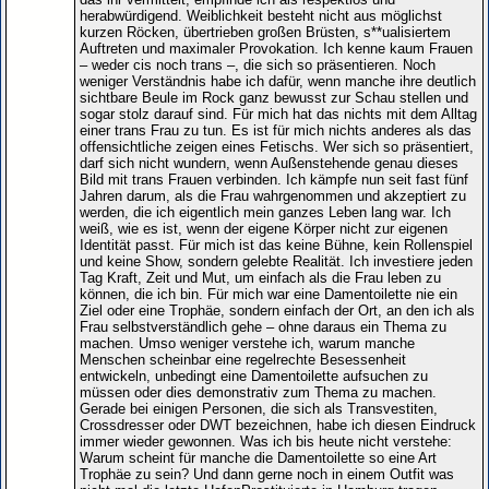
herabwürdigend. Weiblichkeit besteht nicht aus möglichst
kurzen Röcken, übertrieben großen Brüsten, s**ualisiertem
Auftreten und maximaler Provokation. Ich kenne kaum Frauen
– weder cis noch trans –, die sich so präsentieren. Noch
weniger Verständnis habe ich dafür, wenn manche ihre deutlich
sichtbare Beule im Rock ganz bewusst zur Schau stellen und
sogar stolz darauf sind. Für mich hat das nichts mit dem Alltag
einer trans Frau zu tun. Es ist für mich nichts anderes als das
offensichtliche zeigen eines Fetischs. Wer sich so präsentiert,
darf sich nicht wundern, wenn Außenstehende genau dieses
Bild mit trans Frauen verbinden. Ich kämpfe nun seit fast fünf
Jahren darum, als die Frau wahrgenommen und akzeptiert zu
werden, die ich eigentlich mein ganzes Leben lang war. Ich
weiß, wie es ist, wenn der eigene Körper nicht zur eigenen
Identität passt. Für mich ist das keine Bühne, kein Rollenspiel
und keine Show, sondern gelebte Realität. Ich investiere jeden
Tag Kraft, Zeit und Mut, um einfach als die Frau leben zu
können, die ich bin. Für mich war eine Damentoilette nie ein
Ziel oder eine Trophäe, sondern einfach der Ort, an den ich als
Frau selbstverständlich gehe – ohne daraus ein Thema zu
machen. Umso weniger verstehe ich, warum manche
Menschen scheinbar eine regelrechte Besessenheit
entwickeln, unbedingt eine Damentoilette aufsuchen zu
müssen oder dies demonstrativ zum Thema zu machen.
Gerade bei einigen Personen, die sich als Transvestiten,
Crossdresser oder DWT bezeichnen, habe ich diesen Eindruck
immer wieder gewonnen. Was ich bis heute nicht verstehe:
Warum scheint für manche die Damentoilette so eine Art
Trophäe zu sein? Und dann gerne noch in einem Outfit was