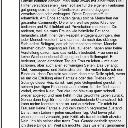
Familie könnten denken, man hätte etwas mit einer trans Frau.
Hinter verschlossenen Türen soll sie für die eigenen Fantasien
gut genug sein, in der Öffentlichkeit wird sie dagegen
verschwiegen oder verleugnet. Diese Doppelmor** ist
erbärmlich. Am Ende schaden genau solche Menschen der
gesamten Community. Die einen, weil sie jedes Klischee
bedienen und Weiblichkeit auf Provokation reduzieren. Die
anderen, weil sie trans Frauen wie heimliche Fetische
behandeln, statt ihnen den Respekt entgegenzubringen, den
jeder Mensch verdient. Und dann ist da noch das ständige
Sich-selbst-Belügen, das ich bei manchen erlebe. Manche
träumen davon, tagelang als Frau zu leben, haben aber keine
Vorstellung davon, was das wirklich bedeutet. Frau sein ist
keine Wochenendbeschäftigung und kein Rollenspiel. Es
bedeutet, jeden einzelnen Tag als Frau zu leben – mit allen
schönen, aber auch allen schwierigen Seiten. Das verlangt
Mut, Konsequenz und Selbstdisziplin. Bei vielen habe ich den
Eindruck, dass Frausein vor allem dann eine Rolle spielt, wenn
es um die Erfüllung einer Fantasie oder des Triebes geht.
Solange dieser Reiz da ist, wird jede Gelegenheit genutzt, in
seinem jeweiligen Frauenbild aufzutreten. Ist der Trieb dann
vorbei, werden Kleid, Perücke und Make-up ganz schnell
wieder abgelegt und man kehrt in das gewohnte Leben zurück.
Genau darin liegt für mich der entscheidende Unterschied. Ich
kann meine Identität nicht an- und ausziehen. Für mich ist
Frausein keine Fantasie und kein zeitlich begrenzter Zustand.
Es ist mein Leben – jeden einzelnen Tag. Und bevor jetzt
wieder jemand versucht, jede Kritik als transfeindlich abzutun:
Nein. Ich bin selbst eine trans Frau. Gerade deshalb spreche
ich diese Dinge an. Weil ich möchte, dass wir ernst genommen