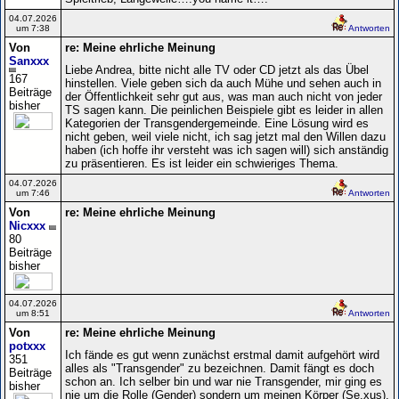
04.07.2026
um 7:38
Antworten
Von
re: Meine ehrliche Meinung
Sanxxx
Liebe Andrea, bitte nicht alle TV oder CD jetzt als das Übel
167
hinstellen. Viele geben sich da auch Mühe und sehen auch in
Beiträge
der Öffentlichkeit sehr gut aus, was man auch nicht von jeder
bisher
TS sagen kann. Die peinlichen Beispiele gibt es leider in allen
Kategorien der Transgendergemeinde. Eine Lösung wird es
nicht geben, weil viele nicht, ich sag jetzt mal den Willen dazu
haben (ich hoffe ihr versteht was ich sagen will) sich anständig
zu präsentieren. Es ist leider ein schwieriges Thema.
04.07.2026
um 7:46
Antworten
Von
re: Meine ehrliche Meinung
Nicxxx
80
Beiträge
bisher
04.07.2026
um 8:51
Antworten
Von
re: Meine ehrliche Meinung
potxxx
Ich fände es gut wenn zunächst erstmal damit aufgehört wird
351
alles als "Transgender" zu bezeichnen. Damit fängt es doch
Beiträge
schon an. Ich selber bin und war nie Transgender, mir ging es
bisher
nie um die Rolle (Gender) sondern um meinen Körper (Se.xus).