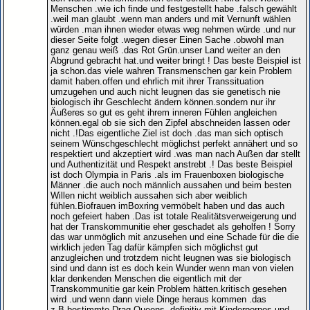
Menschen .wie ich finde und festgestellt habe .falsch gewählt
.weil man glaubt .wenn man anders und mit Vernunft wählen
würden .man ihnen wieder etwas weg nehmen würde .und nur
dieser Seite folgt .wegen dieser Einen Sache .obwohl man
ganz genau weiß .das Rot Grün.unser Land weiter an den
Abgrund gebracht hat.und weiter bringt ! Das beste Beispiel ist
ja schon.das viele wahren Transmenschen gar kein Problem
damit haben.offen und ehrlich mit ihrer Transsituation
umzugehen und auch nicht leugnen das sie genetisch nie
biologisch ihr Geschlecht ändern können.sondern nur ihr
Äußeres so gut es geht ihrem inneren Fühlen angleichen
können.egal ob sie sich den Zipfel abschneiden lassen oder
nicht .!Das eigentliche Ziel ist doch .das man sich optisch
seinem Wünschgeschlecht möglichst perfekt annähert und so
respektiert und akzeptiert wird .was man nach Außen dar stellt
und Authentizität und Respekt anstrebt .! Das beste Beispiel
ist doch Olympia in Paris .als im Frauenboxen biologische
Männer .die auch noch männlich aussahen und beim besten
Willen nicht weiblich aussahen sich aber weiblich
fühlen.Biofrauen imBoxring vermöbelt haben und das auch
noch gefeiert haben .Das ist totale Realitätsverweigerung und
hat der Transkommunitie eher geschadet als geholfen ! Sorry
das war unmöglich mit anzusehen und eine Schade für die die
wirklich jeden Tag dafür kämpfen sich möglichst gut
anzugleichen und trotzdem nicht leugnen was sie biologisch
sind und dann ist es doch kein Wunder wenn man von vielen
klar denkenden Menschen die eigentlich mit der
Transkommunitie gar kein Problem hätten.kritisch gesehen
wird .und wenn dann viele Dinge heraus kommen .das
z.B.bestimmte Drag Queens .definitiv mit Kinderpornos und