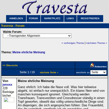
ANMELDEN
FORUM
MARKTPLATZ
LINKS
REGISTRIEREN
Travesta - Forum
Wähle Forum:
|
« vorheriges Thema
nächstes Thema »
Thema:
Meine ehrliche Meinung
<< Übersicht
Antworten
Seite 1 / 19
nächste Seite »
wechsle zu
Von
Meine ehrliche Meinung
jenxxx
Ganz ehrlich: Ich habe die Nase voll. Was hier teilweise
228
abgeht, ist einfach nur unerquicklich. Ein klares Nein wird von
Beiträge
manchen konsequent ignoriert. Gleichzeitig werden
bisher
Transfrauen, Transvestiten und Crossdresser ständig in einen
Topf geworfen, obwohl das völlig unterschiedliche Dinge sind.
An diejenigen, die sich angesprochen fühlen: Das Frauenbild,
das ihr vermittelt, empfinde ich als respektlos und