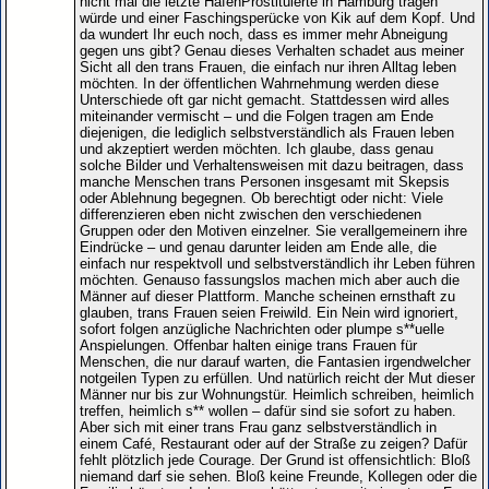
nicht mal die letzte HafenProstituierte in Hamburg tragen
würde und einer Faschingsperücke von Kik auf dem Kopf. Und
da wundert Ihr euch noch, dass es immer mehr Abneigung
gegen uns gibt? Genau dieses Verhalten schadet aus meiner
Sicht all den trans Frauen, die einfach nur ihren Alltag leben
möchten. In der öffentlichen Wahrnehmung werden diese
Unterschiede oft gar nicht gemacht. Stattdessen wird alles
miteinander vermischt – und die Folgen tragen am Ende
diejenigen, die lediglich selbstverständlich als Frauen leben
und akzeptiert werden möchten. Ich glaube, dass genau
solche Bilder und Verhaltensweisen mit dazu beitragen, dass
manche Menschen trans Personen insgesamt mit Skepsis
oder Ablehnung begegnen. Ob berechtigt oder nicht: Viele
differenzieren eben nicht zwischen den verschiedenen
Gruppen oder den Motiven einzelner. Sie verallgemeinern ihre
Eindrücke – und genau darunter leiden am Ende alle, die
einfach nur respektvoll und selbstverständlich ihr Leben führen
möchten. Genauso fassungslos machen mich aber auch die
Männer auf dieser Plattform. Manche scheinen ernsthaft zu
glauben, trans Frauen seien Freiwild. Ein Nein wird ignoriert,
sofort folgen anzügliche Nachrichten oder plumpe s**uelle
Anspielungen. Offenbar halten einige trans Frauen für
Menschen, die nur darauf warten, die Fantasien irgendwelcher
notgeilen Typen zu erfüllen. Und natürlich reicht der Mut dieser
Männer nur bis zur Wohnungstür. Heimlich schreiben, heimlich
treffen, heimlich s** wollen – dafür sind sie sofort zu haben.
Aber sich mit einer trans Frau ganz selbstverständlich in
einem Café, Restaurant oder auf der Straße zu zeigen? Dafür
fehlt plötzlich jede Courage. Der Grund ist offensichtlich: Bloß
niemand darf sie sehen. Bloß keine Freunde, Kollegen oder die