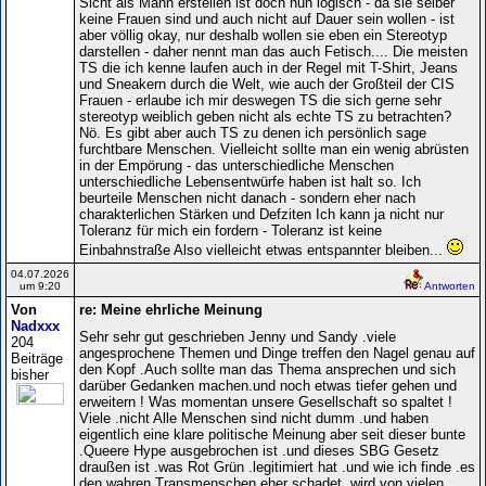
Sicht als Mann erstellen ist doch nun logisch - da sie selber
keine Frauen sind und auch nicht auf Dauer sein wollen - ist
aber völlig okay, nur deshalb wollen sie eben ein Stereotyp
darstellen - daher nennt man das auch Fetisch.... Die meisten
TS die ich kenne laufen auch in der Regel mit T-Shirt, Jeans
und Sneakern durch die Welt, wie auch der Großteil der CIS
Frauen - erlaube ich mir deswegen TS die sich gerne sehr
stereotyp weiblich geben nicht als echte TS zu betrachten?
Nö. Es gibt aber auch TS zu denen ich persönlich sage
furchtbare Menschen. Vielleicht sollte man ein wenig abrüsten
in der Empörung - das unterschiedliche Menschen
unterschiedliche Lebensentwürfe haben ist halt so. Ich
beurteile Menschen nicht danach - sondern eher nach
charakterlichen Stärken und Defziten Ich kann ja nicht nur
Toleranz für mich ein fordern - Toleranz ist keine
Einbahnstraße Also vielleicht etwas entspannter bleiben...
04.07.2026
um 9:20
Antworten
Von
re: Meine ehrliche Meinung
Nadxxx
Sehr sehr gut geschrieben Jenny und Sandy .viele
204
angesprochene Themen und Dinge treffen den Nagel genau auf
Beiträge
den Kopf .Auch sollte man das Thema ansprechen und sich
bisher
darüber Gedanken machen.und noch etwas tiefer gehen und
erweitern ! Was momentan unsere Gesellschaft so spaltet !
Viele .nicht Alle Menschen sind nicht dumm .und haben
eigentlich eine klare politische Meinung aber seit dieser bunte
.Queere Hype ausgebrochen ist .und dieses SBG Gesetz
draußen ist .was Rot Grün .legitimiert hat .und wie ich finde .es
den wahren Transmenschen eher schadet .wird von vielen