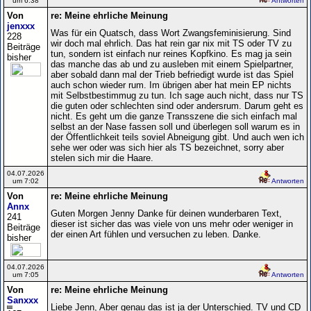
um 6:38
Antworten
Von
re: Meine ehrliche Meinung
jenxxx
Was für ein Quatsch, dass Wort Zwangsfeminisierung. Sind
228
wir doch mal ehrlich. Das hat rein gar nix mit TS oder TV zu
Beiträge
tun, sondern ist einfach nur reines Kopfkino. Es mag ja sein
bisher
das manche das ab und zu ausleben mit einem Spielpartner,
aber sobald dann mal der Trieb befriedigt wurde ist das Spiel
auch schon wieder rum. Im übrigen aber hat mein EP nichts
mit Selbstbestimmug zu tun. Ich sage auch nicht, dass nur TS
die guten oder schlechten sind oder andersrum. Darum geht es
nicht. Es geht um die ganze Transszene die sich einfach mal
selbst an der Nase fassen soll und überlegen soll warum es in
der Öffentlichkeit teils soviel Abneigung gibt. Und auch wen ich
sehe wer oder was sich hier als TS bezeichnet, sorry aber
stelen sich mir die Haare.
04.07.2026
um 7:02
Antworten
Von
re: Meine ehrliche Meinung
Annx
Guten Morgen Jenny Danke für deinen wunderbaren Text,
241
dieser ist sicher das was viele von uns mehr oder weniger in
Beiträge
der einen Art fühlen und versuchen zu leben. Danke.
bisher
04.07.2026
um 7:05
Antworten
Von
re: Meine ehrliche Meinung
Sanxxx
Liebe Jenn, Aber genau das ist ja der Unterschied. TV und CD