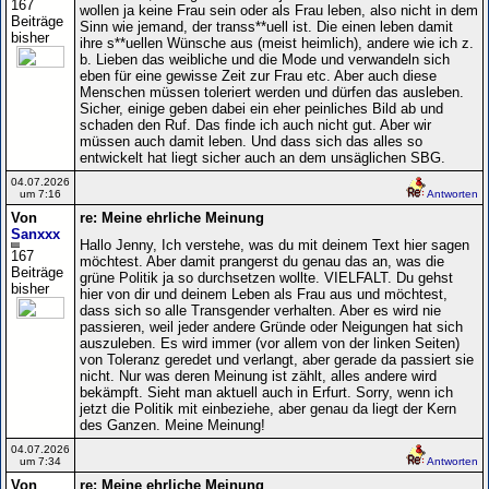
167
wollen ja keine Frau sein oder als Frau leben, also nicht in dem
Beiträge
Sinn wie jemand, der transs**uell ist. Die einen leben damit
bisher
ihre s**uellen Wünsche aus (meist heimlich), andere wie ich z.
b. Lieben das weibliche und die Mode und verwandeln sich
eben für eine gewisse Zeit zur Frau etc. Aber auch diese
Menschen müssen toleriert werden und dürfen das ausleben.
Sicher, einige geben dabei ein eher peinliches Bild ab und
schaden den Ruf. Das finde ich auch nicht gut. Aber wir
müssen auch damit leben. Und dass sich das alles so
entwickelt hat liegt sicher auch an dem unsäglichen SBG.
04.07.2026
um 7:16
Antworten
Von
re: Meine ehrliche Meinung
Sanxxx
Hallo Jenny, Ich verstehe, was du mit deinem Text hier sagen
167
möchtest. Aber damit prangerst du genau das an, was die
Beiträge
grüne Politik ja so durchsetzen wollte. VIELFALT. Du gehst
bisher
hier von dir und deinem Leben als Frau aus und möchtest,
dass sich so alle Transgender verhalten. Aber es wird nie
passieren, weil jeder andere Gründe oder Neigungen hat sich
auszuleben. Es wird immer (vor allem von der linken Seiten)
von Toleranz geredet und verlangt, aber gerade da passiert sie
nicht. Nur was deren Meinung ist zählt, alles andere wird
bekämpft. Sieht man aktuell auch in Erfurt. Sorry, wenn ich
jetzt die Politik mit einbeziehe, aber genau da liegt der Kern
des Ganzen. Meine Meinung!
04.07.2026
um 7:34
Antworten
Von
re: Meine ehrliche Meinung