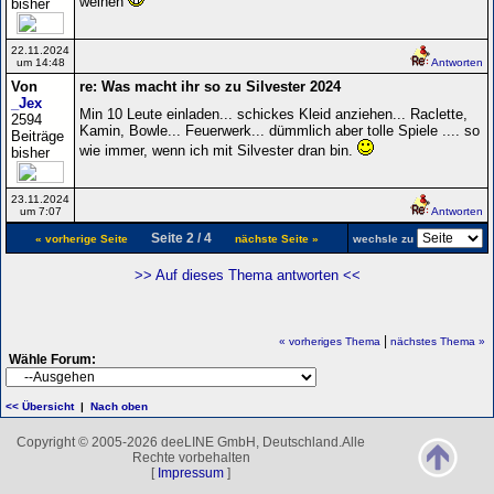
weinen
bisher
22.11.2024
um 14:48
Antworten
Von
re: Was macht ihr so zu Silvester 2024
_Jex
Min 10 Leute einladen... schickes Kleid anziehen... Raclette,
2594
Kamin, Bowle... Feuerwerk... dümmlich aber tolle Spiele .... so
Beiträge
wie immer, wenn ich mit Silvester dran bin.
bisher
23.11.2024
um 7:07
Antworten
Seite 2 / 4
« vorherige Seite
nächste Seite »
wechsle zu
>> Auf dieses Thema antworten <<
|
« vorheriges Thema
nächstes Thema »
Wähle Forum:
<< Übersicht
|
Nach oben
Copyright © 2005-2026 deeLINE GmbH, Deutschland.Alle
Rechte vorbehalten
[
Impressum
]