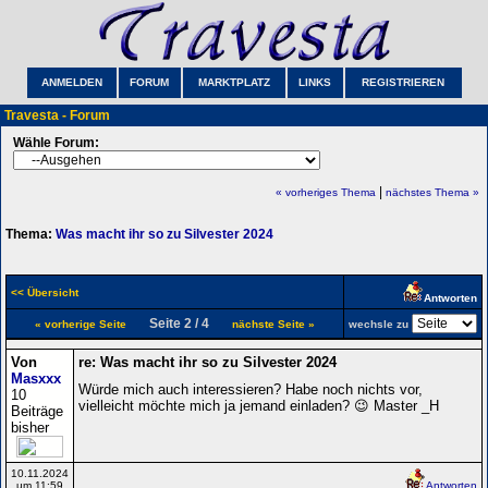
ANMELDEN
FORUM
MARKTPLATZ
LINKS
REGISTRIEREN
Travesta - Forum
Wähle Forum:
|
« vorheriges Thema
nächstes Thema »
Thema:
Was macht ihr so zu Silvester 2024
<< Übersicht
Antworten
Seite 2 / 4
« vorherige Seite
nächste Seite »
wechsle zu
Von
re: Was macht ihr so zu Silvester 2024
Masxxx
Würde mich auch interessieren? Habe noch nichts vor,
10
vielleicht möchte mich ja jemand einladen? 😉 Master _H
Beiträge
bisher
10.11.2024
um 11:59
Antworten