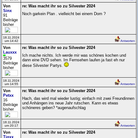
Von
re: Was macht ihr so zu Silvester 2024
Sinx
Noch garkein Plan . vielleicht bei einem Dom ?
91
Beiträge
bisher
18.11.2024
um 14:42
Antworten
Von
re: Was macht ihr so zu Silvester 2024
Lauxxx
Ich mache nichts. Ich werde mir was schönes kochen und
3579
dann eine DVD sehen. Im Fernsehen laufen ja fast eh nur
Beiträge
diese Silvester Partys.
bisher
18.11.2024
um 14:55
Antworten
Von
re: Was macht ihr so zu Silvester 2024
Petxx
Hach, das wird mal wieder lustig; einfach mit zwei Freundinnen
16
und Anhängen ins neue Jahr rutschen. Kann es etwas
Beiträge
schöneres geben? *augenaufschlag
bisher
18.11.2024
um 20:17
Antworten
Von
re: Was macht ihr so zu Silvester 2024
Tigxx