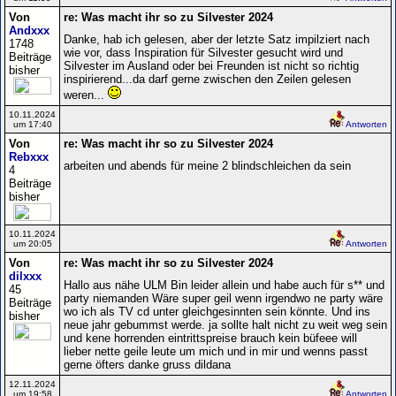
Von
re: Was macht ihr so zu Silvester 2024
Andxxx
Danke, hab ich gelesen, aber der letzte Satz impilziert nach
1748
wie vor, dass Inspiration für Silvester gesucht wird und
Beiträge
Silvester im Ausland oder bei Freunden ist nicht so richtig
bisher
inspirierend...da darf gerne zwischen den Zeilen gelesen
weren...
10.11.2024
um 17:40
Antworten
Von
re: Was macht ihr so zu Silvester 2024
Rebxxx
arbeiten und abends für meine 2 blindschleichen da sein
4
Beiträge
bisher
10.11.2024
um 20:05
Antworten
Von
re: Was macht ihr so zu Silvester 2024
dilxxx
Hallo aus nähe ULM Bin leider allein und habe auch für s** und
45
party niemanden Wäre super geil wenn irgendwo ne party wäre
Beiträge
wo ich als TV cd unter gleichgesinnten sein könnte. Und ins
bisher
neue jahr gebummst werde. ja sollte halt nicht zu weit weg sein
und kene horrenden eintrittspreise brauch kein büfeee will
lieber nette geile leute um mich und in mir und wenns passt
gerne öfters danke gruss dildana
12.11.2024
um 19:58
Antworten