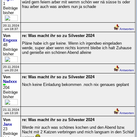
würd gern feiern arber mit wemm schön wer nä süsse ts oder
1
frau arber auch was anders nun ja schade
Beiträge
bisher
20.11.2024
um 18:37
Antworten
Von
re: Was macht ihr so zu Silvester 2024
Engxxx
Pläne habe ich gar keine. Wenn ich irgendwo eingeladen
48
werde, super aber wenn nichts kommt bleibe ich halt Zuhause
Beiträge
und genieße ein schönen Abend alleine
bisher
20.11.2024
um 20:24
Antworten
Von
re: Was macht ihr so zu Silvester 2024
Nadxxx
Noch keine Einladung bekommen .noch nix genaues geplant
204
Beiträge
bisher
21.11.2024
um 13:16
Antworten
Von
re: Was macht ihr so zu Silvester 2024
Janx
Werde mir auch was schönes kochen und den Abend bzw.
23
Nacht mit 2 Katzen verbringen und mich langsam in den Schlaf
Beiträge