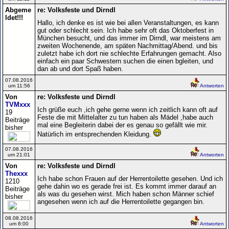
Abgeme
re: Volksfeste und Dirndl
ldet!!!
Hallo, ich denke es ist wie bei allen Veranstaltungen, es kann
gut oder schlecht sein. Ich habe sehr oft das Oktoberfest in
München besucht, und das immer im Dirndl, war meistens am
zweiten Wochenende, am späten Nachmittag/Abend. und bis
zuletzt habe ich dort nie schlechte Erfahrungen gemacht. Also
einfach ein paar Schwestern suchen die einen bgleiten, und
dan ab und dort Spaß haben.
07.08.2016
um 11:56
Antworten
Von
re: Volksfeste und Dirndl
TVMxxx
Ich grüße euch ,ich gehe gerne wenn ich zeitlich kann oft auf
19
Feste die mit Mittelalter zu tun haben als Mädel ,habe auch
Beiträge
mal eine Begleiterin dabei der es genau so gefällt wie mir.
bisher
Natürlich im entsprechenden Kleidung.
07.08.2016
um 21:01
Antworten
Von
re: Volksfeste und Dirndl
Thexxx
Ich habe schon Frauen auf der Herrentoilette gesehen. Und ich
1210
gehe dahin wo es gerade frei ist. Es kommt immer darauf an
Beiträge
als was du gesehen wirst. Mich haben schon Männer schief
bisher
angesehen wenn ich auf die Herrentoilette gegangen bin.
08.08.2016
um 8:00
Antworten