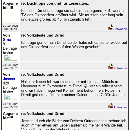
Abgeme
re: Buchtipps von und für Leseratten...
ldet!!!
Ich liebe Dirndl und trage sie daheim auch gerne, z.B. wenn im
TV das Oktoberfest eröffnet wird. Sie müssen aber lang sein
und etwas größer, ab 46, bin ziemlich fett.
19.10.2025
um 16:56
Antworten
Von
re: Volksfeste und Dirndl
Sinx
Ich trage gerne mein Dirndl Leider habe ich es bisher weder auf
91
das Oktoberfest noch auf den Wasen geschafft
Beiträge
bisher
21.10.2025
um 13:52
Antworten
Von
re: Volksfeste und Dirndl
Jasxxx
Hallo ihr lieben Ich war dieses Jahr mit ein paar Mädels in
429
Hannover zum Oktoberfest im Dirndl 😀 war ein toller Abend
Beiträge
und wir haben mega viel Kompliment bekommen. Fotos im
bisher
Dirndl gibt es natürlich in meiner Galerie. Liebe Grüße Jasmin
21.10.2025
um 15:35
Antworten
Abgeme
re: Volksfeste und Dirndl
ldet!!!
Jasmin, durch die Bilder von Deinem Outdoorleben, nehme ich
auch immer etwas am Leben außerhalb meiner 4 Wände teil.
Vielen Dank von der Stubentranse.