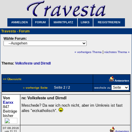
ANMELDEN
FORUM
MARKTPLATZ
LINKS
REGISTRIEREN
Travesta - Forum
Wähle Forum:
|
« vorheriges Thema
nächstes Thema »
Thema:
Volksfeste und Dirndl
<< Übersicht
Antworten
Seite 2 / 2
« vorherige Seite
wechsle zu
Von
re: Volksfeste und Dirndl
Earxx
Meschede? Da war ich noch nicht, aber im Umkreis ist fast
847
alles "erzkatholisch".
Beiträge
bisher
07.08.2016
um 11:11
Antworten