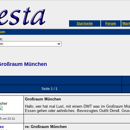
Startseite
Forum
Mark
rum
m:
Großraum München
Seite 1 / 1
Großraum München
isher
Hallo..wer hat mal Lust, mit einem DWT was im Großraum Mü
Essen gehen oder aehnliches. Bevorzugtes Outfit Dirndl. Grus
5 um 22:11
xx
re: Großraum München