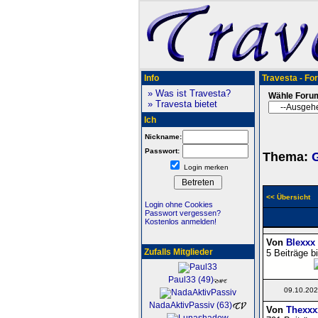
Info
Travesta - Fo
» Was ist Travesta?
Wähle Foru
» Travesta bietet
Ich
Nickname:
Passwort:
Thema:
Login merken
<< Übersicht
Login ohne Cookies
Passwort vergessen?
Kostenlos anmelden!
Von
Blexxx
Zufalls Mitglieder
5 Beiträge b
Paul33 (49)
09.10.202
NadaAktivPassiv (63)
Von
Thexxx