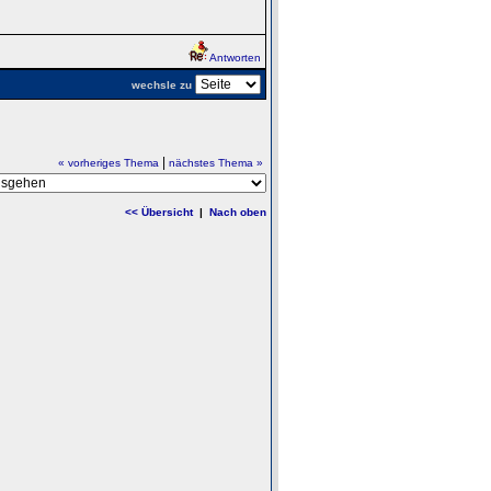
Antworten
wechsle zu
|
« vorheriges Thema
nächstes Thema »
<< Übersicht
|
Nach oben