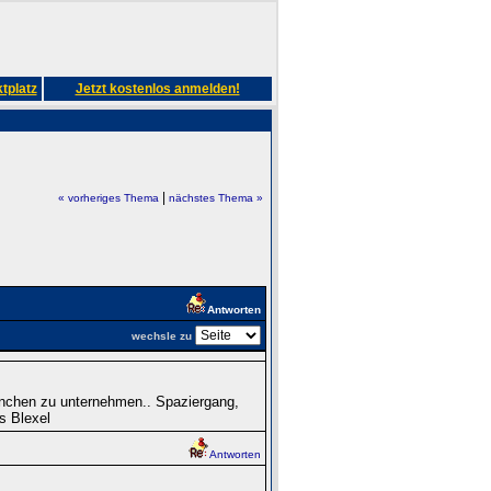
tplatz
Jetzt kostenlos anmelden!
|
« vorheriges Thema
nächstes Thema »
Antworten
wechsle zu
nchen zu unternehmen.. Spaziergang,
s Blexel
Antworten