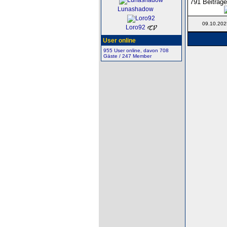
791 Beiträge
Lunashadow
09.10.202
Loro92
User online
955 User online, davon 708
Gäste / 247 Member