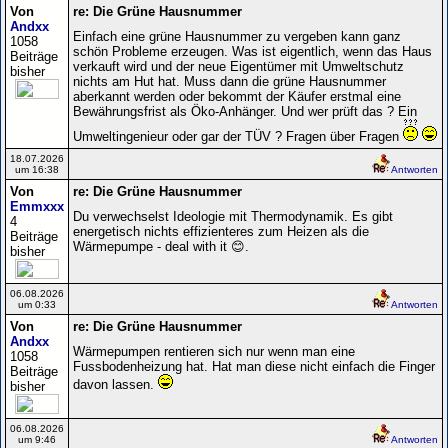
Von
re: Die Grüne Hausnummer
Andxx
Einfach eine grüne Hausnummer zu vergeben kann ganz
1058
schön Probleme erzeugen. Was ist eigentlich, wenn das Haus
Beiträge
verkauft wird und der neue Eigentümer mit Umweltschutz
bisher
nichts am Hut hat. Muss dann die grüne Hausnummer
aberkannt werden oder bekommt der Käufer erstmal eine
Bewährungsfrist als Öko-Anhänger. Und wer prüft das ? Ein
Umweltingenieur oder gar der TÜV ? Fragen über Fragen
18.07.2026
um 16:38
Antworten
Von
re: Die Grüne Hausnummer
Emmxxx
Du verwechselst Ideologie mit Thermodynamik. Es gibt
4
energetisch nichts effizienteres zum Heizen als die
Beiträge
Wärmepumpe - deal with it 😊.
bisher
06.08.2026
um 0:33
Antworten
Von
re: Die Grüne Hausnummer
Andxx
Wärmepumpen rentieren sich nur wenn man eine
1058
Fussbodenheizung hat. Hat man diese nicht einfach die Finger
Beiträge
davon lassen.
bisher
06.08.2026
um 9:46
Antworten