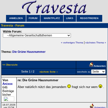
ANMELDEN
FORUM
MARKTPLATZ
LINKS
REGISTRIEREN
Travesta - Forum
Wähle Forum:
|
« vorheriges Thema
nächstes Thema »
Thema:
Die Grüne Hausnummer
<< Übersicht
Antworten
Seite 1 / 2
nächste Seite »
wechsle zu
Von
re: Die Grüne Hausnummer
Anixxx
Aber natürlich nützt das jemandem
fragt sich nur wem
.
646
Beiträge
bisher
18.07.2026
um 10:54
Antworten