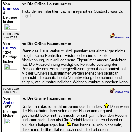
Von
re: Die Grüne Hausnummer
Emmxxx
Trotz deines infantilen Lachsmileys ist es Quatsch, was Du
4
sagst.
Beiträge
bisher
06.08.2026
um 17:14
Antworten
Von
re: Die Grüne Hausnummer
LaCxxx
Wenn das Haus verkauft wird, passiert erst einmal gar nichts.
1324
Es gibt keine Kontrollen, Fristen oder eine offizielle
Beiträge
Aberkennung, nur weil der neue Eigentümer andere Ansichten
bisher
hat. Die Auszeichnung würdigt die konkrete Leistung der
Person, die das Haus energieeffizient gebaut oder saniert hat.
Mit der Grünen Hausnummer werden Menschen sichtbar
gemacht, die bereits heute Verantwortung übernehmen und
zeigen, wie klimafreundliches Wohnen konkret aussehen kann.
06.08.2026
um 17:19
Antworten
Von
re: Die Grüne Hausnummer
Andxx
Denke mal das ist nicht im Sinne des Erfinders.
Denn wenn
1058
der Hauskäufer dann seine grüne Hausnummer quasi
Beiträge
geschenkt bekommt, schmückt er sich ja mit fremden Federn
bisher
und kann sich dann als Öko-Vorbild feiern lassen obwohl er
null dazu beigetragen hat.
Das kanns ja wohl nicht sein,
dass reine Trittbrettfahrer auch noch die Lorbeeren