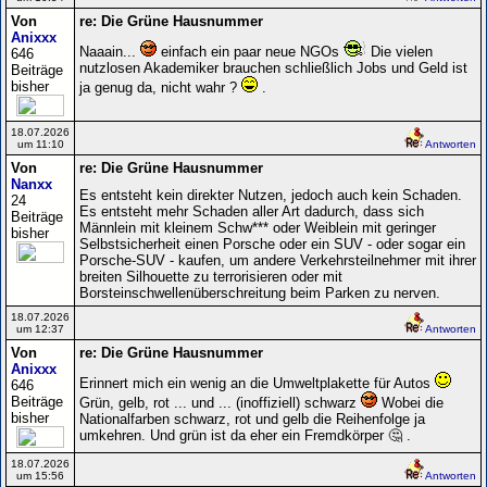
Von
re: Die Grüne Hausnummer
Anixxx
Naaain...
einfach ein paar neue NGOs
Die vielen
646
nutzlosen Akademiker brauchen schließlich Jobs und Geld ist
Beiträge
bisher
ja genug da, nicht wahr ?
.
18.07.2026
um 11:10
Antworten
Von
re: Die Grüne Hausnummer
Nanxx
Es entsteht kein direkter Nutzen, jedoch auch kein Schaden.
24
Es entsteht mehr Schaden aller Art dadurch, dass sich
Beiträge
Männlein mit kleinem Schw*** oder Weiblein mit geringer
bisher
Selbstsicherheit einen Porsche oder ein SUV - oder sogar ein
Porsche-SUV - kaufen, um andere Verkehrsteilnehmer mit ihrer
breiten Silhouette zu terrorisieren oder mit
Borsteinschwellenüberschreitung beim Parken zu nerven.
18.07.2026
um 12:37
Antworten
Von
re: Die Grüne Hausnummer
Anixxx
Erinnert mich ein wenig an die Umweltplakette für Autos
646
Beiträge
Grün, gelb, rot ... und ... (inoffiziell) schwarz
Wobei die
bisher
Nationalfarben schwarz, rot und gelb die Reihenfolge ja
umkehren. Und grün ist da eher ein Fremdkörper 🤔 .
18.07.2026
um 15:56
Antworten