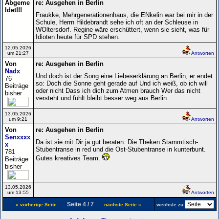
Abgeme
re: Ausgehen in Berlin
ldet!!!
Fraukke, Mehrgenerationenhaus, die ENkelin war bei mir in der
Schule, Herrn Hildebrandt sehe ich oft an der Schleuse in
WOltersdorf. Regine wäre erschüttert, wenn sie sieht, was für
Idioten heute für SPD stehen.
12.05.2026
um 21:27
Antworten
Von
re: Ausgehen in Berlin
Nadx
Und doch ist der Song eine Liebeserklärung an Berlin, er endet
76
so: Doch die Sonne geht gerade auf Und ich weiß, ob ich will
Beiträge
oder nicht Dass ich dich zum Atmen brauch Wer das nicht
bisher
versteht und fühlt bleibt besser weg aus Berlin.
13.05.2026
um 9:21
Antworten
Von
re: Ausgehen in Berlin
Senxxxx
Da ist sie mit Dir ja gut beraten. Die Theken Stammtisch-
x
Stubentranse in red und die Ost-Stubentranse in kunterbunt.
781
Gutes kreatives Team.
Beiträge
bisher
13.05.2026
um 13:55
Antworten
Seite 4 / 7
« vorherige Seite
nächste Seite »
wechsle zu