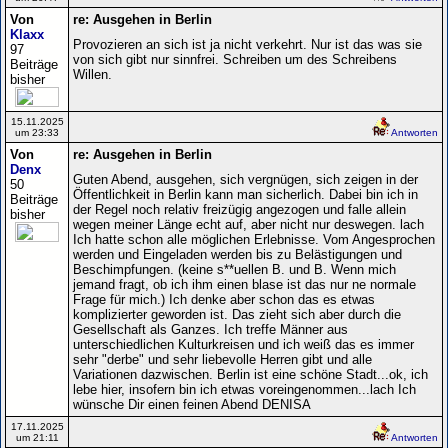
Von
re: Ausgehen in Berlin
Klaxx
Provozieren an sich ist ja nicht verkehrt. Nur ist das was sie
97
von sich gibt nur sinnfrei. Schreiben um des Schreibens
Beiträge
Willen.
bisher
15.11.2025
um 23:33
Antworten
Von
re: Ausgehen in Berlin
Denx
Guten Abend, ausgehen, sich vergnügen, sich zeigen in der
50
Öffentlichkeit in Berlin kann man sicherlich. Dabei bin ich in
Beiträge
der Regel noch relativ freizügig angezogen und falle allein
bisher
wegen meiner Länge echt auf, aber nicht nur deswegen. lach
Ich hatte schon alle möglichen Erlebnisse. Vom Angesprochen
werden und Eingeladen werden bis zu Belästigungen und
Beschimpfungen. (keine s**uellen B. und B. Wenn mich
jemand fragt, ob ich ihm einen blase ist das nur ne normale
Frage für mich.) Ich denke aber schon das es etwas
komplizierter geworden ist. Das zieht sich aber durch die
Gesellschaft als Ganzes. Ich treffe Männer aus
unterschiedlichen Kulturkreisen und ich weiß das es immer
sehr "derbe" und sehr liebevolle Herren gibt und alle
Variationen dazwischen. Berlin ist eine schöne Stadt...ok, ich
lebe hier, insofern bin ich etwas voreingenommen...lach Ich
wünsche Dir einen feinen Abend DENISA
17.11.2025
um 21:11
Antworten