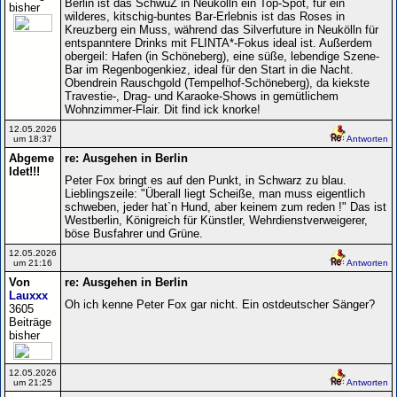
Berlin ist das SchwuZ in Neukölln ein Top-Spot, für ein
bisher
wilderes, kitschig-buntes Bar-Erlebnis ist das Roses in
Kreuzberg ein Muss, während das Silverfuture in Neukölln für
entspanntere Drinks mit FLINTA*-Fokus ideal ist. Außerdem
obergeil: Hafen (in Schöneberg), eine süße, lebendige Szene-
Bar im Regenbogenkiez, ideal für den Start in die Nacht.
Obendrein Rauschgold (Tempelhof-Schöneberg), da kiekste
Travestie-, Drag- und Karaoke-Shows in gemütlichem
Wohnzimmer-Flair. Dit find ick knorke!
12.05.2026
um 18:37
Antworten
Abgeme
re: Ausgehen in Berlin
ldet!!!
Peter Fox bringt es auf den Punkt, in Schwarz zu blau.
Lieblingszeile: "Überall liegt Scheiße, man muss eigentlich
schweben, jeder hat`n Hund, aber keinem zum reden !" Das ist
Westberlin, Königreich für Künstler, Wehrdienstverweigerer,
böse Busfahrer und Grüne.
12.05.2026
um 21:16
Antworten
Von
re: Ausgehen in Berlin
Lauxxx
Oh ich kenne Peter Fox gar nicht. Ein ostdeutscher Sänger?
3605
Beiträge
bisher
12.05.2026
um 21:25
Antworten