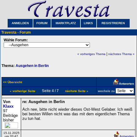
ANMELDEN
FORUM
MARKTPLATZ
LINKS
REGISTRIEREN
Travesta - Forum
Wähle Forum:
|
« vorheriges Thema
nächstes Thema »
Thema:
Ausgehen in Berlin
<< Übersicht
Antworten
Seite 4 / 7
« vorherige Seite
nächste Seite »
wechsle zu
Von
re: Ausgehen in Berlin
Klaxx
Ach nee, bitte nicht wieder dieses Ost-West Gelaber. Ich weiß
97
bei besten Willen nicht was das mit dem eigentlichen Thema
Beiträge
zu tun hat.
bisher
15.11.2025
um 20:47
Antworten