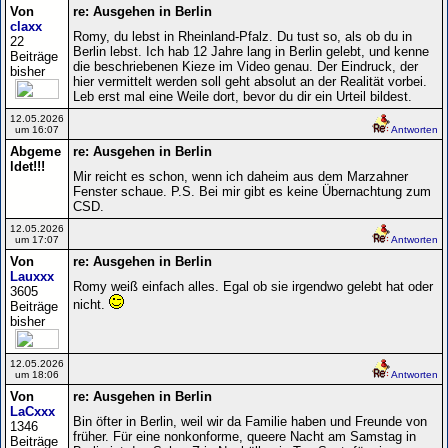
Von
re: Ausgehen in Berlin
claxx
Romy, du lebst in Rheinland-Pfalz. Du tust so, als ob du in
22
Berlin lebst. Ich hab 12 Jahre lang in Berlin gelebt, und kenne
Beiträge
die beschriebenen Kieze im Video genau. Der Eindruck, der
bisher
hier vermittelt werden soll geht absolut an der Realität vorbei.
Leb erst mal eine Weile dort, bevor du dir ein Urteil bildest.
12.05.2026
um 16:07
Antworten
Abgeme
re: Ausgehen in Berlin
ldet!!!
Mir reicht es schon, wenn ich daheim aus dem Marzahner
Fenster schaue. P.S. Bei mir gibt es keine Übernachtung zum
CSD.
12.05.2026
um 17:07
Antworten
Von
re: Ausgehen in Berlin
Lauxxx
Romy weiß einfach alles. Egal ob sie irgendwo gelebt hat oder
3605
nicht.
Beiträge
bisher
12.05.2026
um 18:06
Antworten
Von
re: Ausgehen in Berlin
LaCxxx
Bin öfter in Berlin, weil wir da Familie haben und Freunde von
1346
früher. Für eine nonkonforme, queere Nacht am Samstag in
Beiträge