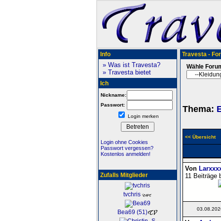
Info
Travesta - Fo
» Was ist Travesta?
Wähle Foru
» Travesta bietet
Ich
Nickname:
Passwort:
Thema:
E
Login merken
<< Übersicht
Login ohne Cookies
Passwort vergessen?
Kostenlos anmelden!
Von
Larxxx
Zufalls Mitglieder
11 Beiträge 
tvchris
03.08.202
Bea69 (51)