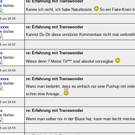
x
re: Erfahrung mit Transwonder
e bisher
Kenne ich nicht, ich habe Naturbrüste.
So ein Fake-Kram br
6 um 18:35
xxxx
re: Erfahrung mit Transwonder
e bisher
Kannst Du Dir diese unnützen Kommentare nicht mal verkneifen?!
6 um 19:52
x
re: Erfahrung mit Transwonder
e bisher
Wieso denn ? Meine Tit*** sind absolut vorzeigbar.
6 um 19:54
xxxx
re: Erfahrung mit Transwonder
e bisher
Wann man bedenkt, dass es einfach nur eine Pushup mit ordentl
schon eine Ansage...
6 um 19:54
x
re: Erfahrung mit Transwonder
e bisher
Wenn man selber nix in der Bluse hat, kann man leicht mecke
6 um 19:55