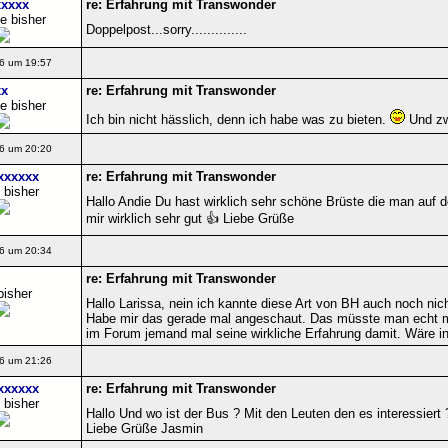
xxxx
re: Erfahrung mit Transwonder
e bisher
Doppelpost...sorry..............
6 um 19:57
x
re: Erfahrung mit Transwonder
e bisher
Ich bin nicht hässlich, denn ich habe was zu bieten.
Und zw
6 um 20:20
xxxxxx
re: Erfahrung mit Transwonder
 bisher
Hallo Andie Du hast wirklich sehr schöne Brüste die man auf d
mir wirklich sehr gut 👍 Liebe Grüße
6 um 20:34
re: Erfahrung mit Transwonder
bisher
Hallo Larissa, nein ich kannte diese Art von BH auch noch nicht
Habe mir das gerade mal angeschaut. Das müsste man echt mal 
im Forum jemand mal seine wirkliche Erfahrung damit. Wäre 
6 um 21:26
xxxxxx
re: Erfahrung mit Transwonder
 bisher
Hallo Und wo ist der Bus ? Mit den Leuten den es interessiert 
Liebe Grüße Jasmin