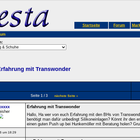
Startseite
Forum
Mark
rum
m:
rfahrung mit Transwonder
Seite 1 / 3
nächste Seite »
xxxxx
Erfahrung mit Transwonder
bisher
Hallo, Ha wer von euch Erfahrung mit den BHs von Transwonder
benötigt man dafür unbedingt Silikoneinlagen? Könnt ihr den em
einen guten Push up bei Hunkemöller mit Beratung holen? Gru
6 um 18:29