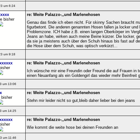
23 um 6:24
xxxx
re: Weite Palazzo-,,und Marlenehosen
e bisher
Genau das finde ich eben nicht. Für skinny Sachen braucht ma
figurbetont. Die anderen genannten Hosen fallen ja locker und
Problemzone. ICH habe z.B. einen langen Oberkörper im Verg
Jeans an habe, wirken auch meine Beine kürzer. Die locker, ge
da sie ja meistens auch über den Schuh hinaus bis fast auf 
die Hose über dem Schuh, was optisch verkürzt...
23 um 9:18
xxxxxx
re: Weite Palazzo-,,und Marlenehosen
bisher
Ich wünsche mir eine Freundin oder Freund die auf Frauen in 
einen Neuanfang als ein Goldengirl das wieder mehr Beinfreit g
3 um 13:06
x
re: Weite Palazzo-,,und Marlenehosen
 bisher
Stehn mir leider nicht so gut,bleib daher lieber bei den jeans
3 um 14:25
xxxxxx
re: Weite Palazzo-,,und Marlenehosen
bisher
Wie kommt die weite hose bei deinen Freunden an
3 um 11:46