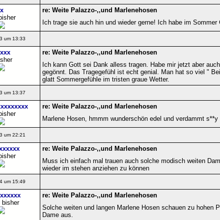
x
re: Weite Palazzo-,,und Marlenehosen
bisher
Ich trage sie auch hin und wieder gerne! Ich habe im Sommer 
3 um 13:33
xxx
re: Weite Palazzo-,,und Marlenehosen
isher
Ich kann Gott sei Dank alless tragen. Habe mir jetzt aber auc
gegönnt. Das Tragegefühl ist echt genial. Man hat so viel " B
glatt Sommergefühle im tristen graue Wetter.
3 um 13:37
xxxxxxxxx
re: Weite Palazzo-,,und Marlenehosen
bisher
Marlene Hosen, hmmm wunderschön edel und verdammt s**y
3 um 22:21
xxxxxx
re: Weite Palazzo-,,und Marlenehosen
bisher
Muss ich einfach mal trauen auch solche modisch weiten Da
wieder im stehen anziehen zu können
4 um 15:49
xxxxxx
re: Weite Palazzo-,,und Marlenehosen
 bisher
Solche weiten und langen Marlene Hosen schauen zu hohen Pu
Dame aus.