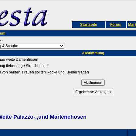
Startseite
Forum
Mark
rum
m:
Abstimmung
 mag weite Damenhosen
mag lieber enge Stretchhosen
s von beiden, Frauen sollten Röcke und Kleider tragen
eite Palazzo-,,und Marlenehosen