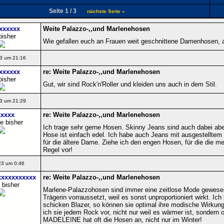
Seite 1 / 3
nächste Seite »
xxxxxx
Weite Palazzo-,,und Marlenehosen
bisher
Wie gefallen euch an Frauen weit geschnittene Damenhosen, 
3 um 21:16
xxxxxx
re: Weite Palazzo-,,und Marlenehosen
bisher
Gut, wir sind Rock'n'Roller und kleiden uns auch in dem Stil.
3 um 21:29
xxxx
re: Weite Palazzo-,,und Marlenehosen
e bisher
Ich trage sehr gerne Hosen. Skinny Jeans sind auch dabei abe
Hose ist einfach edel. Ich habe auch Jeans mit ausgestelltem 
für die ältere Dame. Ziehe ich den engen Hosen, für die die m
Regel vor!
23 um 0:46
xxxxxxxxxx
re: Weite Palazzo-,,und Marlenehosen
 bisher
Marlene-Palazzohosen sind immer eine zeitlose Mode gewesen,
Trägerin vorraussetzt, weil es sonst unproportioniert wirkt. Ic
schicken Blazer, so können sie optimal ihre modische Wirkung 
ich sie jedem Rock vor, nicht nur weil es wärmer ist, sondern 
MADELEINE hat oft die Hosen an, nicht nur im Winter!