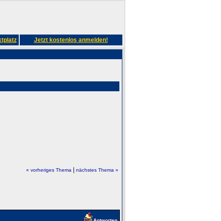
tplatz
Jetzt kostenlos anmelden!
|
« vorheriges Thema
nächstes Thema »
Antworten