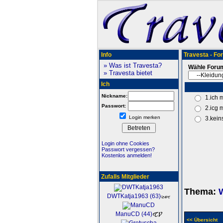
Info
Travesta - Fo
» Was ist Travesta?
Wähle Foru
» Travesta bietet
Ich
Nickname:
1.ich
Passwort:
2.icg 
Login merken
3.kein
Login ohne Cookies
Passwort vergessen?
Kostenlos anmelden!
Zufalls Mitglieder
Thema:
W
DWTKatja1963 (63)
ManuCD (44)
<< Übersicht