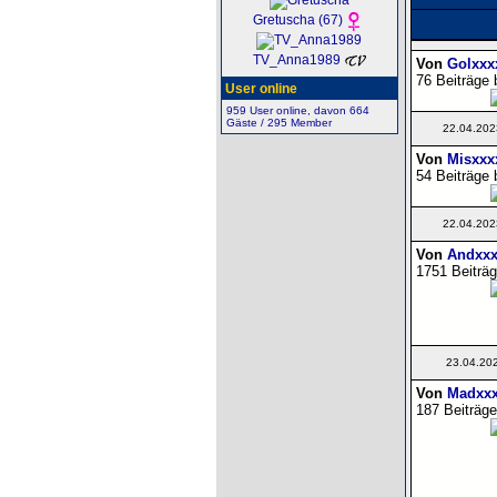
Gretuscha (67)
TV_Anna1989
Von
Golxxx
76 Beiträge 
User online
959 User online, davon 664
Gäste / 295 Member
22.04.202
Von
Misxxx
54 Beiträge 
22.04.202
Von
Andxxx
1751 Beiträg
23.04.20
Von
Madxxx
187 Beiträge