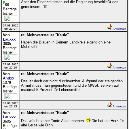
Aber den Finanzminister und die Regierung beschließt das
166
gemeinsam. 🤷‍♀️
Beiträge
bisher
07.08.2026
um 22:07
Antworten
Von
re: Mehrwertsteuer "Keule"
Lauxxx
Haben die Blauen in Deinem Landkreis eigentlich eine
3605
Mehrheit?
Beiträge
bisher
07.08.2026
um 22:10
Antworten
Von
re: Mehrwertsteuer "Keule"
Andxx
Das ist doch gar nicht durchsetzbar. Aufgrund der steigenden
1079
Armut muss man gegensteuern und die MWSt. senken auf
Beiträge
maximal 5 Prozent für Lebensmittel.
bisher
07.08.2026
um 22:15
Antworten
Von
re: Mehrwertsteuer "Keule"
Lauxxx
Das würde sicher Tante Alice machen.
Die hat ein Herz für
3605
alte Leute wie Dich.
Beiträge