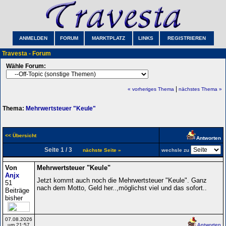
ANMELDEN
FORUM
MARKTPLATZ
LINKS
REGISTRIEREN
Travesta - Forum
Wähle Forum:
|
« vorheriges Thema
nächstes Thema »
Thema:
Mehrwertsteuer "Keule"
<< Übersicht
Antworten
Seite 1 / 3
nächste Seite »
wechsle zu
Von
Mehrwertsteuer "Keule"
Anjx
Jetzt kommt auch noch die Mehrwertsteuer "Keule". Ganz
51
nach dem Motto, Geld her..,möglichst viel und das sofort..
Beiträge
bisher
07.08.2026
um 21:57
Antworten