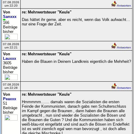
07.08.2026
um 22:20
Antworten
Von
re: Mehrwertsteuer "Keule"
Sanxxx
Das hättet ihr gerne, aber es reicht, wenn das Volk aufwacht…
166
nur eine Frage der Zeit.
Beiträge
bisher
07.08.2026
um 22:21
Antworten
Von
re: Mehrwertsteuer "Keule"
Lauxxx
Haben die Blauen in Deinem Landkreis eigentlich die Mehrheit?
3605
Beiträge
bisher
07.08.2026
um 22:28
Antworten
Von
re: Mehrwertsteuer "Keule"
Peaxxx
Hmmmmm....... damals waren die Sozialisten die ersten
51
Feinde der Kommunisten, danach gabs nen Schulterschluss
Beiträge
im Kampf gegen die Braunen , dann haben die Braunen alle
bisher
umgebracht , nun sind wieder die Sozialisten die Bösen und
die Braunen die Guten ? Und die Kommunisten haben sich
weiß-blau-rot eingefärbt und sind auch die Bösen im Endeffekt
ist es wohl ziemlich egal wen man bevorzugt , ist doch alles
die gleiche Mischpoke !