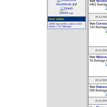
Von
Nicxxx
4462 Beiträg
AnnaNicole
Dirk45
25.12.202
User online
Von
Corxxx
1898 User online, davon 1151
Gäste / 747 Member
134 Beiträge
25.12.202
Von
Melxxx
34 Beiträge 
25.12.202
Von
Katxxx
508 Beiträge
25.12.202