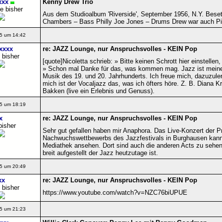
xxx
Kenny Drew Trio
e bisher
Aus dem Studioalbum 'Riverside', September 1956, N.Y. Bese
Chambers – Bass Philly Joe Jones – Drums Drew war auch Pian
5 um 14:42
xxxx
re: JAZZ Lounge, nur Anspruchsvolles - KEIN Pop
 bisher
[quote]Nicoletta schrieb: » Bitte keinen Schrott hier einstelle
» Schon mal Danke für das, was kommen mag. Jazz ist meine 
Musik des 19. und 20. Jahrhunderts. Ich freue mich, dazuzule
mich ist der Vocaljazz das, was ich öfters höre. Z. B. Diana K
Bakken (live ein Erlebnis und Genuss).
5 um 18:19
x
re: JAZZ Lounge, nur Anspruchsvolles - KEIN Pop
bisher
Sehr gut gefallen haben mir Anaphora. Das Live-Konzert der Pr
Nachwuchswettbewerbs des Jazzfestivals in Burghausen kann
Mediathek ansehen. Dort sind auch die anderen Acts zu sehen.
breit aufgestellt der Jazz heutzutage ist.
5 um 20:49
xx
re: JAZZ Lounge, nur Anspruchsvolles - KEIN Pop
 bisher
https://www.youtube.com/watch?v=NZC76biUPUE
5 um 21:23