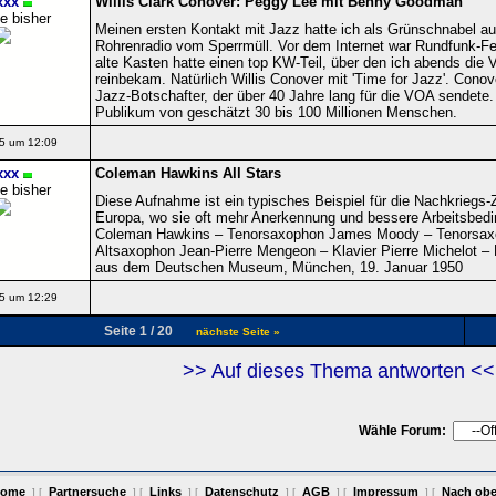
xxx
Willis Clark Conover: Peggy Lee mit Benny Goodman
e bisher
Meinen ersten Kontakt mit Jazz hatte ich als Grünschnabel au
Rohrenradio vom Sperrmüll. Vor dem Internet war Rundfunk-Fe
alte Kasten hatte einen top KW-Teil, über den ich abends die
reinbekam. Natürlich Willis Conover mit 'Time for Jazz'. Cono
Jazz‑Botschafter, der über 40 Jahre lang für die VOA sendete. 
Publikum von geschätzt 30 bis 100 Millionen Menschen.
5 um 12:09
xxx
Coleman Hawkins All Stars
e bisher
Diese Aufnahme ist ein typisches Beispiel für die Nachkriegs‑
Europa, wo sie oft mehr Anerkennung und bessere Arbeitsbed
Coleman Hawkins – Tenorsaxophon James Moody – Tenorsaxo
Altsaxophon Jean‑Pierre Mengeon – Klavier Pierre Michelot –
aus dem Deutschen Museum, München, 19. Januar 1950
5 um 12:29
Seite 1 / 20
nächste Seite »
>> Auf dieses Thema antworten <<
Wähle Forum:
ome
Partnersuche
Links
Datenschutz
AGB
Impressum
Nach ob
] [
] [
] [
] [
] [
] [