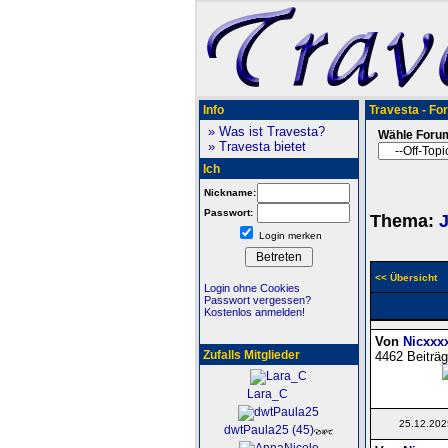
Info
Travesta - Fo
» Was ist Travesta?
Wähle Foru
» Travesta bietet
Ich
Nickname:
Passwort:
Thema:
J
Login merken
<< Übersicht
Login ohne Cookies
Passwort vergessen?
Kostenlos anmelden!
Von
Nicxxx
Zufalls Mitglieder
4462 Beiträg
Lara_C
25.12.202
dwtPaula25 (45)