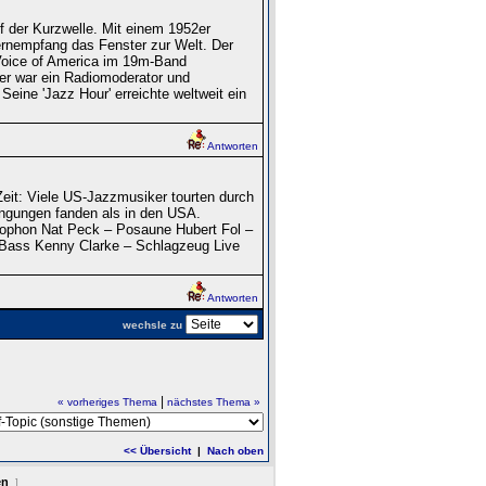
f der Kurzwelle. Mit einem 1952er
rnempfang das Fenster zur Welt. Der
 Voice of America im 19m-Band
ver war ein Radiomoderator und
Seine 'Jazz Hour' erreichte weltweit ein
Antworten
Zeit: Viele US‑Jazzmusiker tourten durch
ingungen fanden als in den USA.
phon Nat Peck – Posaune Hubert Fol –
 Bass Kenny Clarke – Schlagzeug Live
Antworten
wechsle zu
|
« vorheriges Thema
nächstes Thema »
<< Übersicht
|
Nach oben
en
]