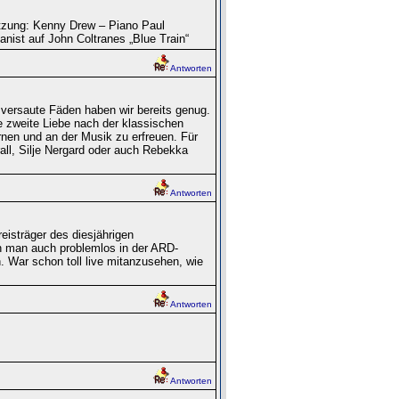
tzung: Kenny Drew – Piano Paul
ist auf John Coltranes „Blue Train“
Antworten
n, versaute Fäden haben wir bereits genug.
zweite Liebe nach der klassischen
rnen und an der Musik zu erfreuen. Für
rall, Silje Nergard oder auch Rebekka
Antworten
eisträger des diesjährigen
 man auch problemlos in der ARD-
 War schon toll live mitanzusehen, wie
Antworten
Antworten