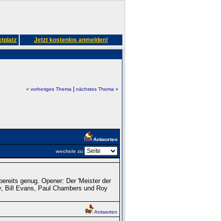
tplatz
Jetzt kostenlos anmelden!
|
« vorheriges Thema
nächstes Thema »
Antworten
wechsle zu
 bereits genug. Opener: Der 'Meister der
hy, Bill Evans, Paul Chambers und Roy
Antworten