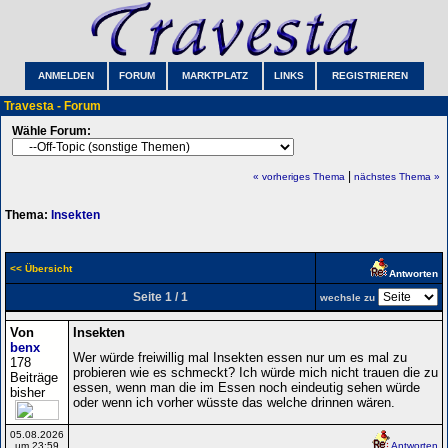
ANMELDEN
FORUM
MARKTPLATZ
LINKS
REGISTRIEREN
Travesta - Forum
Wähle Forum:
|
« vorheriges Thema
nächstes Thema »
Thema:
Insekten
<< Übersicht
Antworten
Seite 1 / 1
wechsle zu
Von
Insekten
benx
Wer würde freiwillig mal Insekten essen nur um es mal zu
178
probieren wie es schmeckt? Ich würde mich nicht trauen die zu
Beiträge
essen, wenn man die im Essen noch eindeutig sehen würde
bisher
oder wenn ich vorher wüsste das welche drinnen wären.
05.08.2026
um 23:59
Antworten