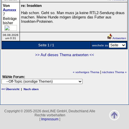
Von
re: Insekten
Aunxxx
Hab schon. Geht so. Man muss ja keine RTL2-Sendung draus
7
machen. Meine Hunde mögen übrigens das Futter aus
Beiträge
Insekten-Proteinen.
bisher
06.08.2026
um 0:31
Antworten
Seite 1 / 1
wechsle zu
>> Auf dieses Thema antworten <<
|
« vorheriges Thema
nächstes Thema »
Wähle Forum:
<< Übersicht
|
Nach oben
Copyright © 2005-2026 deeLINE GmbH, Deutschland.Alle
Rechte vorbehalten
[
Impressum
]