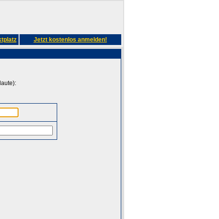
tplatz
Jetzt kostenlos anmelden!
aute):