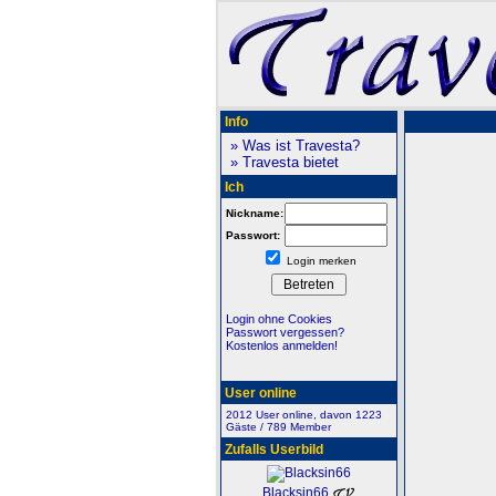
Info
» Was ist Travesta?
» Travesta bietet
Ich
Nickname:
Passwort:
Login merken
Login ohne Cookies
Passwort vergessen?
Kostenlos anmelden!
User online
2012 User online, davon 1223
Gäste / 789 Member
Zufalls Userbild
Blacksin66