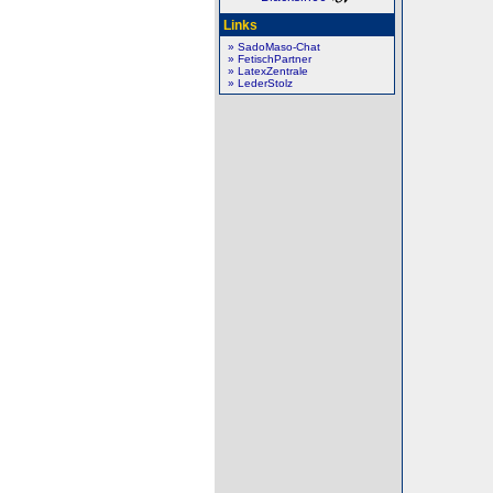
Links
» SadoMaso-Chat
» FetischPartner
» LatexZentrale
» LederStolz