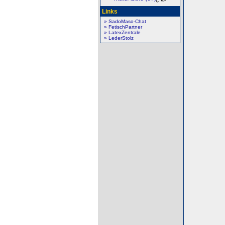
Links
» SadoMaso-Chat
» FetischPartner
» LatexZentrale
» LederStolz