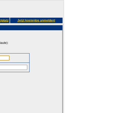
tplatz
Jetzt kostenlos anmelden!
aute):