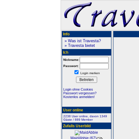
Info
» Was ist Travesta?
» Travesta bietet
Ich
Nickname:
Passwort:
Login merken
Login ohne Cookies
Passwort vergessen?
Kostenlos anmelden!
User online
2238 User online, davon 1349
Gäste / 889 Member
Zufalls Userbild
MaidAbbie (67)