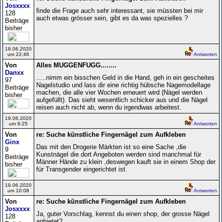
Josxxxx
finde die Frage auch sehr interessant, sie müssten bei mir
128
auch etwas grösser sein, gibt es da was spezielles ?
Beiträge
bisher
18.06.2020
um 22:46
Antworten
Von
Alles MUGGENFUGG........
Danxx
.....nimm ein bisschen Geld in die Hand, geh in ein gescheites
97
Nagelstudio und lass dir eine richtig hübsche Nagemodellage
Beiträge
machen, die alle vier Wochen erneuert wird (Nägel werden
bisher
aufgefüllt). Das sieht wesentlich schicker aus und die Nägel
reisen auch nicht ab, wenn du irgendwas arbeitest.
19.06.2020
um 9:25
Antworten
Von
re: Suche künstliche Fingernägel zum Aufkleben
Ginx
Das mit den Drogerie Märkten ist so eine Sache ,die
9
Kunstnägel die dort Angeboten werden sind manchmal für
Beiträge
Männer Hände zu klein ,deswegen kauft sie in einem Shop der
bisher
für Transgender eingerichtet ist.
19.06.2020
um 10:08
Antworten
Von
re: Suche künstliche Fingernägel zum Aufkleben
Josxxxx
Ja, guter Vorschlag, kennst du einen shop, der grosse Nägel
128
anbietet?