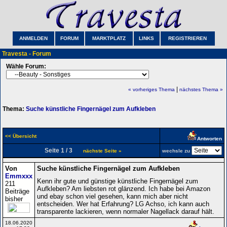
ANMELDEN
FORUM
MARKTPLATZ
LINKS
REGISTRIEREN
Travesta - Forum
Wähle Forum:
|
« vorheriges Thema
nächstes Thema »
Thema:
Suche künstliche Fingernägel zum Aufkleben
<< Übersicht
Antworten
Seite 1 / 3
nächste Seite »
wechsle zu
Von
Suche künstliche Fingernägel zum Aufkleben
Emmxxx
Kenn ihr gute und günstige künstliche Fingernägel zum
211
Aufkleben? Am liebsten rot glänzend. Ich habe bei Amazon
Beiträge
und ebay schon viel gesehen, kann mich aber nicht
bisher
entscheiden. Wer hat Erfahrung? LG Achso, ich kann auch
transparente lackieren, wenn normaler Nagellack darauf hält.
18.06.2020