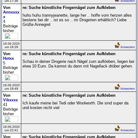
um 17:36
Antworten
Von
re: Suche künstliche Fingernägel zum Aufkleben
Annxxxx
huhu huhu trannyjeanette, lange her .. hoffe vom herzen alles
x
bestens bei dir .. ist es so .. im Drogerien erhältlich? Liebe
4
Grüße Annegret
Beiträge
bisher
18.06.2020
um 18:28
Antworten
Von
re: Suche künstliche Fingernägel zum Aufkleben
Hotxx
Schau in deiner Drogerie nach Nägel zum aufkleben, liegen bei
5
etwa 10 Euro. Da kannst du dann mit Nagellack drüber gehen.
Beiträge
bisher
18.06.2020
um 18:49
Antworten
Von
re: Suche künstliche Fingernägel zum Aufkleben
Vikxxxx
Ich kaufe meine bei Tedi oder Woolworth. Die sind super da
41
und kosten nicht viel
Beiträge
bisher
18.06.2020
um 22:41
Antworten
Von
re: Suche künstliche Fingernägel zum Aufkleben