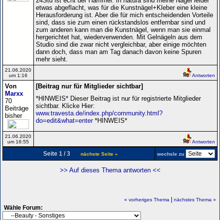
24Std ist echt der Hammer. In natura sind meine Nägel leider
etwas abgeflacht, was für die Kunstnägel+Kleber eine kleine
Herausforderung ist. Aber die für mich entscheidenden Vorteile
sind, dass sie zum einen rückstandslos entfernbar sind und
zum anderen kann man die Kunstnägel, wenn man sie einmal
hergerichtet hat, wiederverwenden. Mit Gelnägeln aus dem
Studio sind die zwar nicht vergleichbar, aber einige möchten
dann doch, dass man am Tag danach davon keine Spuren
mehr sieht.
21.06.2020
um 1:16
Antworten
Von
[Beitrag nur für Mitglieder sichtbar]
Marxx
*HINWEIS* Dieser Beitrag ist nur für registrierte Mitglieder
70
sichtbar. Klicke Hier:
Beiträge
www.travesta.de/index.php/community.html?
bisher
do=edit&what=enter
*HINWEIS*
21.06.2020
um 16:55
Antworten
Seite 1 / 3
nächste Seite »
wechsle zu
>> Auf dieses Thema antworten <<
|
« vorheriges Thema
nächstes Thema »
Wähle Forum: