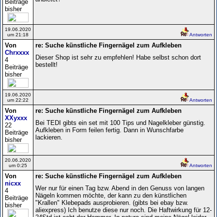
Beiträge
bisher
19.06.2020
um 21:18
Antworten
Von
re: Suche künstliche Fingernägel zum Aufkleben
Chrxxxx
Dieser Shop ist sehr zu empfehlen! Habe selbst schon dort
4
bestellt!
Beiträge
bisher
19.06.2020
um 22:22
Antworten
Von
re: Suche künstliche Fingernägel zum Aufkleben
XXyxxx
Bei TEDI gibts ein set mit 100 Tips und Nagelkleber günstig.
22
Aufkleben in Form feilen fertig. Dann in Wunschfarbe
Beiträge
lackieren.
bisher
20.06.2020
um 0:25
Antworten
Von
re: Suche künstliche Fingernägel zum Aufkleben
nicxx
Wer nur für einen Tag bzw. Abend in den Genuss von langen
4
Nägeln kommen möchte, der kann zu den künstlichen
Beiträge
"Krallen" Klebepads ausprobieren. (gibts bei ebay bzw.
bisher
aliexpress) Ich benutze diese nur noch. Die Haftwirkung für 12-