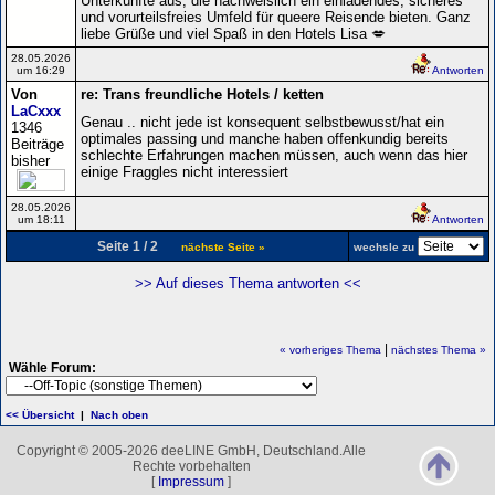
Unterkünfte aus, die nachweislich ein einladendes, sicheres
und vorurteilsfreies Umfeld für queere Reisende bieten. Ganz
liebe Grüße und viel Spaß in den Hotels Lisa 💋
28.05.2026
um 16:29
Antworten
Von
re: Trans freundliche Hotels / ketten
LaCxxx
Genau .. nicht jede ist konsequent selbstbewusst/hat ein
1346
optimales passing und manche haben offenkundig bereits
Beiträge
schlechte Erfahrungen machen müssen, auch wenn das hier
bisher
einige Fraggles nicht interessiert
28.05.2026
um 18:11
Antworten
Seite 1 / 2
nächste Seite »
wechsle zu
>> Auf dieses Thema antworten <<
|
« vorheriges Thema
nächstes Thema »
Wähle Forum:
<< Übersicht
|
Nach oben
Copyright © 2005-2026 deeLINE GmbH, Deutschland.Alle
Rechte vorbehalten
[
Impressum
]