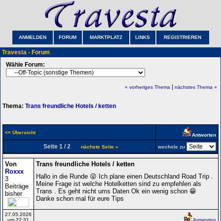
ANMELDEN
FORUM
MARKTPLATZ
LINKS
REGISTRIEREN
Travesta - Forum
Wähle Forum:
|
« vorheriges Thema
nächstes Thema »
Thema:
Trans freundliche Hotels / ketten
<< Übersicht
Antworten
Seite 1 / 2
nächste Seite »
wechsle zu
Von
Trans freundliche Hotels / ketten
Roxxx
Hallo in die Runde 😜 Ich plane einen Deutschland Road Trip .
3
Meine Frage ist welche Hotelketten sind zu empfehlen als
Beiträge
Trans . Es geht nicht ums Daten Ok ein wenig schon 😁
bisher
Danke schon mal für eure Tips
27.05.2026
um 22:31
Antworten