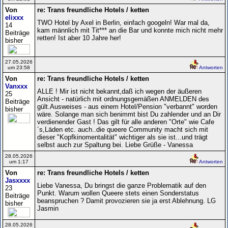
Von
re: Trans freundliche Hotels / ketten
elixxx
TWO Hotel by Axel in Berlin, einfach googeln! War mal da,
14
kam männlich mit Tit*** an die Bar und konnte mich nicht mehr
Beiträge
retten! Ist aber 10 Jahre her!
bisher
27.05.2026
um 23:58
Antworten
Von
re: Trans freundliche Hotels / ketten
Vanxxx
ALLE ! Mir ist nicht bekannt,daß ich wegen der äußeren
25
Ansicht - natürlich mit ordnungsgemäßen ANMELDEN des
Beiträge
gült.Ausweises - aus einem Hotel/Pension "verbannt" worden
bisher
wäre. Solange man sich benimmt bist Du zahlender und an Dir
verdienender Gast ! Das gilt für alle anderen "Orte" wie Cafe
´s,Läden etc. auch..die queere Community macht sich mit
dieser "Kopfkinomentalität" wichtiger als sie ist...und trägt
selbst auch zur Spaltung bei. Liebe Grüße - Vanessa
28.05.2026
um 1:17
Antworten
Von
re: Trans freundliche Hotels / ketten
Jasxxxx
Liebe Vanessa, Du bringst die ganze Problematik auf den
23
Punkt. Warum wollen Queere stets einen Sonderstatus
Beiträge
beanspruchen ? Damit provozieren sie ja erst Ablehnung. LG
bisher
Jasmin
28.05.2026