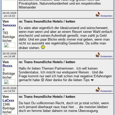
Privatsphäre, Naturverbundenheit und ein respektvolles
Miteinander
28.05.2026
um 14:42
Antworten
Von
re: Trans freundliche Hotels / ketten
Senxxxx
Es wäre aber eigentlich der Idealzustand und wünschenwert,
x
wenn man wenn und aber an einem Resort seiner Wahl einfach
783
eincheckt und seinen Aufenthalt genießt, man zahlt ja Geld
Beiträge
dafür. Und ein paar Blicke wirds immer mal geben, wenn man
bisher
nicht so aussieht wie regelmäßig Gewohnte. Da sollte man
drüber stehen.
28.05.2026
um 14:48
Antworten
Von
re: Trans freundliche Hotels / ketten
Roxxx
Hallo ihr lieben Themen Partnerinnen . Ich will keinen
3
Sonderstatus. Ich möcht nur endspannt Reisen . Und die
Beiträge
Frage kommt nur weil ich halt schon mal negative Erfahrungen
bisher
gemacht habe 😟 Aber danke für die lieben Tips 💋
28.05.2026
um 14:52
Antworten
Von
re: Trans freundliche Hotels / ketten
LaCxxx
Da hast Du vollkommen Recht, doch ist ja total schön, wenn
1346
sich jemand überhaupt raus traut hier ... die meisten bleiben
Beiträge
doch en femme lieber daheim ist meine Überzeugung
bisher