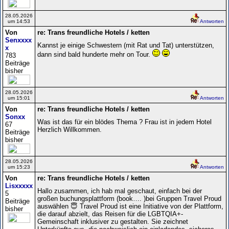
28.05.2026
um 14:53
Antworten
Von
re: Trans freundliche Hotels / ketten
Senxxxx
Kannst je einige Schwestern (mit Rat und Tat) unterstützen,
x
dann sind bald hunderte mehr on Tour.
783
Beiträge
bisher
28.05.2026
um 15:01
Antworten
Von
re: Trans freundliche Hotels / ketten
Sonxx
Was ist das für ein blödes Thema ? Frau ist in jedem Hotel
67
Herzlich Willkommen.
Beiträge
bisher
28.05.2026
um 15:23
Antworten
Von
re: Trans freundliche Hotels / ketten
Lisxxxxx
Hallo zusammen, ich hab mal geschaut, einfach bei der
5
großen buchungsplattform (book…. )bei Gruppen Travel Proud
Beiträge
auswählen 😇 Travel Proud ist eine Initiative von der Plattform,
bisher
die darauf abzielt, das Reisen für die LGBTQIA+-
Gemeinschaft inklusiver zu gestalten. Sie zeichnet