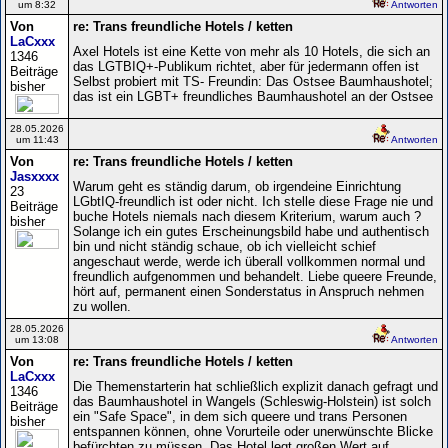
um 8:32
Antworten
Von
re: Trans freundliche Hotels / ketten
LaCxxx
Axel Hotels ist eine Kette von mehr als 10 Hotels, die sich an
1346
das LGTBIQ+-Publikum richtet, aber für jedermann offen ist
Beiträge
Selbst probiert mit TS- Freundin: Das Ostsee Baumhaushotel;
bisher
das ist ein LGBT+ freundliches Baumhaushotel an der Ostsee
28.05.2026
um 11:43
Antworten
Von
re: Trans freundliche Hotels / ketten
Jasxxxx
Warum geht es ständig darum, ob irgendeine Einrichtung
23
LGbtIQ-freundlich ist oder nicht. Ich stelle diese Frage nie und
Beiträge
buche Hotels niemals nach diesem Kriterium, warum auch ?
bisher
Solange ich ein gutes Erscheinungsbild habe und authentisch
bin und nicht ständig schaue, ob ich vielleicht schief
angeschaut werde, werde ich überall vollkommen normal und
freundlich aufgenommen und behandelt. Liebe queere Freunde,
hört auf, permanent einen Sonderstatus in Anspruch nehmen
zu wollen.
28.05.2026
um 13:08
Antworten
Von
re: Trans freundliche Hotels / ketten
LaCxxx
Die Themenstarterin hat schließlich explizit danach gefragt und
1346
das Baumhaushotel in Wangels (Schleswig-Holstein) ist solch
Beiträge
ein "Safe Space", in dem sich queere und trans Personen
bisher
entspannen können, ohne Vorurteile oder unerwünschte Blicke
befürchten zu müssen. Das Hotel legt großen Wert auf