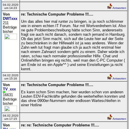
04.02.2020
um 14:23
Antworten
Von
re: Technische Computer Probleme !!!....
DWTxxx
Um das alles hier mal runter zu bringen, is ja noch schlimmer
211
wie in einem echten IT Forum. Nur mit Wortverdrehern lol. Also
Beiträge
ne gute Problembeschreibung hätte schon Sinn, andererseits
bisher
fragt sie auch nicht danach, sondern nach jemand in Hamburg.
Ob das jetzt Sinn macht, sich auf die Leute hier auf der Seite
zu beschränken in der Hilfewahl ist ja was anderes. Wenn der
Zahn weh tut fragt man glaube ich ja auch nicht erstmal hier
nach einem Zahnarzt sondern geht zu einem. Daher würde ich
raten, schau nach normaler professioneller Hilfe. Chat und
Onlinehilfen bringen eig nichts, weil man den C-PC Computer (
am Ende ist es ein Apple^^ ) und seine Einstellungen ja nicht
kennt.
04.02.2020
um 15:16
Antworten
Von
re: Technische Computer Probleme !!!....
TV_xxx
Es kann schon Sinn machen, hier wurden schon von anderen
16631
Leuten EDV-Fachkräfte gefunden die weiterhelfen konnten und
Beiträge
das ohne 0900er-Nummern oder endlosen Warteschleifen in
bisher
einer Hotline
04.02.2020
um 17:15
Antworten
Von
re: re: Technische Computer Probleme !!!....