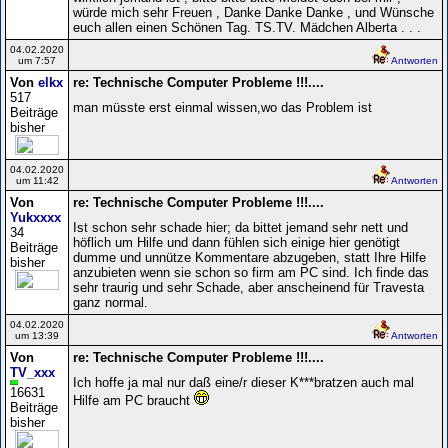
würde mich sehr Freuen , Danke Danke Danke , und Wünsche
euch allen einen Schönen Tag. TS.TV. Mädchen Alberta . . .
04.02.2020
um 7:57
Antworten
Von
elkx
re: Technische Computer Probleme !!!....
517
man müsste erst einmal wissen,wo das Problem ist
Beiträge
bisher
04.02.2020
um 11:42
Antworten
Von
re: Technische Computer Probleme !!!....
Yukxxxx
Ist schon sehr schade hier; da bittet jemand sehr nett und
34
höflich um Hilfe und dann fühlen sich einige hier genötigt
Beiträge
dumme und unnütze Kommentare abzugeben, statt Ihre Hilfe
bisher
anzubieten wenn sie schon so firm am PC sind. Ich finde das
sehr traurig und sehr Schade, aber anscheinend für Travesta
ganz normal.
04.02.2020
um 13:39
Antworten
Von
re: Technische Computer Probleme !!!....
TV_xxx
Ich hoffe ja mal nur daß eine/r dieser K***bratzen auch mal
16631
Hilfe am PC braucht
Beiträge
bisher