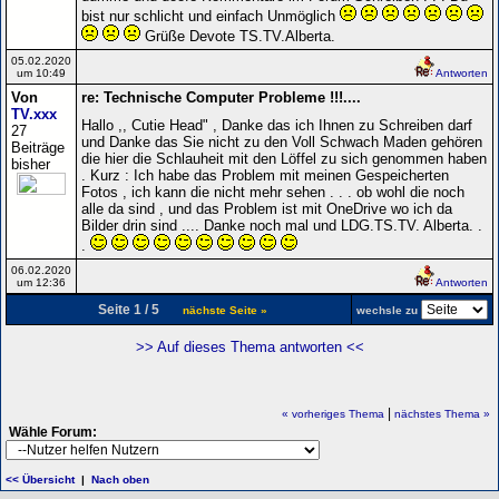
bist nur schlicht und einfach Unmöglich
Grüße Devote TS.TV.Alberta.
05.02.2020
um 10:49
Antworten
Von
re: Technische Computer Probleme !!!....
TV.xxx
Hallo ,, Cutie Head" , Danke das ich Ihnen zu Schreiben darf
27
und Danke das Sie nicht zu den Voll Schwach Maden gehören
Beiträge
die hier die Schlauheit mit den Löffel zu sich genommen haben
bisher
. Kurz : Ich habe das Problem mit meinen Gespeicherten
Fotos , ich kann die nicht mehr sehen . . . ob wohl die noch
alle da sind , und das Problem ist mit OneDrive wo ich da
Bilder drin sind .... Danke noch mal und LDG.TS.TV. Alberta. .
.
06.02.2020
um 12:36
Antworten
Seite 1 / 5
nächste Seite »
wechsle zu
>> Auf dieses Thema antworten <<
|
« vorheriges Thema
nächstes Thema »
Wähle Forum:
<< Übersicht
|
Nach oben