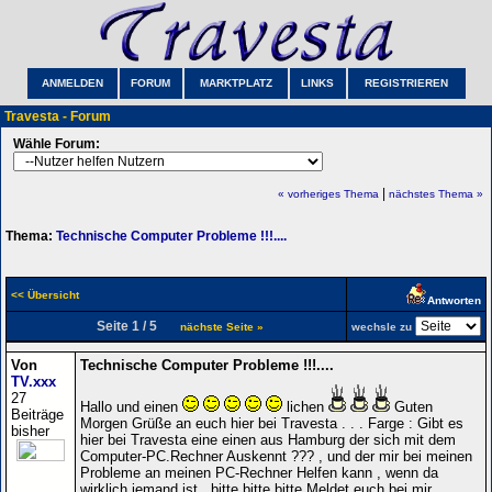
ANMELDEN
FORUM
MARKTPLATZ
LINKS
REGISTRIEREN
Travesta - Forum
Wähle Forum:
|
« vorheriges Thema
nächstes Thema »
Thema:
Technische Computer Probleme !!!....
<< Übersicht
Antworten
Seite 1 / 5
nächste Seite »
wechsle zu
Von
Technische Computer Probleme !!!....
TV.xxx
27
Hallo und einen
lichen
Guten
Beiträge
Morgen Grüße an euch hier bei Travesta . . . Farge : Gibt es
bisher
hier bei Travesta eine einen aus Hamburg der sich mit dem
Computer-PC.Rechner Auskennt ??? , und der mir bei meinen
Probleme an meinen PC-Rechner Helfen kann , wenn da
wirklich jemand ist , bitte bitte bitte Meldet euch bei mir ,