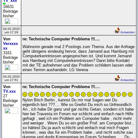
TV_xxx
16631
Beiträge
bisher
04.02.2020
um 17:19
Antworten
Von
re: Technische Computer Probleme !!!....
Verxxxx
Wahnsinn gerade mal 2 Postings zum Thema. Aus der Anfrage
xx
geht übrigens eindeutig hervor, dass Jamand aus Hamburg mit
3161
Computerkenntnissen angesprochen ist. Und kommt Jemand
Beiträge
aus Hamburg mit Computerkenntnissen? Dann bitte Kontakt
bisher
mit der TE aufnehmen und das Problem schildern lassen oder
einen Termin aushandeln. LG Verena
04.02.2020
um 17:51
Antworten
Von
re: Technische Computer Probleme !!!....
TV.xxx
27
Nylon Bitch Berlin , kannst Du mir mal Sagen wer Du
Beiträge
eigentlich bist ???.... Wie so Greifst Du mich so Unfreundlich
bisher
An , ich habe Dir ganz und gar nichts Getan, sondern ich habe
hier bei Travesta im Forum nur schlicht und einfach nach Hilfe
gefragt , weil ich ein Problem am Computer habe , nicht mehr
und weniger . Wenn Du so ein großer Prof. am Computer bist ,
so hättest Du ja auch schlicht und einfach mal mich Fragen
können , was das für ein Problem habe , und nicht solche sau
dumme und doofe Kommentare im Forum Schreiben . . . Du