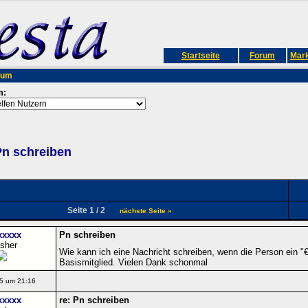
Startseite
Forum
Mark
rum
m:
n schreiben
Seite 1 / 2
nächste Seite »
xxxxx
Pn schreiben
isher
Wie kann ich eine Nachricht schreiben, wenn die Person ein "€"
Basismitglied. Vielen Dank schonmal
5 um 21:16
xxxxx
re: Pn schreiben