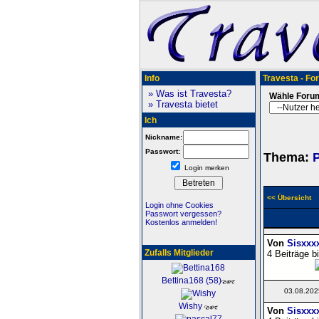
Info
Travesta - Fo
» Was ist Travesta?
Wähle Foru
» Travesta bietet
Ich
Nickname:
Passwort:
Thema:
P
Login merken
<< Übersicht
Login ohne Cookies
Passwort vergessen?
Kostenlos anmelden!
Von
Sisxxx
Zufalls Mitglieder
4 Beiträge b
Bettina168 (58)
03.08.202
Wishy
Von
Sisxxx