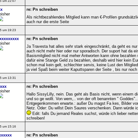
5 um 22:07
xx
re: Pn schreiben
bisher
Als nichtbezahlendes Mitglied kann man €-Profilen grundsätzli
auch nur die erste Seite
5 um 19:23
xxxxxxxxx
re: Pn schreiben
bisher
Ja Travesta hat alles sehr stark eingeschränkt, da geht es nu
auch nicht mehr hier oder nur sporadisch. Der suport hat da ei
Basismitglied nicht mal meher Antworten kann ohne bezahlen u
dafür eine Stange Geld zu bezahlen, deshalb wird hier kein Eur
schon mal kein gelt, schlechter servis, keine Lust den Mitglie
ja viel Spaß beim weiter Kaputtsparen der Seite , bis nur noch
5 um 13:31
xxxx
re: Pn schreiben
bisher
Hallo SissyLilly, nein. Das geht als Basis nicht, wenn einem d
und so ge wollt. Von wem,.. von der oft benannten " Goddes".
Entgegenkommen erwarte.: außer Du magst Fa kes, Bilder vo
Netz. Oder: Du willst Dein Saures verschenken. Dann würde ich
Edit: falls Du jemand Reales suchst, würde ich lieber net
schreiben!
5 um 15:16
xxxxxx
re: Pn schreiben