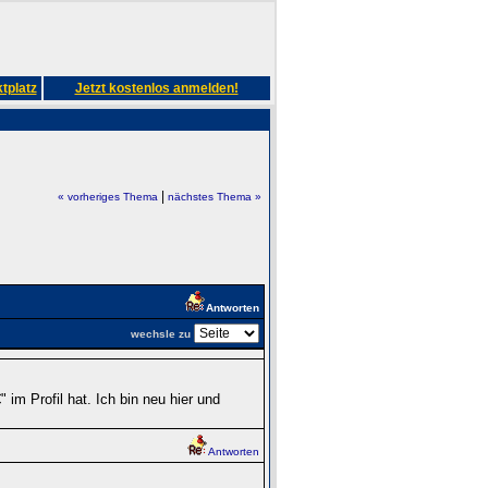
tplatz
Jetzt kostenlos anmelden!
|
« vorheriges Thema
nächstes Thema »
Antworten
wechsle zu
 im Profil hat. Ich bin neu hier und
Antworten