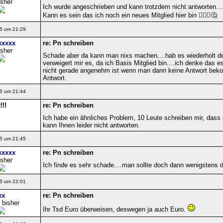
isher
Ich wurde angeschrieben und kann trotzdem nicht antworten....
Kann es sein das ich noch ein neues Mitglied hier bin 🤷🏼‍♀️🤔
5 um 21:29
xxxxx
re: Pn schreiben
isher
Schade aber da kann man nixs machen....hab es wiederholt d
verweigert mir es, da ich Basis Mitglied bin....ich denke das 
nicht gerade angenehm ist wenn man dann keine Antwort beko
Antwort.
5 um 21:44
!!
re: Pn schreiben
Ich habe ein ähnliches Problem, 10 Leute schreiben mir, dass 
kann Ihnen leider nicht antworten.
5 um 21:45
xxxxx
re: Pn schreiben
isher
Ich finde es sehr schade....man sollte doch dann wenigstens d
5 um 22:01
xx
re: Pn schreiben
 bisher
Ihr Tsd Euro überweisen, deswegen ja auch Euro.