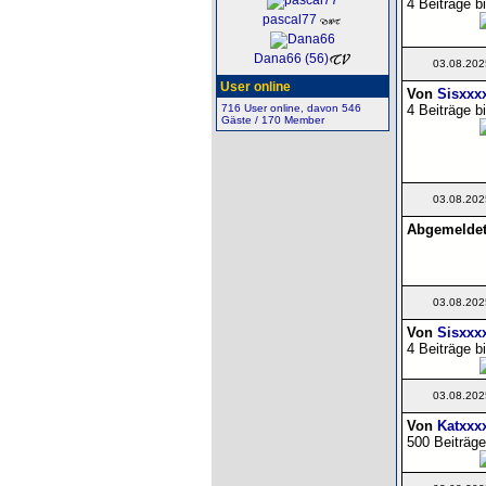
4 Beiträge b
pascal77
Dana66 (56)
03.08.202
User online
Von
Sisxxx
4 Beiträge b
716 User online, davon 546
Gäste / 170 Member
03.08.202
Abgemeldet!
03.08.202
Von
Sisxxx
4 Beiträge b
03.08.202
Von
Katxxx
500 Beiträge