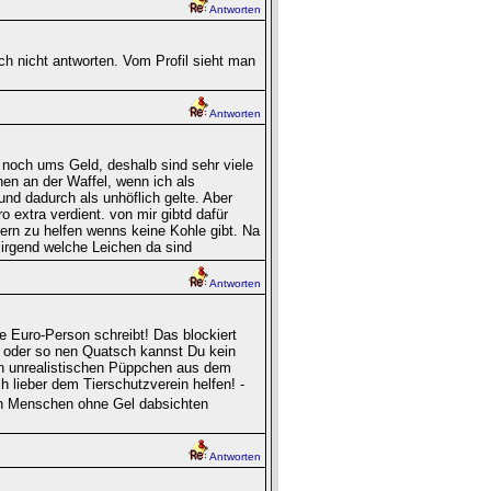
Antworten
ch nicht antworten. Vom Profil sieht man
Antworten
r noch ums Geld, deshalb sind sehr viele
nen an der Waffel, wenn ich als
nd dadurch als unhöflich gelte. Aber
o extra verdient. von mir gibtd dafür
dern zu helfen wenns keine Kohle gibt. Na
 irgend welche Leichen da sind
Antworten
ie Euro-Person schreibt! Das blockiert
. oder so nen Quatsch kannst Du kein
n unrealistischen Püppchen aus dem
 lieber dem Tierschutzverein helfen! -
ten Menschen ohne Gel dabsichten
Antworten