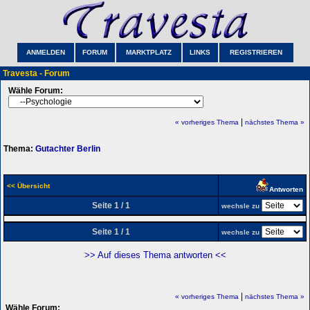
ANMELDEN
FORUM
MARKTPLATZ
LINKS
REGISTRIEREN
Travesta - Forum
Wähle Forum:
|
« vorheriges Thema
nächstes Thema »
Thema:
Gutachter Berlin
<< Übersicht
Antworten
Seite 1 / 1
wechsle zu
Seite 1 / 1
wechsle zu
>> Auf dieses Thema antworten <<
|
« vorheriges Thema
nächstes Thema »
Wähle Forum: