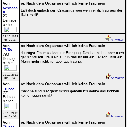
Von
re: Nach dem Orgasmus will ich keine Frau sein
swexxxx
Laß doch einfach den Oragsmus weg wenn er dich so aus der
x
Bahn wirft!
26
Beiträge
bisher
22.10.2012
um 19:27
Antworten
Von
re: Nach dem Orgasmus will ich keine Frau sein
TVRx
du trägst Frauenkleider zur Erregung. Das hat nichts aber auch
793
gar nichts mit Frausein zu tun das ist nur ein Fetisch. Bist ein
Beiträge
Mann mehr nicht, ist aber auch so io.
bisher
22.10.2012
um 19:41
Antworten
Von
re: Nach dem Orgasmus will ich keine Frau sein
Tinxxx
manche sind hier ganz schön gemein ich denke das können
221
keine frauen sein!?
Beiträge
bisher
22.10.2012
um 19:50
Antworten
Von
re: Nach dem Orgasmus will ich keine Frau sein
Tinxxx