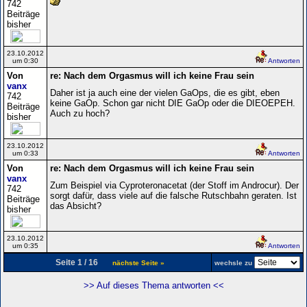
742
Beiträge
bisher
23.10.2012
um 0:30
Antworten
Von
re: Nach dem Orgasmus will ich keine Frau sein
vanx
Daher ist ja auch eine der vielen GaOps, die es gibt, eben
742
keine GaOp. Schon gar nicht DIE GaOp oder die DIEOEPEH.
Beiträge
Auch zu hoch?
bisher
23.10.2012
um 0:33
Antworten
Von
re: Nach dem Orgasmus will ich keine Frau sein
vanx
Zum Beispiel via Cyproteronacetat (der Stoff im Androcur). Der
742
sorgt dafür, dass viele auf die falsche Rutschbahn geraten. Ist
Beiträge
das Absicht?
bisher
23.10.2012
um 0:35
Antworten
Seite 1 / 16
nächste Seite »
wechsle zu
>> Auf dieses Thema antworten <<