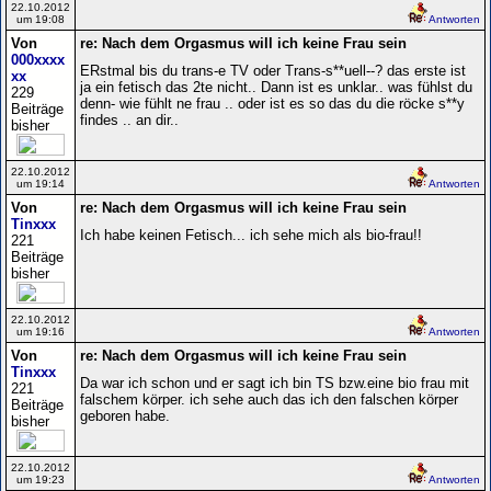
22.10.2012
um 19:08
Antworten
Von
re: Nach dem Orgasmus will ich keine Frau sein
000xxxx
ERstmal bis du trans-e TV oder Trans-s**uell--? das erste ist
xx
ja ein fetisch das 2te nicht.. Dann ist es unklar.. was fühlst du
229
denn- wie fühlt ne frau .. oder ist es so das du die röcke s**y
Beiträge
findes .. an dir..
bisher
22.10.2012
um 19:14
Antworten
Von
re: Nach dem Orgasmus will ich keine Frau sein
Tinxxx
Ich habe keinen Fetisch... ich sehe mich als bio-frau!!
221
Beiträge
bisher
22.10.2012
um 19:16
Antworten
Von
re: Nach dem Orgasmus will ich keine Frau sein
Tinxxx
Da war ich schon und er sagt ich bin TS bzw.eine bio frau mit
221
falschem körper. ich sehe auch das ich den falschen körper
Beiträge
geboren habe.
bisher
22.10.2012
um 19:23
Antworten