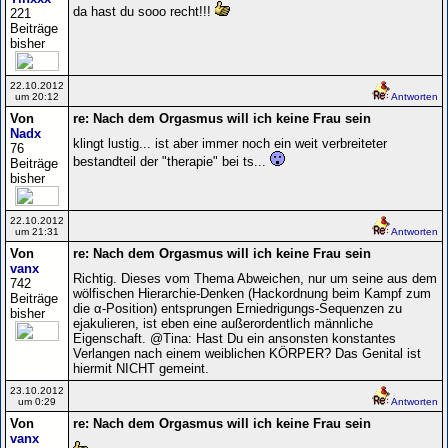
da hast du sooo recht!!!
221
Beiträge
bisher
22.10.2012
um 20:12
Antworten
Von
re: Nach dem Orgasmus will ich keine Frau sein
Nadx
klingt lustig... ist aber immer noch ein weit verbreiteter
76
bestandteil der "therapie" bei ts...
Beiträge
bisher
22.10.2012
um 21:31
Antworten
Von
re: Nach dem Orgasmus will ich keine Frau sein
vanx
Richtig. Dieses vom Thema Abweichen, nur um seine aus dem
742
wölfischen Hierarchie-Denken (Hackordnung beim Kampf zum
Beiträge
die α-Position) entsprungen Erniedrigungs-Sequenzen zu
bisher
ejakulieren, ist eben eine außerordentlich männliche
Eigenschaft. @Tina: Hast Du ein ansonsten konstantes
Verlangen nach einem weiblichen KÖRPER? Das Genital ist
hiermit NICHT gemeint.
23.10.2012
um 0:29
Antworten
Von
re: Nach dem Orgasmus will ich keine Frau sein
vanx