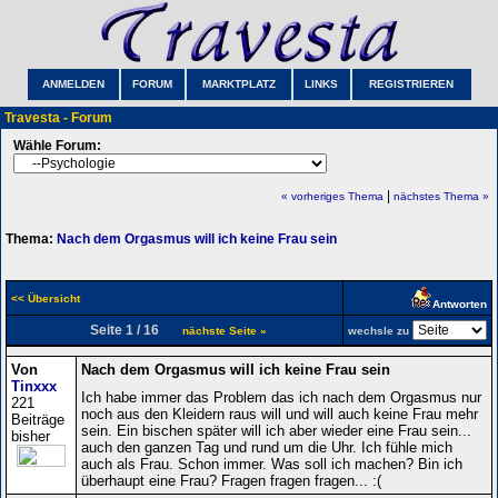
ANMELDEN
FORUM
MARKTPLATZ
LINKS
REGISTRIEREN
Travesta - Forum
Wähle Forum:
|
« vorheriges Thema
nächstes Thema »
Thema:
Nach dem Orgasmus will ich keine Frau sein
<< Übersicht
Antworten
Seite 1 / 16
nächste Seite »
wechsle zu
Von
Nach dem Orgasmus will ich keine Frau sein
Tinxxx
Ich habe immer das Problem das ich nach dem Orgasmus nur
221
noch aus den Kleidern raus will und will auch keine Frau mehr
Beiträge
sein. Ein bischen später will ich aber wieder eine Frau sein...
bisher
auch den ganzen Tag und rund um die Uhr. Ich fühle mich
auch als Frau. Schon immer. Was soll ich machen? Bin ich
überhaupt eine Frau? Fragen fragen fragen... :(