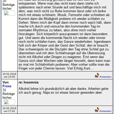
20
entspannen. Wenn man das nicht kann dann stehe ich
Beiträge
spätestens nach einer Stunde auf und beschäftige mich mit
bisher
dem, was mich nicht zu Ruhe kommen lässt oder ich lenke
mich mit etwas schönem, Musik, Fernsehn oder schreiben ab.
Kommt dann die Müdigkeit probiere ich wieder schlafen zu
Gehen. Wenn mich der Kopf dann immer noch wach hält, dann
mache ich durch und versuche den kommenden Tag im
normalen Rhythmus zu leben, also ohne mich vorher
hinzulegen. Sich körperlich auszupowern ist dann besonders
gut. Und wenn die kommende Nacht ich wieder oder immer
noch nicht schlafen kann, das Ganze wiederholen. Irgendwann
holt sich der Körper und der Geist den Schlaf, den er braucht.
Das schwierigste ist die Disziplin den Tag ohne Schlaf gut zu
überstehen und mit dem Schlafmangel auf die Überreizung
nicht mit Alkohol oder Drogen zu reagieren. Erst wenn das
Ganze sich über Wochen oder länger hinzieht, dann kann man
es mal mir Schlafmitteln probieren. Aber vorher sollte man die
Finger von jeder Chemie lassen. Viel Erfolg,Xuni...
15.02.2019
um 13:55
Antworten
Von
re: Insomnia
Froxx
Alkohol lehne ich grundsätzlich ab aber danke. Arbeiten gehe
31
ich auch genug. Naja es ist etwas besser geworden aber.
Beiträge
bisher
15.02.2019
um 17:42
Antworten