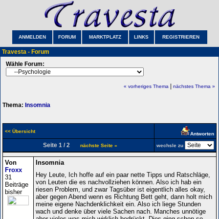
ANMELDEN
FORUM
MARKTPLATZ
LINKS
REGISTRIEREN
Travesta - Forum
Wähle Forum:
|
« vorheriges Thema
nächstes Thema »
Thema:
Insomnia
<< Übersicht
Antworten
Seite 1 / 2
nächste Seite »
wechsle zu
Von
Insomnia
Froxx
Hey Leute, Ich hoffe auf ein paar nette Tipps und Ratschläge,
31
von Leuten die es nachvollziehen können. Also ich hab ein
Beiträge
riesen Problem, und zwar Tagsüber ist eigentlich alles okay,
bisher
aber gegen Abend wenn es Richtung Bett geht, dann holt mich
meine eigene Nachdenklichkeit ein. Also ich liege Stunden
wach und denke über viele Sachen nach. Manches unnötige
aber vieles was mich wirklich bedrückt. Dies ging schon so