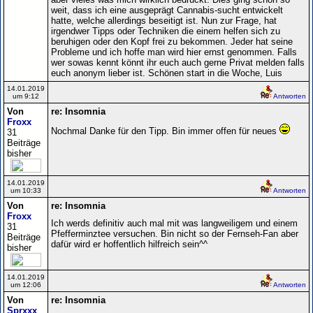
weit, dass ich eine ausgeprägt Cannabis-sucht entwickelt
hatte, welche allerdings beseitigt ist. Nun zur Frage, hat
irgendwer Tipps oder Techniken die einem helfen sich zu
beruhigen oder den Kopf frei zu bekommen. Jeder hat seine
Probleme und ich hoffe man wird hier ernst genommen. Falls
wer sowas kennt könnt ihr euch auch gerne Privat melden falls
euch anonym lieber ist. Schönen start in die Woche, Luis
14.01.2019
um 9:12
Antworten
Von
re: Insomnia
Froxx
Nochmal Danke für den Tipp. Bin immer offen für neues
31
Beiträge
bisher
14.01.2019
um 10:33
Antworten
Von
re: Insomnia
Froxx
Ich werds definitiv auch mal mit was langweiligem und einem
31
Pfefferminztee versuchen. Bin nicht so der Fernseh-Fan aber
Beiträge
dafür wird er hoffentlich hilfreich sein^^
bisher
14.01.2019
um 12:06
Antworten
Von
re: Insomnia
Sprxxx