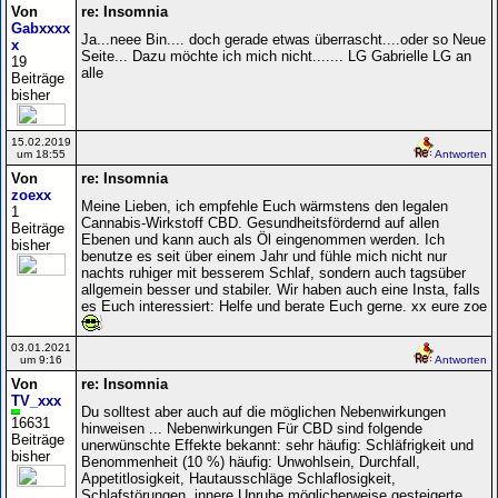
Von
re: Insomnia
Gabxxxx
Ja...neee Bin.... doch gerade etwas überrascht....oder so Neue
x
Seite... Dazu möchte ich mich nicht....... LG Gabrielle LG an
19
alle
Beiträge
bisher
15.02.2019
um 18:55
Antworten
Von
re: Insomnia
zoexx
Meine Lieben, ich empfehle Euch wärmstens den legalen
1
Cannabis-Wirkstoff CBD. Gesundheitsfördernd auf allen
Beiträge
Ebenen und kann auch als Öl eingenommen werden. Ich
bisher
benutze es seit über einem Jahr und fühle mich nicht nur
nachts ruhiger mit besserem Schlaf, sondern auch tagsüber
allgemein besser und stabiler. Wir haben auch eine Insta, falls
es Euch interessiert: Helfe und berate Euch gerne. xx eure zoe
03.01.2021
um 9:16
Antworten
Von
re: Insomnia
TV_xxx
Du solltest aber auch auf die möglichen Nebenwirkungen
16631
hinweisen ... Nebenwirkungen Für CBD sind folgende
Beiträge
unerwünschte Effekte bekannt: sehr häufig: Schläfrigkeit und
bisher
Benommenheit (10 %) häufig: Unwohlsein, Durchfall,
Appetitlosigkeit, Hautausschläge Schlaflosigkeit,
Schlafstörungen, innere Unruhe möglicherweise gesteigerte