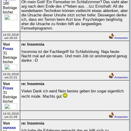
Oh mein Gott! Ein Fernseher im Schlafzimmer? Das sieht aber
180
arg nach dem Ende des s**leben aus....tzz Ernsthaft: All die
Beiträge
wunderbaren Techniken können vielleicht etwas ablenken, aber
bisher
die Ursache dieser Unruhe sitzt sicher tiefer. Deswegen denke
ich, dass ein Termin beim Arzt bzw. Psychologen langfristig
eher die Ursache zu finden hilft als langweiliges
Fernsehprogramm.
14.01.2019
um 18:10
Antworten
Von
re: Insomnia
Froxx
Insomnia ist der Fachbegriff für Schlafstörung. Naja heute
31
Nacht mal auf ein neues. Und mein Job ist anstrengend genug
Beiträge
danke :-D
bisher
14.01.2019
um 21:21
Antworten
Von
re: Insomnia
Froxx
Vielen Dank ich werd Nein bestes geben bin sogar eigentlich
31
recht müde. Machts gut
Beiträge
bisher
14.01.2019
um 21:29
Antworten
Von
re: Insomnia
xunxxx
Ich habe die Erfahrung gemacht das es hilft sich zu