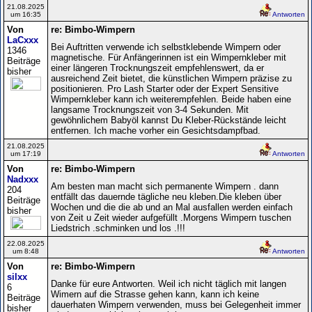
21.08.2025
um 16:35
Antworten
Von
re: Bimbo-Wimpern
LaCxxx
Bei Auftritten verwende ich selbstklebende Wimpern oder
1346
magnetische. Für Anfängerinnen ist ein Wimpernkleber mit
Beiträge
einer längeren Trocknungszeit empfehlenswert, da er
bisher
ausreichend Zeit bietet, die künstlichen Wimpern präzise zu
positionieren. Pro Lash Starter oder der Expert Sensitive
Wimpernkleber kann ich weiterempfehlen. Beide haben eine
langsame Trocknungszeit von 3-4 Sekunden. Mit
gewöhnlichem Babyöl kannst Du Kleber-Rückstände leicht
entfernen. Ich mache vorher ein Gesichtsdampfbad.
21.08.2025
um 17:19
Antworten
Von
re: Bimbo-Wimpern
Nadxxx
Am besten man macht sich permanente Wimpern . dann
204
entfällt das dauernde tägliche neu kleben.Die kleben über
Beiträge
Wochen und die die ab und an Mal ausfallen werden einfach
bisher
von Zeit u Zeit wieder aufgefüllt .Morgens Wimpern tuschen
Liedstrich .schminken und los .!!!
22.08.2025
um 8:48
Antworten
Von
re: Bimbo-Wimpern
silxx
Danke für eure Antworten. Weil ich nicht täglich mit langen
6
Wimern auf die Strasse gehen kann, kann ich keine
Beiträge
dauerhaten Wimpern verwenden, muss bei Gelegenheit immer
bisher