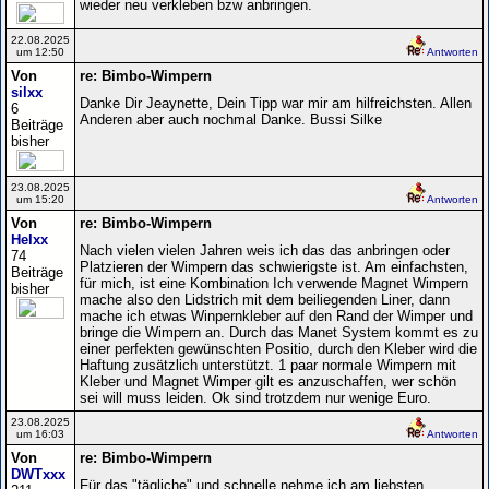
wieder neu verkleben bzw anbringen.
22.08.2025
um 12:50
Antworten
Von
re: Bimbo-Wimpern
silxx
Danke Dir Jeaynette, Dein Tipp war mir am hilfreichsten. Allen
6
Anderen aber auch nochmal Danke. Bussi Silke
Beiträge
bisher
23.08.2025
um 15:20
Antworten
Von
re: Bimbo-Wimpern
Helxx
Nach vielen vielen Jahren weis ich das das anbringen oder
74
Platzieren der Wimpern das schwierigste ist. Am einfachsten,
Beiträge
für mich, ist eine Kombination Ich verwende Magnet Wimpern
bisher
mache also den Lidstrich mit dem beiliegenden Liner, dann
mache ich etwas Winpernkleber auf den Rand der Wimper und
bringe die Wimpern an. Durch das Manet System kommt es zu
einer perfekten gewünschten Positio, durch den Kleber wird die
Haftung zusätzlich unterstützt. 1 paar normale Wimpern mit
Kleber und Magnet Wimper gilt es anzuschaffen, wer schön
sei will muss leiden. Ok sind trotzdem nur wenige Euro.
23.08.2025
um 16:03
Antworten
Von
re: Bimbo-Wimpern
DWTxxx
Für das "tägliche" und schnelle nehme ich am liebsten