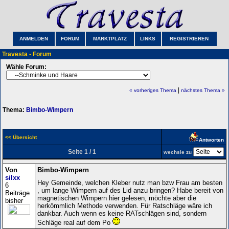
ANMELDEN
FORUM
MARKTPLATZ
LINKS
REGISTRIEREN
Travesta - Forum
Wähle Forum:
|
« vorheriges Thema
nächstes Thema »
Thema:
Bimbo-Wimpern
<< Übersicht
Antworten
Seite 1 / 1
wechsle zu
Von
Bimbo-Wimpern
silxx
Hey Gemeinde, welchen Kleber nutz man bzw Frau am besten
6
, um lange Wimpern auf des Lid anzu bringen? Habe bereit von
Beiträge
magnetischen Wimpern hier gelesen, möchte aber die
bisher
herkömmlich Methode verwenden. Für Ratschläge wäre ich
dankbar. Auch wenn es keine RATschlägen sind, sondern
Schläge real auf dem Po