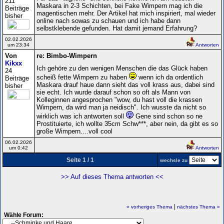
211
Maskara in 2-3 Schichten, bei Fake Wimpern mag ich die
Beiträge
magentischen mehr. Der Artikel hat mich inspiriert, mal wieder
bisher
online nach sowas zu schauen und ich habe dann
selbstklebende gefunden. Hat damit jemand Erfahrung?
02.02.2026
um 23:34
Antworten
Von
re: Bimbo-Wimpern
Kikxx
Ich gehöre zu den wenigen Menschen die das Glück haben
24
scheiß fette Wimpern zu haben
wenn ich da ordentlich
Beiträge
Maskara drauf haue dann sieht das voll krass aus, dabei sind
bisher
sie echt. Ich wurde darauf schon so oft als Mann von
Kolleginnen angesprochen "wow, du hast voll die krassen
Wimpern, da wird man ja neidisch". Ich wusste da nicht so
wirklich was ich antworten soll
Gene sind schon so ne
Prostituierte, ich wollte 35cm Schw***, aber nein, da gibt es so
große Wimpern....voll cool
06.02.2026
um 0:42
Antworten
Seite 1 / 1
wechsle zu
>> Auf dieses Thema antworten <<
|
« vorheriges Thema
nächstes Thema »
Wähle Forum: