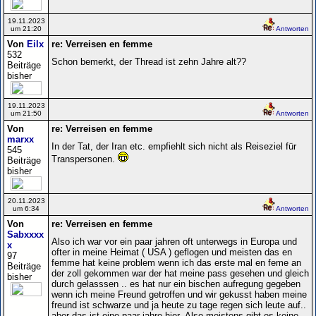
19.11.2023
um 21:20
Antworten
Von
Eilx
re: Verreisen en femme
532
Schon bemerkt, der Thread ist zehn Jahre alt??
Beiträge
bisher
19.11.2023
um 21:50
Antworten
Von
re: Verreisen en femme
marxx
In der Tat, der Iran etc. empfiehlt sich nicht als Reiseziel für
545
Transpersonen.
Beiträge
bisher
20.11.2023
um 6:34
Antworten
Von
re: Verreisen en femme
Sabxxxx
Also ich war vor ein paar jahren oft unterwegs in Europa und
x
ofter in meine Heimat ( USA ) geflogen und meisten das en
97
femme hat keine problem wenn ich das erste mal en feme an
Beiträge
der zoll gekommen war der hat meine pass gesehen und gleich
bisher
durch gelasssen .. es hat nur ein bischen aufregung gegeben
wenn ich meine Freund getroffen und wir gekusst haben meine
freund ist schwarze und ja heute zu tage regen sich leute auf..
aber das ist eine paar jahre hier..Also meistens gibt es keine