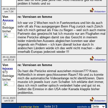
problen it hotels und so
20.11.2023
um 7:24
Antworten
Von
re: Verreisen en femme
Annxxx
Ich war vor 2 Wochen noch in Fuerteventura und bin da auch
72
sehr oft als Frau ausgegangen Beim Flug zurück nach Zürich
Beiträge
hab ich mich getraut als Frau zu fliegen – weil sich auch meine
bisher
Partnerin das gewünscht hat Ich musste nur am Flughafen mal
meine Perücke ablegen damit sie das Gesicht in meinem
leider männlichen Ausweis abgleichen konnten war aber
nirgends ein Problem – ich kam überall locker durch In
arabischen Ländern würde ich das wohl nicht machen – aber
innerhalb Europas jederzeit wieder !!!
20.11.2023
um 20:14
Antworten
Von
re: Verreisen en femme
tvjxxxx
Du hast die Perücke einmal ausziehen müssen??? Krass.
973
Hoffentlich in einem geschlossenen Raum? Ab und zu konnte
Beiträge
mich die automatische Videoanlange nicht identifzieren. Dann
bisher
musste ich jeweils kurz zum Schalter. Ich erklärte dort immer,
dass ich mich seither optisch verändert habe und gut ist es.
Selbst die Einreise in den USA oder Kanada klappte bisher
problemlos.
23.11.2023
um 0:16
Antworten
Seite 3 / 3
« vorherige Seite
wechsle zu