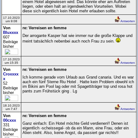
einem Hotel abgewiesen wird. Das könnte eher am Auftreten
liegen, oder eben halt an irgendwelchen Vorurteilen. Wobei
diese sich eigentlich kein Hotel mehr erlauben sollte.
17.10.2023
um 9:08
Antworten
Von
re: Verreisen en femme
Bluxxxx
Der arrogante Kasper hat wie immer nur die große Klappe und
607
meint tatsächlich nebenbei auch noch Frau zu sein.
Beiträge
bisher
17.10.2023
um 15:35
Antworten
Von
re: Verreisen en femme
Croxxxx
Ich komme gerade vom Urlaub aus Grand canaria. Und es war
x
auch ein fünf Sterne Riu Hotel . Hatte kein Problem obwohl ich
52
im Bikini am Pool lag oder mit Spagettiträger top und rosa hot
Beiträge
pants zum Frühstück ging . Lg
bisher
18.10.2023
um 7:47
Antworten
Von
re: Verreisen en femme
00cxxx
Ganz einfach: Ein Hotel möchte Geld verdienen!! Denen ist
331
eigentlich -scheissegal- ob da ein Mann, eine Frau, oder ein
Beiträge
Alien steht. Also, keine Angst, da passiert gar nichts!!
bisher