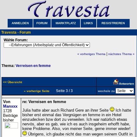
ANMELDEN
FORUM
MARKTPLATZ
LINKS
REGISTRIEREN
Travesta - Forum
Wähle Forum:
|
« vorheriges Thema
nächstes Thema »
Thema:
Verreisen en femme
<< Übersicht
Antworten
Seite 3 / 3
« vorherige Seite
wechsle zu
Von
re: Verreisen en femme
Manxxx
Julia hatte aber auch Richard Gere an ihrer Seite
Ich hatte
1728
bisher erst einmal das Vergnügen en femme in ein Hotel
Beiträge
einzudecken bzw dort zu verweilen. Ich war natürlich etwas
bisher
nervös, aber es gab, wie ich es auch insgeheim erhofft habe,
keine Probleme. Also, von meiner Seite, gerne immer wieder!
Übrigens, ich glaube nicht das man wegen seinem Outfit in