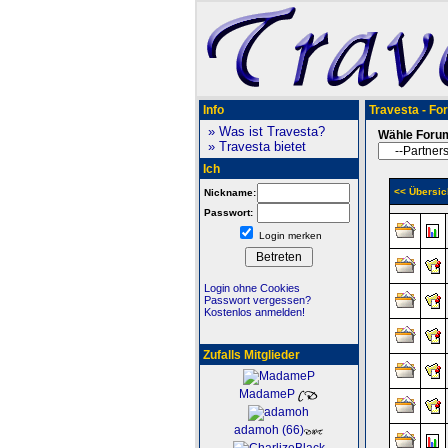
Info
Travesta - Fo
» Was ist Travesta?
Wähle Foru
» Travesta bietet
Ich
<< Übersic
Nickname:
Passwort:
Login merken
Login ohne Cookies
Passwort vergessen?
Kostenlos anmelden!
Zufalls Mitglieder
MadameP
adamoh (66)