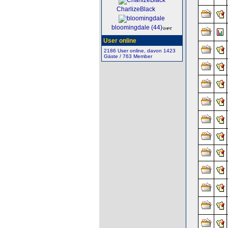
CharlizeBlack
bloomingdale (44)
User online
2186 User online, davon 1423
Gäste / 763 Member