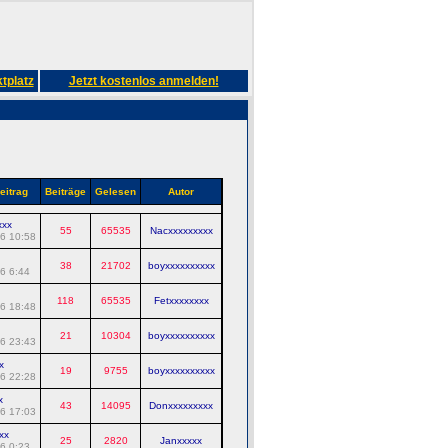
tplatz
Jetzt kostenlos anmelden!
eitrag
Beiträge
Gelesen
Autor
xxx
55
65535
Nacxxxxxxxxx
6 10:58
38
21702
boyxxxxxxxxxx
6 6:44
118
65535
Fetxxxxxxxx
6 18:48
21
10304
boyxxxxxxxxxx
6 23:43
x
19
9755
boyxxxxxxxxxx
6 22:28
x
43
14095
Donxxxxxxxxx
6 17:03
xx
25
2820
Janxxxxx
6 0:23