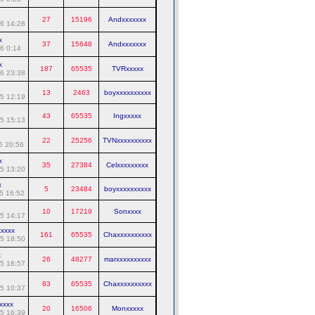
27
15196
Andxxxxxxx
6 14:28
x
37
15648
Andxxxxxxx
6 0:14
x
187
65535
TVRxxxxx
6 23:38
13
2463
boyxxxxxxxxxx
5 12:19
43
65535
Ingxxxxx
5 15:13
22
25256
TVNxxxxxxxxxx
5 20:56
x
35
27384
Celxxxxxxxxx
5 13:20
x
5
23484
boyxxxxxxxxxx
5 16:52
10
17219
Sonxxxx
5 14:17
xxxx
161
65535
Chaxxxxxxxxxx
5 18:50
x
26
48277
marxxxxxxxxxx
5 18:57
83
65535
Chaxxxxxxxxxx
5 10:37
xxxx
20
16506
Monxxxxx
5 16:39