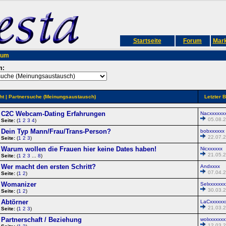
Startseite
Forum
Mark
rum
m:
ht
| Partnersuche (Meinungsaustausch)
Letzter B
C2C Webcam-Dating Erfahrungen
Nacxxxxxx
05.08.2
Seite:
(
1
2
3
4
)
Dein Typ Mann/Frau/Trans-Person?
bobxxxxxx
22.07.2
Seite:
(
1
2
3
)
Warum wollen die Frauen hier keine Dates haben!
Nicxxxxxx
21.05.2
Seite:
(
1
2
3
...
8
)
Wer macht den ersten Schritt?
Andxxxx
07.04.2
Seite:
(
1
2
)
Womanizer
Selxxxxxxx
30.03.2
Seite:
(
1
2
)
Abtörner
LaCxxxxxx
21.03.2
Seite:
(
1
2
3
)
Partnerschaft / Beziehung
wolxxxxxxx
12.03.2