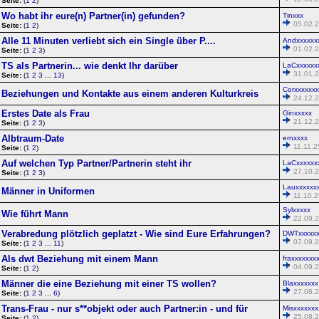
Seite:
(
1
2
)
Wo habt ihr eure(n) Partner(in) gefunden?
Tinxxx
05.02.2
Seite:
(
1
2
)
Alle 11 Minuten verliebt sich ein Single über P....
Andxxxxxx
01.02.2
Seite:
(
1
2
3
)
TS als Partnerin... wie denkt Ihr darüber
LaCxxxxxx
31.01.2
Seite:
(
1
2
3
...
13
)
Corxxxxxxx
Beziehungen und Kontakte aus einem anderen Kulturkreis
24.12.2
Erstes Date als Frau
Ginxxxxx
21.12.2
Seite:
(
1
2
3
)
Albtraum-Date
ernxxxx
11.11.2
Seite:
(
1
2
)
Auf welchen Typ Partner/Partnerin steht ihr
LaCxxxxxx
27.10.2
Seite:
(
1
2
3
)
Lauxxxxxx
Männer in Uniformen
11.10.2
Sylxxxxx
Wie führt Mann
22.09.2
Verabredung plötzlich geplatzt - Wie sind Eure Erfahrungen?
DWTxxxxxx
07.09.2
Seite:
(
1
2
3
...
11
)
Als dwt Beziehung mit einem Mann
fraxxxxxxx
04.09.2
Seite:
(
1
2
)
Männer die eine Beziehung mit einer TS wollen?
Blaxxxxxxx
27.08.2
Seite:
(
1
2
3
...
6
)
Trans-Frau - nur s**objekt oder auch Partner:in - und für
Misxxxxxxx
25.08.2
Seite:
(
1
2
)