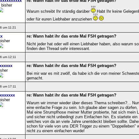
xxxxxxxxxx
re: Wann habt ihr das erste Mal FSH getragen?
 bisher
Warum schreibt Ihr ständig darüber
Habt Ihr keine Gelegen
oder für euren Liebhaber anzuziehen
6 um 11:21
xx
re: Wann habt ihr das erste Mal FSH getragen?
bisher
Nicht jeder hat oder will einen Liebhaber haben, also warum so
finden den Thread sehr interessant.
6 um 12:11
xxxxxx
re: Wann habt ihr das erste Mal FSH getragen?
isher
Bei mir war es mit zwölf, da habe ich die von meiner Schwest
gemacht.
6 um 17:11
xxxxxxx
re: Wann habt ihr das erste Mal FSH getragen?
bisher
Warum wir immer wieder über dieses Thema schreiben?... Nun j
eine einfache Frage zu sein. Ich glaube aber sagen zu dürfen
Mal eine Strumpfhose meiner Mutter probierte, hat sich mein L
und sicher nicht unbedingt zum Einfachen hin. Es startete ein 
welches von da an viele Jahre unentdeckt bleiben sollte. Dah
schon für viele von uns DER Trigger zu einem "Doppelleben" w
nicht zu einem einfachen wurde!