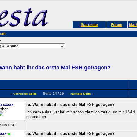
Startseite
Forum
Mark
rum
m:
ann habt ihr das erste Mal FSH getragen?
Seite 14 / 15
« vorherige Seite
nächste Seite »
xxxxxxx
re: Wann habt ihr das erste Mal FSH getragen?
isher
Ich denke das war bei mir schon ziemlich zeitig, so mit 13-1
genommen.
6 um 12:37
xxxx
re: Wann habt ihr das erste Mal FSH getragen?