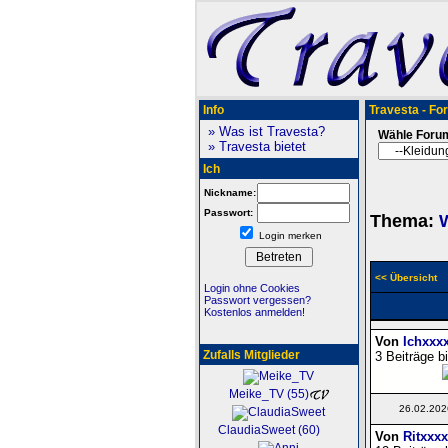
Info
Travesta - Fo
» Was ist Travesta?
Wähle Foru
» Travesta bietet
Ich
Nickname:
Passwort:
Thema:
W
Login merken
<< Übersicht
Login ohne Cookies
Passwort vergessen?
Kostenlos anmelden!
Von
Ichxxx
Zufalls Mitglieder
3 Beiträge b
Meike_TV (55)
26.02.202
ClaudiaSweet (60)
Von
Ritxxx