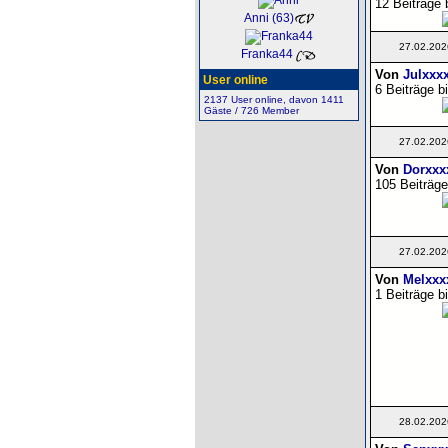
12 Beiträge 
Anni (63)
27.02.202
Franka44
Von
Julxxx
User online
6 Beiträge b
2137 User online, davon 1411
Gäste / 726 Member
27.02.202
Von
Dorxxx
105 Beiträge
27.02.202
Von
Melxxx
1 Beiträge b
28.02.202