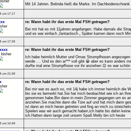
bisher
Mit 14 Jahren. Belinda hieß die Marke. Im Dachbodenschrank
6 um 17:17
xxx
re: Wann habt ihr das erste Mal FSH getragen?
isher
Bei mir hat es mit 11jahren angefangen. Habe damals die Str
und es war einfach „fantastisch „ Später kamen dann noch Min
6 um 17:29
xxxx
re: Wann habt ihr das erste Mal FSH getragen?
 bisher
Ich habe heimlich Mutter und Omas Strumpfhosen angezogen h
werde .... Und es den ar*** voll gibt 😀 aber es kann anders 
durfte mal eine Strumpfhose vor ihr anziehen 😉 es war schön
6 um 21:08
x
re: Wann habt ihr das erste Mal FSH getragen?
isher
Bei mir war es auch so, mit 14j habe ich immer heimlich die
bis sie es bemerkt hat.Sie hat mich beobachtet wie ich an Ih
genommen habe.Bin dann in mein Zimmer gegangen um es an z
anziehen.Sie machte dann die Türe auf und hat mich dann gese
ist dann an mich heran getreten und fing an mich zu streichel
Spielen was wir auch gemacht haben,ich hatte bis dahin keine A
ich.Hatten dann lange zeit unsern Spaß.Melly bin ich heute
6 um 10:49