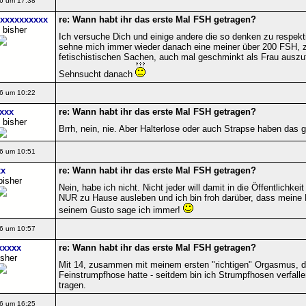
6 um 17:38
xxxxxxxxxx
re: Wann habt ihr das erste Mal FSH getragen?
 bisher
Ich versuche Dich und einige andere die so denken zu respekt
sehne mich immer wieder danach eine meiner über 200 FSH,
fetischistischen Sachen, auch mal geschminkt als Frau auszut
Sehnsucht danach
6 um 10:22
xxx
re: Wann habt ihr das erste Mal FSH getragen?
 bisher
Brrh, nein, nie. Aber Halterlose oder auch Strapse haben das 
6 um 10:51
xx
re: Wann habt ihr das erste Mal FSH getragen?
bisher
Nein, habe ich nicht. Nicht jeder will damit in die Öffentlichke
NUR zu Hause ausleben und ich bin froh darüber, dass meine 
seinem Gusto sage ich immer!
6 um 10:57
xxxxx
re: Wann habt ihr das erste Mal FSH getragen?
isher
Mit 14, zusammen mit meinem ersten "richtigen" Orgasmus, d
Feinstrumpfhose hatte - seitdem bin ich Strumpfhosen verfalle
tragen.
6 um 16:25