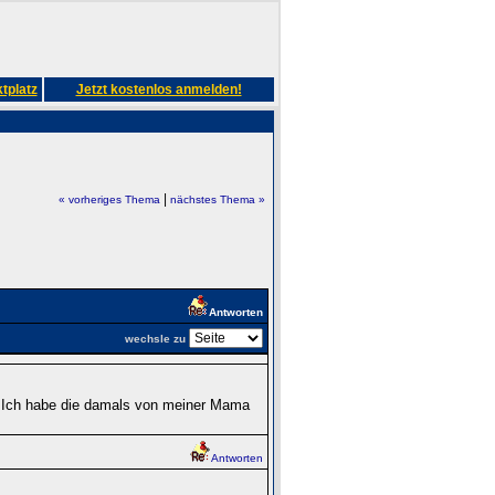
tplatz
Jetzt kostenlos anmelden!
|
« vorheriges Thema
nächstes Thema »
Antworten
wechsle zu
4. Ich habe die damals von meiner Mama
Antworten