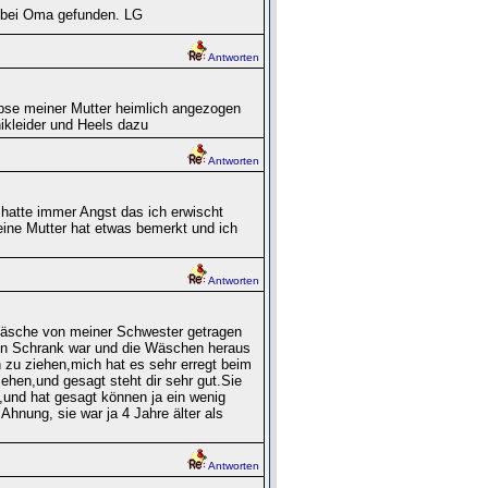
 bei Oma gefunden. LG
Antworten
apse meiner Mutter heimlich angezogen
ikleider und Heels dazu
Antworten
atte immer Angst das ich erwischt
meine Mutter hat etwas bemerkt und ich
Antworten
 Wäsche von meiner Schwester getragen
ren Schrank war und die Wäschen heraus
u ziehen,mich hat es sehr erregt beim
hen,und gesagt steht dir sehr gut.Sie
n,und hat gesagt können ja ein wenig
hnung, sie war ja 4 Jahre älter als
Antworten