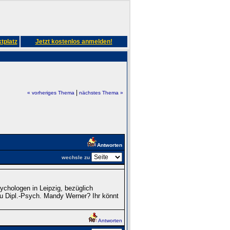
tplatz
Jetzt kostenlos anmelden!
|
« vorheriges Thema
nächstes Thema »
Antworten
wechsle zu
ychologen in Leipzig, bezüglich
au Dipl.-Psych. Mandy Werner? Ihr könnt
Antworten