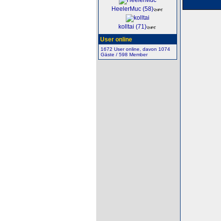
HeelerMuc (58)
kolltai (71)
User online
1672 User online, davon 1074
Gäste / 598 Member