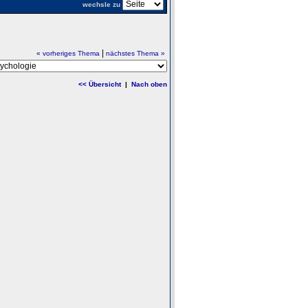
wechsle zu
|
« vorheriges Thema
nächstes Thema »
<< Übersicht
|
Nach oben