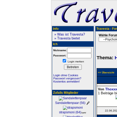
Info
Travesta - Fo
» Was ist Travesta?
Wähle Foru
» Travesta bietet
Ich
Nickname:
Passwort:
Thema:
H
Login merken
<< Übersicht
Login ohne Cookies
Passwort vergessen?
Kostenlos anmelden!
Von
Thoxxx
Zufalls Mitglieder
1 Beiträge b
Sandalettenpaar (56)
22.06.20
strapsmoni (64)