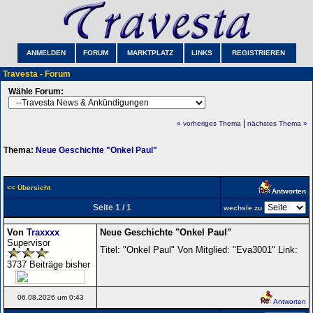
ANMELDEN
FORUM
MARKTPLATZ
LINKS
REGISTRIEREN
Travesta - Forum
Wähle Forum:
|
« vorheriges Thema
nächstes Thema »
Thema:
Neue Geschichte "Onkel Paul"
<< Übersicht
Antworten
Seite 1 / 1
wechsle zu
Von
Traxxxx
Neue Geschichte "Onkel Paul"
Supervisor
Titel: "Onkel Paul" Von Mitglied: "Eva3001" Link:
3737 Beiträge bisher
06.08.2026 um 0:43
Antworten