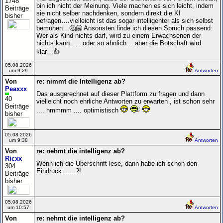
1748
bin ich nicht der Meinung. Viele machen es sich leicht, indem
Beiträge
sie nicht selber nachdenken, sondern direkt die KI
bisher
befragen….vielleicht ist das sogar intelligenter als sich selbst
bemühen…🤔🤗 Ansonsten finde ich diesen Spruch passend:
Wer als Kind nichts darf, wird zu einem Erwachsenen der
nichts kann……oder so ähnlich….aber die Botschaft wird
klar…👍
05.08.2026
um 9:29
Antworten
Von
re: nimmt die Intelligenz ab?
Peaxxx
Das ausgerechnet auf dieser Plattform zu fragen und dann
40
vielleicht noch ehrliche Antworten zu erwarten , ist schon sehr
Beiträge
.... hmmmm .... optimistisch
bisher
05.08.2026
um 9:38
Antworten
Von
re: nehmt die intelligenz ab?
Ricxx
Wenn ich die Überschrift lese, dann habe ich schon den
304
Eindruck.......?!
Beiträge
bisher
05.08.2026
um 10:57
Antworten
Von
re: nehmt die intelligenz ab?