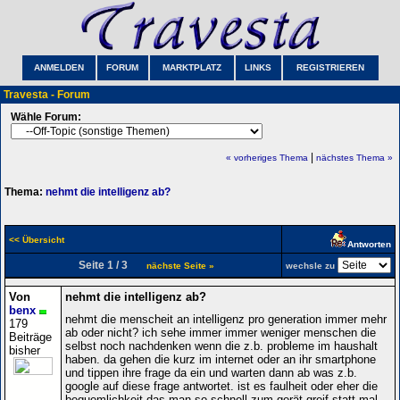
ANMELDEN
FORUM
MARKTPLATZ
LINKS
REGISTRIEREN
Travesta - Forum
Wähle Forum:
|
« vorheriges Thema
nächstes Thema »
Thema:
nehmt die intelligenz ab?
<< Übersicht
Antworten
Seite 1 / 3
nächste Seite »
wechsle zu
Von
nehmt die intelligenz ab?
benx
nehmt die menscheit an intelligenz pro generation immer mehr
179
ab oder nicht? ich sehe immer immer weniger menschen die
Beiträge
selbst noch nachdenken wenn die z.b. probleme im haushalt
bisher
haben. da gehen die kurz im internet oder an ihr smartphone
und tippen ihre frage da ein und warten dann ab was z.b.
google auf diese frage antwortet. ist es faulheit oder eher die
bequemlichkeit das man so schnell zum gerät greif statt mal