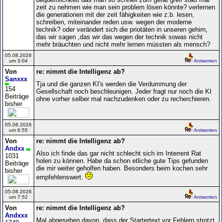
zeit zu nehmen wie man sein problem lösen könnte? verlernen
die generationen mit der zeit fähigkeiten wie z.b. lesen,
schreiben, miteinander reden usw. wegen der moderne
technik? oder verändert sich die priotäten in unseren gehirn,
das wir sagen ,das wir das wegen der technik sowas nicht
mehr bräuchten und nicht mehr lernen müssten als mensch?
05.08.2026
um 3:04
Antworten
Von
re: nimmt die Intelligenz ab?
Sanxxx
Tja und die ganzen KI's werden die Verdummung der
154
Gesellschaft noch beschleunigen. Jeder fragt nur noch die KI
Beiträge
ohne vorher selber mal nachzudenken oder zu recherchieren.
bisher
05.08.2026
um 6:55
Antworten
Von
re: nimmt die Intelligenz ab?
Andxx
Also ich finde das gar nicht schlecht sich im Interrent Rat
1031
holen zu können. Habe da schon etliche gute Tips gefunden
Beiträge
die mir weiter geholfen haben. Besonders beim kochen sehr
bisher
empfehlenswert.
05.08.2026
um 7:52
Antworten
Von
re: nimmt die Intelligenz ab?
Andxxx
Mal abgesehen davon, dass der Startertext vor Fehlern strotzt,