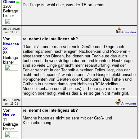
Obsxx
Die Frage ist wohl eher, was der TE so nehmt.
1207
Beiträge
bisher
05.08.2026
um 11:30
Antworten
Von
re: nehmt die intelligenz ab?
Evaxxxx
"Damals" konnte man sehr viele Geräte oder Dinge noch
xx
selber reparieren nach einigem Nachdenken und Probieren -
88
abgesehen von Dingen, bei denen nur Fachleute das auch
Beiträge
fachgerecht bewerkstelligen durften und konnten. Heutzutage
bisher
sind so viele Dinge gar nicht mehr reparaturfähig, weil der
Fehler sehr oft in der Technik einzelnen Teiles liegt, das gar
nicht mehr "repariert" werden kann. Zum Beispiel elektronische
Komponenten von Geräten oder Computern. Das Tüfteln und
Grübeln in unseren damaligen Hobbies (RC-Modellbau,
Modelleisenbahn oder ähnliches) ist heute gar nicht mehr
möglich oder nötig, weil es das alles so gar nicht mehr gibt.
05.08.2026
um 11:51
Antworten
Von
re: nehmt die intelligenz ab?
Neuxx
Manche haben es nicht so sehr mit der Groß- und
11
Kleinschreibung.
Beiträge
bisher